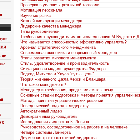
Проверка в условиях розничной торговли
Мотивация персонала
ия
Изучение рынка
Важнейшие функции менеджера
Лидерские качества менеджера
Типы руководителей
Требования к руководителям по исследованию М.Вудкока и Д
рупп
Что называется способностью эффективно управлять?
НИЯ
Арсенал стратегического менеджмента
Современная экономика и современный менеджер
тце
Этапы развития мирового менеджмента
Стиль, удовлетворение и производительность
тие
Ситуационная модель руководства Фидлера
Подход Митчела и Хауса “путь - цель”
Теория жизненного цикла Херси и Бланшара
Что такое менеджмент?
Менеджер и требования, предъявляемые к нему
Основные стадии подготовки и методы принятия управленчес
ий
Методы принятия управленческих решений
Поведенческий подход к лидерству
Автократичный лидер
ы
Демократичный руководитель
Исследования лидерства К. Левина
АК
Руководство, сосредоточенное на работе и на человеке
Четыре системы Лайкерта
Двумерная трактовка стилей лидерства