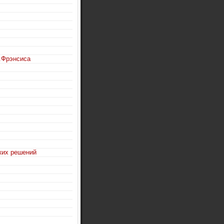
.Фрэнсиса
ких решений