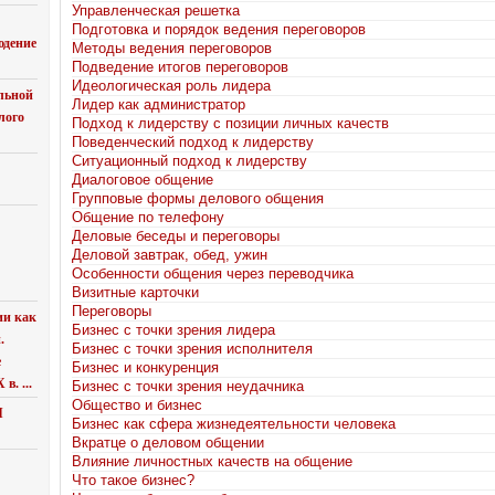
Управленческая решетка
Подготовка и порядок ведения переговоров
юдение
Методы ведения переговоров
Подведение итогов переговоров
Идеологическая роль лидера
льной
Лидер как администратор
лого
Подход к лидерству с позиции личных качеств
Поведенческий подход к лидерству
Ситуационный подход к лидерству
Диалоговое общение
Групповые формы делового общения
Общение по телефону
Деловые беседы и переговоры
Деловой завтрак, обед, ужин
Особенности общения через переводчика
Визитные карточки
Переговоры
ии как
Бизнес с точки зрения лидера
.
Бизнес с точки зрения исполнителя
е
Бизнес и конкуренция
в. ...
Бизнес с точки зрения неудачника
Общество и бизнес
Я
Бизнес как сфера жизнедеятельности человека
Вкратце о деловом общении
Влияние личностных качеств на общение
Что такое бизнес?