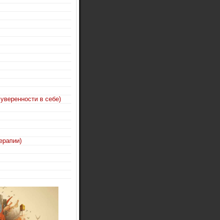
 уверенности в себе)
ерапии)