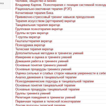
Человек, общество и бизнес
ется
Владимир Карпов. Психотерапия с позиции системной психод
Рационально-эмотивная терапия (РЭТ)
Когнитивная терапия Бека
Прививочно-стрессовый тренинг навыков преодоления
Терапия искусством (арттерапия) вкратце
Танцевальная терапия вкратце
Групповая психотерапия вкратце
Группы встреч вкратце
Т-группы вкратце
Гештальттерапия вкратце
Психодрама вкратце
Телесная терапия вкратце
Дополнительные методики в тренингах умений
Измерение и оценка в тренинге умений
Домашняя работа в тренинге умений
Основные понятия тренинга умений
Основные процедуры тренинга умений
Оценка сильных и слабых сторон навыков уверенности в себе
Анализ движения в танцевальной терапии
Психодинамические подходы в танцевальной терапии
Основные понятия танцевальной терапии
Основные процедуры танцевальной терапии
Группы тренинга умений
Репетиция поведения в тренингах умений
Первичная терапия в телесной психотерапии
Другие подходы телесной терапии