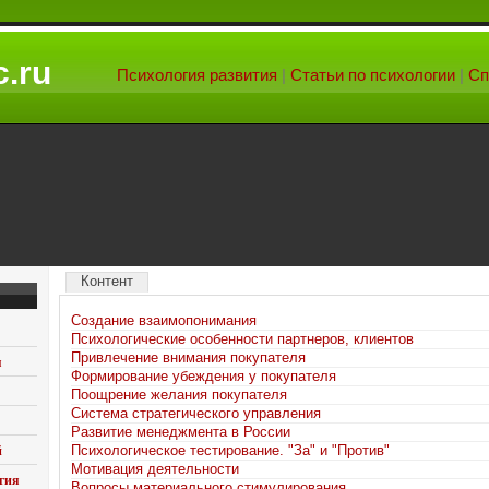
.ru
Психология развития
|
Статьи по психологии
|
Сп
Контент
Создание взаимопонимания
Психологические особенности партнеров, клиентов
Привлечение внимания покупателя
я
Формирование убеждения у покупателя
Поощрение желания покупателя
Система стратегического управления
Развитие менеджмента в России
Психологическое тестирование. "За" и "Против"
й
Мотивация деятельности
гия
Вопросы материального стимулирования