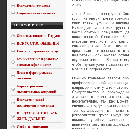
этике.
Психология человека
Социальная психология
Личный опыт члена группы. За
групп является группа тренин
собственные умения и наблюд
ПОПУЛЯРНОЕ
Руководители в такой группе 
вести опытный специалист, д
Основные понятия Т-групп
после занятий. Участники обре
руководители, но и того, как
ИСКУССТВО ОБЩЕНИЯ
самораскрытия. Хотя целью
предлагают включение и в л
Гештальттерапия вкратце
подготовки большинство потен
возникновение и развитие
изучение самих себя как в ин
чтобы лучше узнать свои сильн
психики в филогенезе
мотивы и потребности.
Язык и формирование
Обычно конечным этапом проц
сознания
профессиональной организаци
Характеристика
например института или агентс
мыслительных операций
Свидетельство о прохождени
этичного и компетентного ру
Психологический
нежелательно, так как может
эксперимент и его виды
специалист будет руководство
той организации, в члены к
ПРЕДАТЕЛЬСТВО: КАК
руководители групп будут ра
ЖИТЬ ДАЛЬШЕ?
посещая учебные семинары 
применять результаты исследо
Свойства внимания
в своей практике.