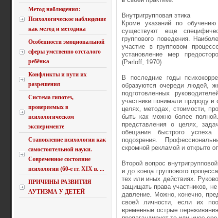
Метод наблюдения:
Внутригрупповая этика
Психологическое наблюдение
Кроме указаний по обучению 
как метод и методика
существуют еще специфичес
группового поведения. Наибол
Особенности эмоциональной
участие в групповом процесс
сферы умственно отсталого
установление мер предостор
ребёнка
(Parloff, 1970).
Конфликты и пути их
В последние годы психокорре
разрешения
образуются очереди людей, ж
подготовленных руководителе
Система гипотез,
участники понимали природу и
проверяемых в
целях, методах, стоимости, п
быть как можно более полной
психологическом
представления о целях, зада
эксперименте
обещания быстрого успеха 
Становление психологии как
подозрения. Профессиональ
скромной рекламой и открыто о
самостоятельной науки.
Современное состояние
Второй вопрос внутригрупповой
психологии (60-е гг. XIX в. ...
и до конца группового процесс
тех или иных действиях. Руков
ПРИЧИНЫ РАЗВИТИЯ
защищать права участников, не 
АУТИЗМА У ДЕТЕЙ
давление. Можно, конечно, пре
своей личности, если их по
временные острые переживания,
пропагандирует то или иное сре