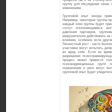
группу для обсуждения своих ч
изменениям.
Групповой опыт иногда при
Например, некоторые группы п
каждый член группы будет прин
сочтут отклоняющимися, мог
давления партнеров, группо
разрушительно действовать на
влиянию, особенно если други
Личностный рост - часто болез
участники могут испытать деп
во вред себе. Если во время
разрешения психотравмирующи
процесс может привести тол
психокоррекционных групп 
ограничения и риск могут бы
групповой опыт будет убедител