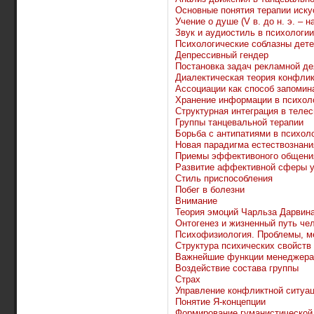
Основные понятия терапии иску
Учение о душе (V в. до н. э. – на
Звук и аудиостиль в психологи
Психологические соблазны дет
Депрессивный гендер
Постановка задач рекламной де
Диалектическая теория конфли
Ассоциации как способ запомин
Хранение информации в психол
Структурная интеграция в теле
Группы танцевальной терапии
Борьба с антипатиями в психол
Новая парадигма естествознани
Приемы эффективоного общени
Развитие аффективной сферы у
Стиль приспособления
Побег в болезни
Внимание
Теория эмоций Чарльза Дарвин
Онтогенез и жизненный путь че
Психофизиология. Проблемы, м
Структура психических свойств
Важнейшие функции менеджера
Воздействие состава группы
Страх
Управление конфликтной ситуа
Понятие Я-концепции
Формирование гуманистической