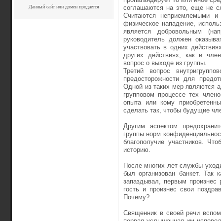
Данный сайт или домен продается
соглашаются на это, еще не с
Считаются неприемлемыми и 
физическое нападение, использ
является добровольным (нап
руководитель должен оказыва
участвовать в одних действия
других действиях, как и чле
вопрос о выходе из группы.
Третий вопрос внутригруппо
предосторожности для предот
Одной из таких мер являются а
групповом процессе тех члено
опыта или кому приобретенны
сделать так, чтобы будущие чле
Другим аспектом предохрани
группы норм конфиденциальнос
благополучие участников. Что
историю.
После многих лет службы уходи
был организован банкет. Так 
запаздывал, первым произнес 
гость и произнес свои поздра
Почему?
Священник в своей речи вспом
первая услышанная им исповед