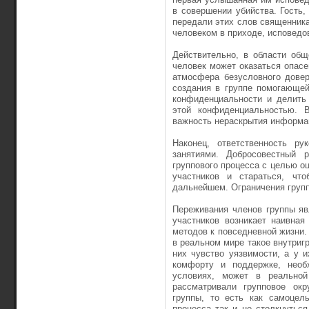
в совершении убийства. Гость
передали этих слов священника
человеком в приходе, исповед
Действительно, в области общ
человек может оказаться опасе
атмосфера безусловного довер
создания в группе помогающей
конфиденциальности и делить
этой конфиденциальностью. В
важность нераскрытия информац
Наконец, ответственность ру
занятиями. Добросовестный 
группового процесса с целью о
участников и стараться, ч
дальнейшем. Ограничения групп
Переживания членов группы яв
участников возникает наивна
методов к повседневной жизни.
в реальном мире такое внутриг
них чувство уязвимости, а у 
комфорту и поддержке, необ
условиях, может в реальной
рассматривали групповое ок
группы, то есть как самоцел
процесса так и не столкнутьс