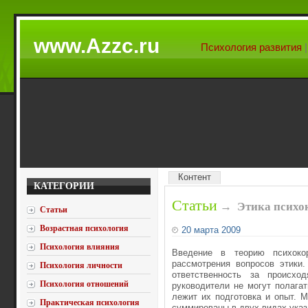
www.Azzc.ru
Психология развития
Контент
КАТЕГОРИИ
Статьи
→
Этика психо
Статьи
Возрастная психология
20 марта 2009
Психология влияния
Введение в теорию психоко
рассмотрения вопросов этики.
Психология личности
ответственность за происхо
Психология отношений
руководители не могут полагат
лежит их подготовка и опыт. 
Практическая психология
суммированы в двух видах указа