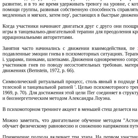
развитие, и в то же время удерживать тревогу на уровне, с 
помощи группы, развивая собственную способность справлят
медленных и мягких, затем пер', растающих в быстрые движен
Когда участники начинают двигаться друг с друго они поощ
игры в танцевально-двигательной терапии для преодоления 
иррациональными авторитетами.
Занятия часто начинались с движении взаимодействия, пе 
подавленные эмоции гнева в психомоторных ситуациях. Tepaп
i. ударами, пинками, шлепками. Движения одновременно сопро
участников гнев по поводу несостоятельных требован. мате
движениях (Bernstein, 1972, р. 66).
Символический ритуальный процесс, столь явный в подходе Б
телесной и танцевальной рапией '. Целью психомоторного тре
1969, р. 70). Для достижения этой цели Пег соединяет в стр
и биоэнергетическим методом Александра Лоуэна.
В психомоторном тренинге акцент в меньшей стеш делается на
Можно заметить, что двигательное обучение методом "Асто
обучает физическому равновесию и снижению напряжения пут
Применение подхода включает три этапа. На первом участн