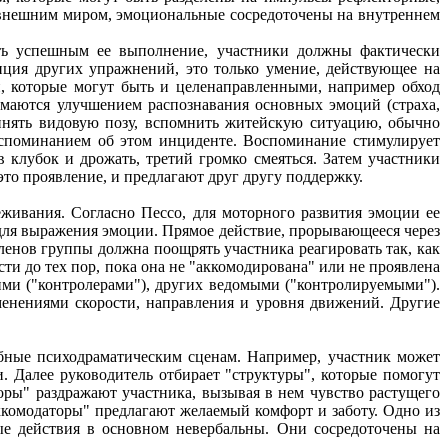
 внешним миром, эмоциональные сосредоточены на внутреннем
ать успешным ее выполнение, участники должны фактически
зиция других упражнений, это только умение, действующее на
, которые могут быть и целенаправленными, например обход
маются улучшением распознавания основных эмоций (страха,
ринять видовую позу, вспомнить житейскую ситуацию, обычно
оспоминанием об этом инциденте. Воспоминание стимулирует
 клубок и дрожать, третий громко смеяться. Затем участники
это проявление, и предлагают друг другу поддержку.
живания. Согласно Пессо, для моторного развития эмоции ее
 для выражения эмоции. Прямое действие, прорывающееся через
ленов группы должна поощрять участника реагировать так, как
ти до тех пор, пока она не "аккомодирована" или не проявлена
ми ("контролерами"), других ведомыми ("контролируемыми").
менениями скорости, направления и уровня движений. Другие
бные психодраматическим сценам. Например, участник может
. Далее руководитель отбирает "структуры", которые помогут
оры" раздражают участника, вызывая в нем чувство растущего
ккомодаторы" предлагают желаемый комфорт и заботу. Одно из
е действия в основном невербальны. Они сосредоточены на