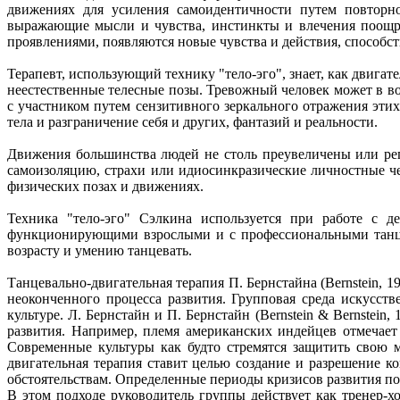
движениях для усиления самоидентичности путем повторно
выражающие мысли и чувства, инстинкты и влечения поощр
проявлениями, появляются новые чувства и действия, способс
Терапевт, использующий технику "тело-эго", знает, как дви
неестественные телесные позы. Тревожный человек может в во
с участником путем сензитивного зеркального отражения эт
тела и разграничение себя и других, фантазий и реальности.
Движения большинства людей не столь преувеличены или рег
самоизоляцию, страхи или идиосинкразические личностные ч
физических позах и движениях.
Техника "тело-эго" Сэлкина используется при работе с 
функционирующими взрослыми и с профессиональными танцор
возрасту и умению танцевать.
Танцевально-двигательная терапия П. Бернстайна (Bernstein,
неоконченного процесса развития. Групповая среда искусс
культуре. Л. Бернстайн и П. Бернстайн (Bernstein & Bernstei
развития. Например, племя американских индейцев отмечает 
Современные культуры как будто стремятся защитить свою 
двигательная терапия ставит целью создание и разрешение 
обстоятельствам. Определенные периоды кризисов развития п
В этом подходе руководитель группы действует как тренер-