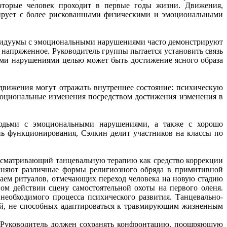
которые человек проходит в первые годы жизни. Движения,
ирует с более рискованными физическими и эмоциональными
дивидуумы с эмоциональными нарушениями часто демонстрируют
 напряженное. Руководитель группы пытается установить связь
ыми нарушениями целью может быть достижение ясного образа
движения могут отражать внутреннее состояние: психическую
моциональные изменения посредством достижения изменения в
 людьми с эмоциональными нарушениями, а также с хорошо
ь функционирования, Сэлкин делит участников на классы по
рассматривающий танцевальную терапию как средство коррекции
олняют различные формы религиозного обряда в примитивной
тываем ритуалов, отмечающих переход человека на новую стадию
ном действии сцену самостоятельной охоты на первого оленя.
еобходимого процесса психического развития. Танцевально-
дей, не способных адаптироваться к травмирующим жизненным
х. Руководитель должен сохранять конфронтацию, поощряющую