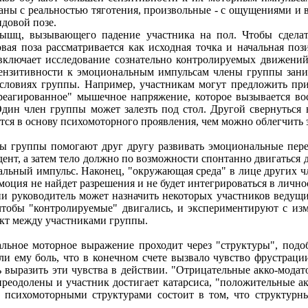
аны с реальностью тяготения, произвольные - с ощущениями и
довой позе.
 мышц, вызывающего падение участника на пол. Чтобы сдел
вая поза рассматривается как исходная точка и начальная по
включает исследование сознательно контролируемых движений
сензитивности к эмоциональным импульсам члены группы зани
 условиях группы. Например, участникам могут предложить п
реагированное" мышечное напряжение, которое вызывается в
дин член группы может залезть под стол. Другой свернуться в
тся в основу психомоторного проявления, чем можно облегчить 
ы группы помогают друг другу развивать эмоциональные пере
дент, а затем тело должно по возможности спонтанно двигаться
альный импульс. Наконец, "окружающая среда" в лице других ч
ция не найдет разрешения и не будет интегрироваться в личнос
и руководитель может назначить некоторых участников ведущи
чтобы "контролируемые" двигались, и экспериментируют с из
кт между участниками группы.
альное моторное выражение проходит через "структуры", подо
и ему боль, что в конечном счете вызвало чувство фрустрации
ь выразить эти чувства в действии. "Отрицательные акко-модат
преодолены и участник достигает катарсиса, "положительные а
психомоторными структурами состоит в том, что структурны