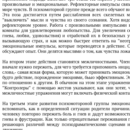
произвольные и эмоциональные. Рефлекторные импульсы связ
мире чувств. В психомоторной группе прежде всего обучают ви
Эта поза достигается путем расслабления всех скелетных
"выключить" мысли и чувства из своего сознания. Хотя видо
рефлекторном уровне. Работа с произвольными импульсами 
комнаты для удовлетворения любопытства. Для увеличения 
гнева, любви, удовольствия) и отработкой их в безопасных
вызывающую страх, и как можно быстрее ответить на "неот
эмоциональные импульсы, которые переводятся в действие. О
обсуждают опыт. Они делятся мыслями о том, как чувства ложа
На втором этапе действия становятся межличностными. Член
вначале нужно пережить, для чего требуется припомнить инци
слова,- самая ясная форма, которую может принимать эмоцион
будто действие, порожденное эмоциями, бьыо эффективным. Эмо
по отношению к другим. В обычном на этом этапе упражнени
"Контролеры" с помощью жестов указывают, как они хотят, 
межличностные упражнения могут включать физический конта
На третьем этапе развития психомотороной группы эмоцион
вспоминать, как в определенной ситуации родители причинил
человеку повторно пережить боль и гнев и дадут возможност
гнева и фрустрации. Как только отрицательные переживания 
решающих различий между психодраматическими сценами и 
движении.