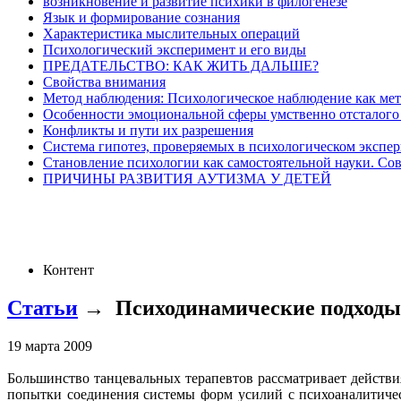
возникновение и развитие психики в филогенезе
Язык и формирование сознания
Характеристика мыслительных операций
Психологический эксперимент и его виды
ПРЕДАТЕЛЬСТВО: КАК ЖИТЬ ДАЛЬШЕ?
Свойства внимания
Метод наблюдения: Психологическое наблюдение как мет
Особенности эмоциональной сферы умственно отсталого
Конфликты и пути их разрешения
Система гипотез, проверяемых в психологическом экспе
Становление психологии как самостоятельной науки. Совре
ПРИЧИНЫ РАЗВИТИЯ АУТИЗМА У ДЕТЕЙ
Контент
Статьи
→
Психодинамические подходы
19 марта 2009
Большинство танцевальных терапевтов рассматривает действия
попытки соединения системы форм усилий с психоаналитичес