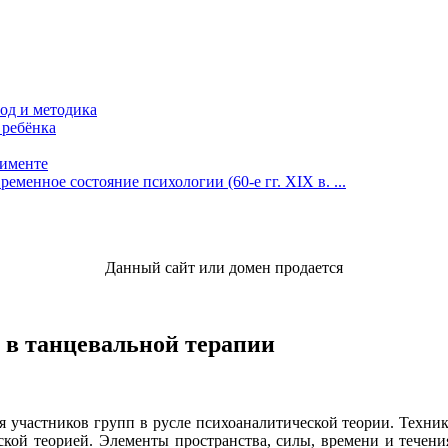
од и методика
 ребёнка
рименте
менное состояние психологии (60-е гг. XIX в. ...
Данный сайт или домен продается
 в танцевальной терапии
 участников групп в русле психоаналитической теории. Техника
кой теорией. Элементы пространства, силы, времени и течен