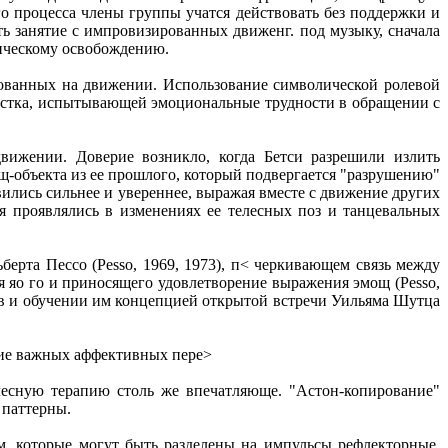
го процесса члены группы учатся действовать без поддержки и
 занятие с импровизированных движенг. под музыку, сначала
сическому освобождению.
нованных на движении. Использование символической ролевой
остка, испытывающей эмоциональные трудности в обращении с
вижении. Доверие возникло, когда Бетси разрешили излить
-объекта из ее прошлого, который подвергается "разрушению"
ились сильнее и увереннее, выражая вместе с движение других
я проявлялись в изменениях ее телесных поз и танцевальных
ерта Пессо (Pesso, 1969, 1973), п< черкивающем связь между
я яо го и приносящего удовлетворение выражения эмощ (Pesso,
цев и обучении им концепцией открытой встречи Уильяма Шутца
ние важных аффективных пере>
лесную терапию столь же впечатляюще. "Астон-копирование"
 паттерны.
, которые могут быть разделены на импульсы рефлекторные,