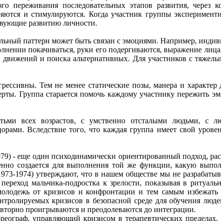
го переживания последовательных этапов развития, через 
яются и стимулируются. Когда участник группы эксперимент
твующие развитию личности.
гательный паттерн может быть связан с эмоциями. Например, ин
лнении покачиваться, руки его подергиваются, выражение лица
их движений и поиска альтернативных. Для участников с тяжел
рессивны. Тем не менее статические позы, манера и характер 
ерты. Группа старается помочь каждому участнику пережить э
детьми всех возрастов, с умственно отсталыми людьми, с
ами. Вследствие того, что каждая группа имеет свой уровен
 1979) - еще один психодинамически ориентированный подход, 
твенно создается для выполнения той же функции, какую вып
n, 1973-1974) утверждают, что в нашем обществе мы не разраба
переход мальчика-подростка к зрелости, показывая в ритуаль
молодежь от кризисов и конфронтации и тем самым избежать н
контролируемых кризисов в безопасной среде для обучения лю
овторно проигрываются и преодолеваются до интеграции.
хореограф, управляющий кризисом в терапевтических предела