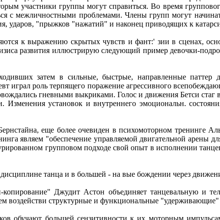
которым участники группы могут справиться. Во время группово
ься с межличностными проблемами. Члены групп могут начинать
ия, ударов, "прыжков "нажатий" и наконец приводящих к катар
ряются к выражению скрытых чувств и фант:' зии в сценах, ос
кризиса развития иллюстрирую следующий пример девочки-подр
ходивших затем в сильные, быстрые, направленные паттер д
евт играл роль терпящего поражение агрессивного всепобеждающ
вождались гневными выкриками. Голос и движения Бетси стаг в
ри. Изменения установок и внутреннего эмоциональн. состояни
ернстайна, еще более очевиден в психомоторном тренинге Альб
нинга являем "обеспечение управляемой двигательной арены дл
уктурированном групповом подходе свой опыт в исполнении тан
 дисциплине танца и в большей - на вые бождении через движе
н-копирование" Джудит Астон объединяет танцевальную и те
ем воздействи структурные и функциональные "удерживающие"
иков обучают большей сензитивности к их моторным импульсам