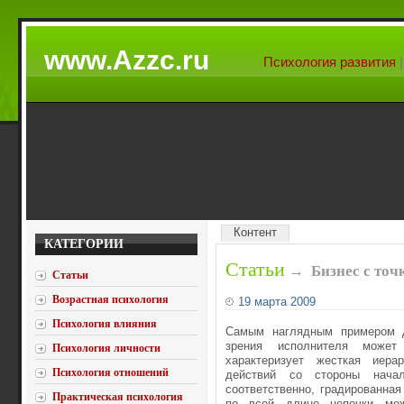
www.Azzc.ru
Психология развития
Контент
КАТЕГОРИИ
Статьи
→
Бизнес с точ
Статьи
Возрастная психология
19 марта 2009
Психология влияния
Самым наглядным примером д
зрения исполнителя может
Психология личности
характеризует жесткая иера
Психология отношений
действий со стороны начал
соответственно, градированная
Практическая психология
по всей длине цепочки мож