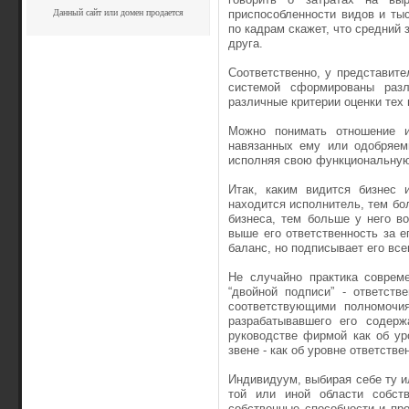
Данный сайт или домен продается
приспособленности видов и ты
по кадрам скажет, что средний 
друга.
Соответственно, у представит
системой сформированы разл
различные критерии оценки тех 
Можно понимать отношение и
навязанных ему или одобряем
исполняя свою функциональную
Итак, каким видится бизнес 
находится исполнитель, тем бо
бизнеса, тем больше у него в
выше его ответственность за е
баланс, но подписывает его все
Не случайно практика соврем
“двойной подписи” - ответств
соответствующими полномочия
разрабатывавшего его содер
руководстве фирмой как об ур
звене - как об уровне ответств
Индивидуум, выбирая себе ту и
той или иной области собств
собственные способности и пр