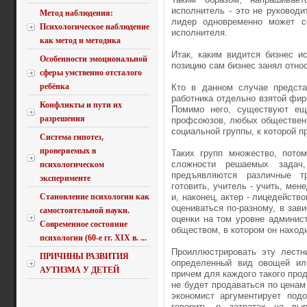
исполнитель - это не руководи
Метод наблюдения:
лидер одновременно может со
Психологическое наблюдение
исполнителя.
как метод и методика
Итак, каким видится бизнес и
Особенности эмоциональной
позицию сам бизнес занял отно
сферы умственно отсталого
ребёнка
Кто в данном случае предста
работника отдельно взятой фир
Конфликты и пути их
Помимо него, существуют ещ
разрешения
профсоюзов, любых обществен
социальной группы, к которой 
Система гипотез,
проверяемых в
Таких групп множество, пото
сложности решаемых задач
психологическом
предъявляются различные т
эксперименте
готовить, учитель - учить, мен
Становление психологии как
и, наконец, актер - лицедейст
оцениваться по-разному, в зав
самостоятельной науки.
оценки на том уровне админист
Современное состояние
обществом, в котором он наход
психологии (60-е гг. XIX в. ...
Проиллюстрировать эту лестн
ПРИЧИНЫ РАЗВИТИЯ
определенный вид овощей или
АУТИЗМА У ДЕТЕЙ
причем для каждого такого прод
не будет продаваться по ценам 
экономист аргументирует подо
говорить о затратах на вы