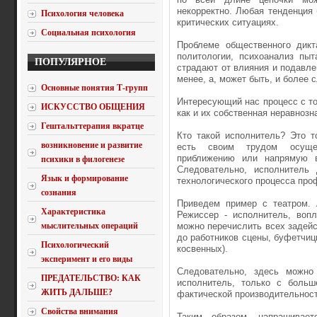
некорректно. Любая тенденция
Психология человека
критических ситуациях.
Социальная психология
Проблеме общественного дикт
политологии, психоанализ пы
ПОПУЛЯРНОЕ
страдают от влияния и подавле
менее, а, может быть, и более 
Основные понятия Т-групп
Интересующий нас процесс с то
ИСКУССТВО ОБЩЕНИЯ
как и их собственная неравнозн
Гештальттерапия вкратце
Кто такой исполнитель? Это т
возникновение и развитие
есть своим трудом осущес
приближению или напрямую в
психики в филогенезе
Следовательно, исполнитель
Язык и формирование
технологического процесса пр
сознания
Приведем пример с театром. 
Характеристика
Режиссер - исполнитель, воп
мыслительных операций
можно перечислить всех задейс
до работников сцены, буфетчиц
Психологический
косвенных).
эксперимент и его виды
Следовательно, здесь можно
ПРЕДАТЕЛЬСТВО: КАК
исполнитель, только с больш
ЖИТЬ ДАЛЬШЕ?
фактической производительност
Свойства внимания
Таким образом, напрашивае