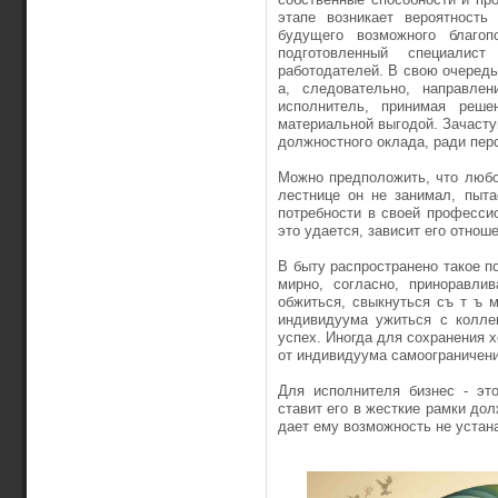
этапе возникает вероятность
будущего возможного благоп
подготовленный специалис
работодателей. В свою очередь
а, следовательно, направлен
исполнитель, принимая реше
материальной выгодой. Зачасту
должностного оклада, ради пер
Можно предположить, что любо
лестнице он не занимал, пыта
потребности в своей профессио
это удается, зависит его отнош
В быту распространено такое по
мирно, согласно, приноравли
обжиться, свыкнуться съ т ъ м
индивидуума ужиться с колле
успех. Иногда для сохранения 
от индивидуума самоограничени
Для исполнителя бизнес - это
ставит его в жесткие рамки дол
дает ему возможность не устан