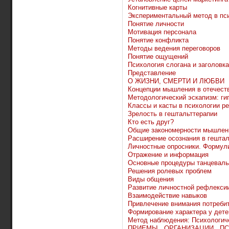
Когнитивные карты
Экспериментальный метод в пс
Понятие личности
Мотивация персонала
Понятие конфликта
Методы ведения переговоров
Понятие ощущений
Психология слогана и заголовка
Представление
О ЖИЗНИ, СМЕРТИ И ЛЮБВИ
Концепции мышления в отечеств
Методологический эскапизм: гип
Классы и касты в психологии р
Зрелость в гештальттерапии
Кто есть друг?
Общие закономерности мышлен
Расширение осознания в гештал
Личностные опросники. Формул
Отражение и информация
Основные процедуры танцеваль
Решения ролевых проблем
Виды общения
Развитие личностной рефлекси
Взаимодействие навыков
Привлечение внимания потреби
Формирование характера у детей
Метод наблюдения: Психологич
ПРИЕМЫ ОРГАНИЗАЦИИ ПС