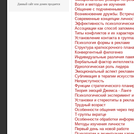
Воля и методы ее изучения
Данный сайт или домен продается
Общение с подчиненными
Возникновение дружбы. Встреч
Современные концепции личнос
Эффективность психологически
Ассоциации как способ запомин
Типы конфликтов и их характер
Установление контакта в группа
Психология формы в рекламе
Структура краткосрочного план
Конвергентный филогенез
Индивидуальные различия памя
Вербальный фактор интеллекта
Идеологическая роль лидера
Эмоциональный аспект рекламн
Сублимация в терапии искусств
Неприступность
Функции стратегического плани
Теория эмоций Джемса - Ланге
Психологический эксперимент и
Установки и стереотипы в рекла
Трудный возраст
Особенности общения через пе
Т-группы вкратце
Особенности обработки информ
Методы изучения личности
Первый день на новой работе
Психопатии и акцентуации харак