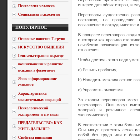
интерес для обеих сторон, и с
Психология человека
Социальная психология
Переговоры существенно разл
поставках, на проведение н
соглашение о сотрудничестве и 
ПОПУЛЯРНОЕ
В процессе переговоров люди х
Основные понятия Т-групп
в котором как правило сталкив
неизбежно возникающую из-за
ИСКУССТВО ОБЩЕНИЯ
отношения.
Гештальттерапия вкратце
Чтобы достичь этого надо уметь
возникновение и развитие
a) Решить проблему;
психики в филогенезе
Язык и формирование
b) Наладить межличностное вз
сознания
c) Управлять эмоциями.
Характеристика
мыслительных операций
За столом переговоров могут
переговоров. Они могут имет
Психологический
холерик) и различное спец
эксперимент и его виды
экономическое).
ПРЕДАТЕЛЬСТВО: КАК
В соответствии с этим больши
ЖИТЬ ДАЛЬШЕ?
Они могут протекать легко и
собой без труда или с боль
Свойства внимания
соглашению