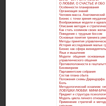
О ЛЮБВИ, О СЧАСТЬЕ И ОБО
Особенности планирования
Организация знаний
Человек-масса. Анатомический 
Бизнес с точки зрения неудачни
Воображаемые модели и идеал
Описание методик и стратегиче
Как стать хозяином своих жела
Поведение с трудным боссом
Основные понятия тренинга уме
Методы принятия управленческ
История исследования малых г
Бизнес как сфера жизнедеятель
Язык и мышление
Модели общения основанные
управленческого общения
Противоположности в гештальт
Бихевиоризм
Парламентские собрания
Состав плана сбыта
Положения схемы Дарендорфа
Боль
Методологический эскапизм: гип
ЛОВУШКИ ЛЮБВИ: МИНИ-БРА
Предмет и структура психологи
Модель цикла личного отношен
Применение стратегий и метод
ситуации