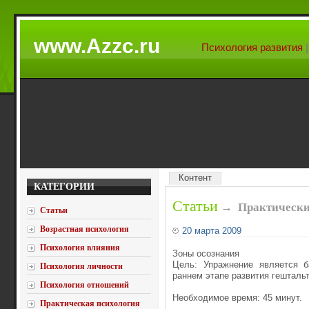
www.Azzc.ru
Психология развития
Контент
КАТЕГОРИИ
Статьи
→
Практически
Статьи
Возрастная психология
20 марта 2009
Психология влияния
Зоны осознания
Цель: Упражнение является б
Психология личности
раннем этапе развития гешталь
Психология отношений
Необходимое время: 45 минут.
Практическая психология