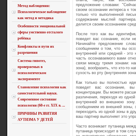
предложение словами: "Сейчас
Метод наблюдения:
своем осознании интереса к том
Психологическое наблюдение
только что выполненной пись
как метод и методика
содержании мыслей партнера
делится своим осознанием сред
Особенности эмоциональной
сферы умственно отсталого
После того как вы идентифиц
ребёнка
поведет вас сознание, если не
Начинайте предложение слова
Конфликты и пути их
сообщением о том, что вы осоз
разрешения
внутренней или средней - это
часть осознаваемого вами отн
Система гипотез,
связи между тремя зонами: на
проверяемых в
зона), вообразить, что кто-то 
сухость во рту (внутренняя зона
психологическом
эксперименте
Как только вы полностью иде
Становление психологии как
поведет вас осознание, вы
концентрации. Вы можете расши
самостоятельной науки.
различения, переходя из одной
Современное состояние
внутренней во внешнюю зону.
психологии (60-е гг. XIX в. ...
сообщением из внешней зоны, 
переходить из одной зоны в др
ПРИЧИНЫ РАЗВИТИЯ
ваш партнер выполняет это упр
АУТИЗМА У ДЕТЕЙ
Часто возникает путаница межд
путаница происходит в том слу
за интуитивное убеждение, мн