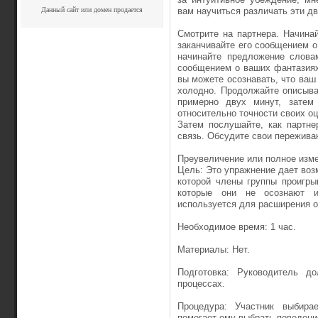
Данный сайт или домен продается
вам научиться различать эти дв
Смотрите на партнера. Начинай
заканчивайте его сообщением о
начинайте предложение словам
сообщением о ваших фантазиях
вы можете осознавать, что ваш 
холодно. Продолжайте описыва
примерно двух минут, затем
относительно точности своих оц
Затем послушайте, как партне
связь. Обсудите свои переживан
Преувеличение или полное изм
Цель: Это упражнение дает возм
которой члены группы проигры
которые они не осознают и
используется для расширения о
Необходимое время: 1 час.
Материалы: Нет.
Подготовка: Руководитель д
процессах.
Процедура: Участник выбира
помогает ему выбрать поведение