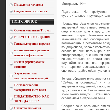
Материалы: Нет.
Психология человека
Социальная психология
Подготовка: Не требуется 
чувствительности руководителя
ПОПУЛЯРНОЕ
Процедура: Ваш опыт осознания
внутренний мир вашего тела и
Основные понятия Т-групп
сядьте лицом друг к другу, р
внешнего мира. Начинайте пре
ИСКУССТВО ОБЩЕНИЯ
заканчивайте его сообщением
возникающих в результате возд
Гештальттерапия вкратце
кондиционера, запаха косметики
возникновение и развитие
осознание внешнего мира в те
интерпретации, оценивания или
психики в филогенезе
исключительно со своим осо
Язык и формирование
слушайте, как ваш партнер ра
что партнер соскальзывает в
сознания
оценивать, дайте обратную свя
Характеристика
мыслительных операций
Теперь обратите внимание на с
"Сейчас я осознаю..." - и 
Психологический
внутренних ощущений, таких, на
эксперимент и его виды
зуд в руке и т. п. Повторяйте 
зоны около минуты. Затем пер
ПРЕДАТЕЛЬСТВО: КАК
осознанием внутренней зоны.
ЖИТЬ ДАЛЬШЕ?
Средняя зона осознания включ
Свойства внимания
опыта, такую, как воспомин