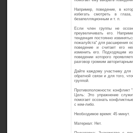
Например, поведение, в кото
избегать смотреть в глаза
безапелляционным и т. п.
Если член группы не осозн
преувеличивать его. Наприме
тенденция постоянно извинятьс
пожалуйста" для расширения ос
поведение и считает его не
изменить его. Подходящим из
поведении которого проявляет
разговор громким авторитарным
Дайте каждому участнику для 
обратной связи и для того, ч
группой.
Противоположности: конфликт 
Цель: Это упражнение служит
помогает осознать конфликтные
с кем-либо.
Необходимое время: 45 минут.
Материал: Нет.
Подготовка: Знакомство с по