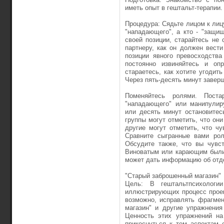
иметь опыт в гештальт-терапии.
Процедура: Сядьте лицом к лицу
"нападающего", а кто - "защи
своей позиции, старайтесь не
партнеру, как он должен вести
позиции явного превосходств
постоянно извиняйтесь и опр
стараетесь, как хотите угодить
Через пять-десять минут заверш
Поменяйтесь ролями. Поста
"нападающего" или манипулир
или десять минут остановитес
группы могут отметить, что он
другие могут отметить, что ч
Сравните сыгранные вами рол
Обсудите также, что вы чувс
Виноватым или карающим были
может дать информацию об отд
"Старый заброшенный магазин"
Цель: В гештальтпсихологи
иллюстрирующих процесс проек
возможно, исправлять фрагмен
магазин" и другие упражнения
Ценность этих упражнений на
прикоснуться к тем аспектам 