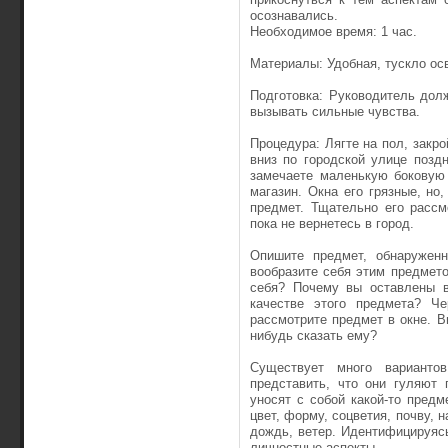
осознавались.
Необходимое время: 1 час.
Материалы: Удобная, тускло ос
Подготовка: Руководитель дол
вызывать сильные чувства.
Процедура: Лягте на пол, закро
вниз по городской улице позд
замечаете маленькую боковую 
магазин. Окна его грязные, но,
предмет. Тщательно его рассм
пока не вернетесь в город.
Опишите предмет, обнаруженн
вообразите себя этим предмето
себя? Почему вы оставлены в
качестве этого предмета? Че
рассмотрите предмет в окне. В
нибудь сказать ему?
Существует много вариантов
представить, что они гуляют 
уносят с собой какой-то предме
цвет, форму, соцветия, почву, 
дождь, ветер. Идентифицируясь
личностные аспекты.