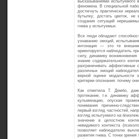
высказываниями испытуемого в
феномена. В специальной лабо
достигнуть практичес­ки нереа
бу­тылку; достать цветок, не
создания ситуаций нерешаемы
гнева у испытуемых.
Все люди обладают способност
узнаванию эмоций, испытываем
интонация — это те внешние
ориентируется на­блюдатель пр
силу, динамику возникновения 
знание содержательного конте
разграничивать аффективные с
различных эмо­ций наблюдател
верной оценке модальности э
критерии опознания: почему они с
Как отметила Т. Дембо, даж
протекание, т.е. динамику афф
кульминацию, опуская проме
понимания при­чинно-следств
первый взгляд частностей, нап
взгляд испытуемого на близлеж
значение в целостном кон­те
невидимого контекста (психол
позволяет наблюдателю вычле
развития гнева. С точки зрения