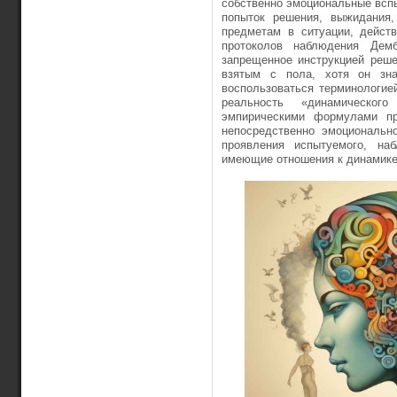
собственно эмоциональ­ные вспы
попыток решения, выжидания,
предметам в ситуации, дейст
протоколов наблюдения Дем
запрещенное инструкцией реше
взятым с пола, хотя он зна
воспользоваться терминологие
реальность «динамическог
эмпирическими формулами п
непосредственно эмоционально
проявления ис­пытуемого, на
имеющие отношения к динамике