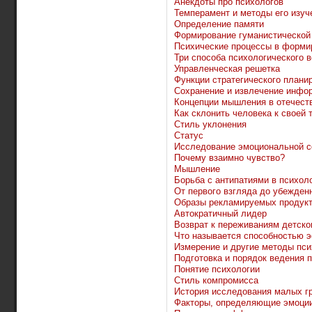
Анекдоты про психологов
Темперамент и методы его изуч
Определение памяти
Формирование гуманистической
Психические процессы в форми
Три способа психологического 
Управленческая решетка
Функции стратегического плани
Сохранение и извлечение инфо
Концепции мышления в отечеств
Как склонить человека к своей 
Стиль уклонения
Статус
Исследование эмоциональной 
Почему взаимно чувство?
Мышление
Борьба с антипатиями в психол
От первого взгляда до убежденн
Образы рекламируемых продук
Автократичный лидер
Возврат к переживаниям детско
Что называется способностью 
Измерение и другие методы пси
Подготовка и порядок ведения 
Понятие психологии
Стиль компромисса
История исследования малых г
Факторы, определяющие эмоци