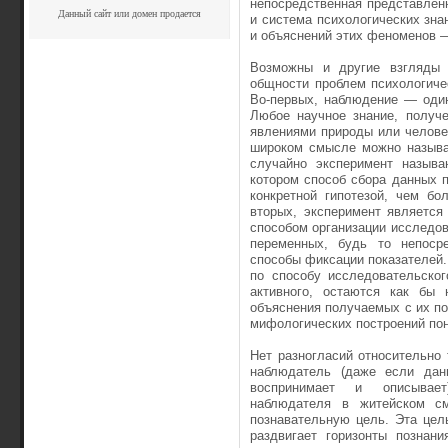
непосредственная представленн
Данный сайт или домен продается
и система психологических зн
и объяснений этих феноменов —
Возможны и другие взгляды 
общности проблем психологичес
Во-первых, наблюдение — один
Любое научное знание, получ
явлениями природы или челове
широком смысле можно называт
случайно эксперимент называ
котором способ сбора данных п
конкретной гипотезой, чем бо
вторых, экс­перимент является
способом организации исследо
переменных, будь то непоср
способы фиксации показателей.
по способу исследова­тельско
активного, остаются как бы 
объяснения получаемых с их п
мифологических построений пон
Нет разногласий относительно 
наблюдатель (даже если дан
воспринимает и описывает)
наблюдателя в житейском с
познавательную цель. Эта цел
раздвигает горизон­ты позна