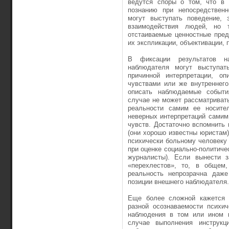
ведутся споры о том, что в 
познанию при непосредствен
могут выступать поведение, 
взаимодействия людей, но 
отстаиваемые ценностные пред
их экспликации, объективации,
В фиксации результатов н
наблюдателя могут выступат
причинной интерпретации, о
чувствами или же внутреннего
описать наблюдаемые событи
случае не может рас­сматриват
ре­альности самим ее носите
неверных интерпретаций самим
чувств. Достаточно вспомнить 
(они хорошо известны юристам)
психически боль­ному человеку
при оценке социально-политичес
журналисты). Если вынести з
«перехлестов», то, в общем,
реальность непрозрачна даже
позиции внешнего наблюдателя.
Еще более сложной кажется п
разной осознаваемости психи
наблюдения в том или ином ко
случае выполнения инструкц