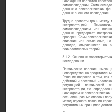
наблюдения являются собственн
самонаблюдении. Самонаблюден
данных о психологических фен
данных внешнего наблюдения.
Трудно провести грань между 
интерпретацией. Психоло
самонаблюдением или внешни
данные предваряют построени
проверки. Сами психологически
описания или объяс­нения, но
доводов, опирающихся на р
психологических теорий.
3.1.2. Основные характеристи
исследовании
Психические явления, имеющи
непосредственно представлены
Решение вопросов о том, как 
действий и состояний человека
регуля­цией психической ж
интерпретации, т.е. определен
наблюдаемых психологических ф
есть лишь разные способы полу
метод научного познания харак
регулятивных принципов деятел