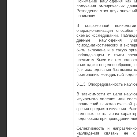
Понимание наблюдения как м
получения эмпирических данн
Разведение этих двух значений
понимания.
В современной психологи
операционализация способов 
схемах исследований. Наблюде
данные наблюдения учит
психодиагностических и экспе
быть включена и в такую орга
наблю­дающим с точки зрен
предмету. Вместе с тем полнос
и методики нецелесообразно, т
(как исследования без вмеша­те
применению методик наблюдени
3.1.3. Опосредованность набл
В зависимости от цели наблю
изучаемого явления или селек
проявлений психологической р
зрения предмета изучения. Раз
явлениях не только их характе
подспорьем при проведении люб
Селективность и направленно
наблюдения связаны не с и