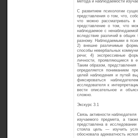
метода и наблюдае­мости изуча
С развитием психологии суще
представления о том, что, соб
что можно рассматривать в 
представление о том, что мо
наблюдаемое с нена­блюдаемой
вслед­ствие различий в общих 
разному. Наблюдаемыми в псих
2) внешне различимые формы 
способы невербальных коммуни­к
речи; 4) экс­прессивные фор
личности, проявляющиеся в ее
Таким образом, представления
определяется пониманием пре
целей наблюдения и путей вы
фиксироваться наблюдател
исследователя к интерпретаци
вести описательное и объясн
сложно.
Экскурс 3.1
Связь активности наблюдателя 
изучаемого предмета, а такж
представлена в исследовании 
стояла цель — изу­чить усл
обосновала адекватность испол