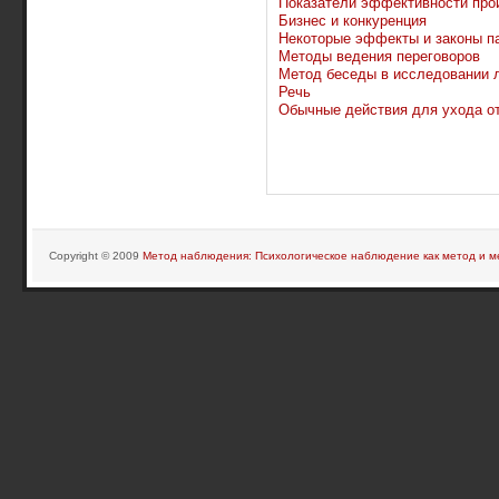
Показатели эффективности про
Бизнес и конкуренция
Некоторые эффекты и законы п
Методы ведения переговоров
Метод беседы в исследовании 
Речь
Обычные действия для ухода от
Copyright © 2009
Метод наблюдения: Психологическое наблюдение как метод и м