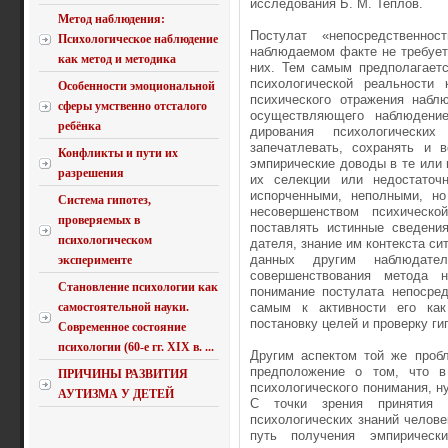
исследования Б. М. Теплов.
Метод наблюдения:
Постулат «непосредственно
Психологическое наблюдение
наблюдаемом факте не требуетс
как метод и методика
них. Тем самым предполагаетс
психологической реальност
Особенности эмоциональной
психического отраже­ния набл
сферы умственно отсталого
осуществ­ляющего наблюдени
ребёнка
дирования психологически
запечатлевать, сохранять и 
Конфликты и пути их
эмпирические доводы в те или 
разрешения
их селекции или недостаточн
испорченными, неполными, но
Система гипотез,
несовершенством психическ
проверяемых в
поставлять истинные сведени
психологическом
дателя, знание им контекста си
данных другим наблюдат
эксперименте
совершенствования метода 
Становление психологии как
понимание постулата непосред
самостоятельной науки.
самым к активности его как
постановку целей и проверку ги
Современное состояние
психологии (60-е гг. XIX в. ...
Другим аспектом той же пробл
предположение о том, что в
ПРИЧИНЫ РАЗВИТИЯ
психологического понимания, н
АУТИЗМА У ДЕТЕЙ
С точки зрения принятия э
психологических знаний челове
путь получения эмпирическ