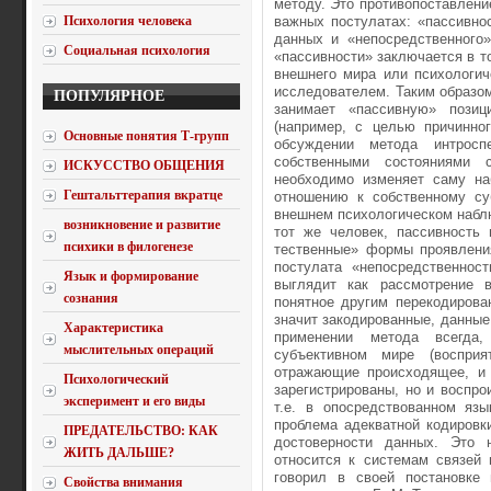
методу. Это противопоставление
Психология человека
важных постулатах: «пас­сивно
данных и «непосредственного»
Социальная психология
«пассивности» заключается в т
внешнего мира или психологиче
исследователем. Таким образо
ПОПУЛЯРНОЕ
занимает «пассив­ную» пози
(например, с целью причинно
Основные понятия Т-групп
обсуждении метода интросп
собственными состояниями 
ИСКУССТВО ОБЩЕНИЯ
необходимо изменяет саму на
Гештальттерапия вкратце
отношению к собственному су
внешнем психологическом на­бл
возникновение и развитие
тот же человек, пассивность 
психики в филогенезе
тественные» формы проявления
постулата «непосредственнос
Язык и формирование
выглядит как рассмотрение 
сознания
понятное другим перекодиро­в
значит закоди­рованные, данные
Характеристика
применении метода всегда,
мыслительных операций
субъективном мире (восприя
отражающие происходящее, и 
Психологический
зарегистрированы, но и воспро
эксперимент и его виды
т.е. в опосред­ствованном я
проблема адекватной кодировк
ПРЕДАТЕЛЬСТВО: КАК
достоверности данных. Это н
ЖИТЬ ДАЛЬШЕ?
относится к системам связей 
говорил в своей постановке 
Свойства внимания