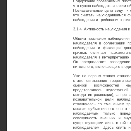
Содержание проверяемых гипот
что нужно наблюдать и каким о
Познавательные цели ведут к 
что считать наблюдавшимся ф
наблюдения и требования к отч
3.1.4. Активность наблюдения 
Общим признаком наблюдения к
наблюдателя в организации п
наблюдения и фиксации дан
признак отличает психологи­
наблюдателя в ин­терпретацию
Он предполагает разведени
нительного, включающего в еди
Уже на первых этапах станов
стало связывание теоретичес
оценкой возможностей нау
представлялась недоступной
метода интроспекции), а при 
познавательной цели наблюд
столкнулась со смешением яр
мости» субъективного опыта ч
наблюдаемым только поведе
совокупность внешних и внут
существующими лишь в той ст
наблюдателем. Здесь опять и