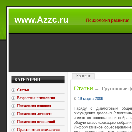
www.Azzc.ru
Психология развития
Контент
КАТЕГОРИИ
Статьи
→
Групповые ф
Статьи
Возрастная психология
19 марта 2009
Психология влияния
Наряду с диалоговым общен
обсуждения деловых (служебны
Психология личности
являются совещания и собрани
Психология отношений
общую классификацию собраний
Информативное собеседование.
Практическая психология
дел начальнику, что позвол