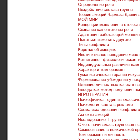
Определение речи
Воздействие состава группы
Теория эмоций Чарльза Дарвин
МОЙ МИР
Концепции мышления в отечеств
Сознание как онтогенез речи
Адаптация работающей женщи
Пытаться изменить другого
Типы конфликта
Коротко об эмоциях
Инстинктивное поведение живо
Когнитивно - физиологическая 
Индивидуальные различия памя
Характер и темперамент
Гуманистическая терапия искусс
Формирование убеждения у пок
Влияние личностных качеств н
Беседа как метод получения п
ИГРОТЕРАПИЯ
Психофизика - один из классич
Психология света в рекламе
Схема исследования конфликто
Аспекты эмоций
Исследование Т-групп
С чего начиналась групповая п
Самосознание в психической ор
Темперамент и личность
Характер в структуре личности