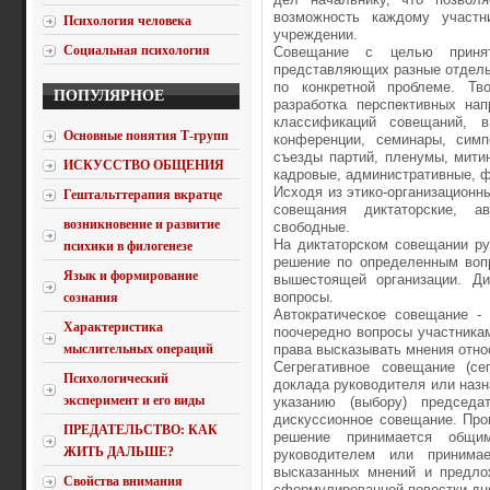
возможность каждому участн
Психология человека
учреждении.
Социальная психология
Совещание с целью принят
представляющих разные отделы
по конкретной проблеме. Тв
ПОПУЛЯРНОЕ
разработка перспективных на
классификаций совещаний, 
Основные понятия Т-групп
конференции, семинары, симп
съезды партий, пленумы, мити
ИСКУССТВО ОБЩЕНИЯ
кадровые, административные, ф
Исходя из этико-организацион
Гештальттерапия вкратце
совещания диктаторские, ав
возникновение и развитие
свободные.
На диктаторском совещании р
психики в филогенезе
решение по определенным воп
Язык и формирование
вышестоящей организации. Ди
вопросы.
сознания
Автократическое совещание - 
Характеристика
поочередно вопросы участника
мыслительных операций
права высказывать мнения отно
Сегрегативное совещание (се
Психологический
доклада руководителя или назн
эксперимент и его виды
указанию (выбору) председа
дискуссионное совещание. Про
ПРЕДАТЕЛЬСТВО: КАК
решение принимается общи
ЖИТЬ ДАЛЬШЕ?
руководителем или принима
высказанных мнений и предло
Свойства внимания
сформулированной повестки дн