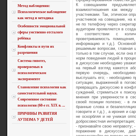
К совещаниям предъявляет
Метод наблюдения:
взаимоотношения как между 
Психологическое наблюдение
участниками. Так, этически оп
как метод и методика
участников на совещание, на 
не по телефону через секрета
Особенности эмоциональной
аудитории проявляется в созд
сферы умственно отсталого
в соответствии с количе
ребёнка
проветриваемость помещения,
информацию и т.д.). Основно
Конфликты и пути их
решаемым вопросам, главная ц
разрешения
только в том случае, если она
норм поведения людей в процесс
Система гипотез,
в дискуссии необходимо уважи
проверяемых в
на первый взгляд кажется аб
первую очередь, необходимо
психологическом
выслушать его; - необходимо п
эксперименте
ситуации, выраженной в погов
Становление психологии как
превращать дискуссию в конфли
суждений, стремиться к поиск
самостоятельной науки.
мнения при уверенности в сво
Современное состояние
своей позиции полезно; - в л
психологии (60-е гг. XIX в. ...
бранные слова и безапелляцио
говорите и т.д.) , а ирония и с
ПРИЧИНЫ РАЗВИТИЯ
не оскорбляя и не унижая оппо
АУТИЗМА У ДЕТЕЙ
добросовестная интерпретация;
- признавайте свою неправоту; 
поражение в дискуссии, да
злорадствуйте по поводу их по