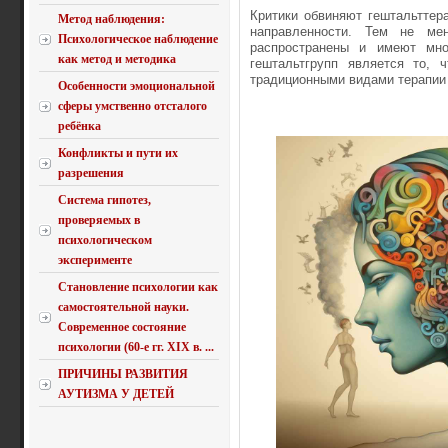
Критики обвиняют гештальттер
Метод наблюдения:
направленности. Тем не ме
Психологическое наблюдение
распространены и имеют мно
как метод и методика
гештальтгрупп является то,
традиционными видами терапии
Особенности эмоциональной
сферы умственно отсталого
ребёнка
Конфликты и пути их
разрешения
Система гипотез,
проверяемых в
психологическом
эксперименте
Становление психологии как
самостоятельной науки.
Современное состояние
психологии (60-е гг. XIX в. ...
ПРИЧИНЫ РАЗВИТИЯ
АУТИЗМА У ДЕТЕЙ