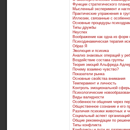
Функции стратегического плани
Мысленный эксперимент и нагл
Практические упражнения в груп
Иллюзии, связанные с особенно
Основные процедуры психодра
Типы дружбы
Неуспех
Воображение как одна из форм 
Психодинамическая терапия иск
Образ Я
Эволюция и психика
Анализ знаковых операций у ре
Воздействие состава группы
Теория эмоций Альфреда Адле
Почему взаимно чувство?
Показатели рынка
Основные свойства внимания
Темперамент и личность
Контроль эмоциональной сфер
Психологические новообразован
Виды валидности
Особенности общения через пе
Общественное сознание и его п
Различия психики животных и ч
Социальный аспект организаций
Общие рекомендации по решени
Типы конфликта
Конфликты и пути их разрешен