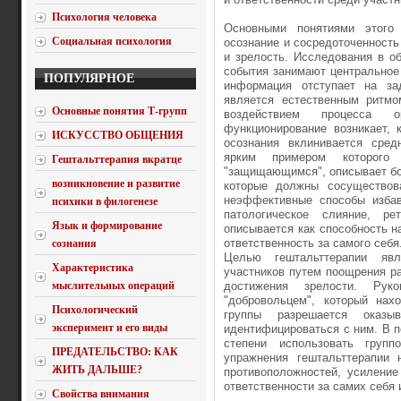
Психология человека
Основными понятиями этого
Социальная психология
осознание и сосредоточенност
и зрелость. Исследования в о
события занимают центральное 
ПОПУЛЯРНОЕ
информация отступает на за
является естественным ритмо
Основные понятия Т-групп
воздействием процесса ор
функционирование возникает,
ИСКУССТВО ОБЩЕНИЯ
осознания вклинивается сред
ярким примером которого
Гештальттерапия вкратце
"защищающимся", описывает бо
возникновение и развитие
которые должны сосуществов
неэффективные способы избав
психики в филогенезе
патологическое слияние, р
Язык и формирование
описывается как способность н
ответственность за самого себя
сознания
Целью гештальттерапии явл
Характеристика
участников путем поощрения р
мыслительных операций
достижения зрелости. Рук
"добровольцем", который нах
Психологический
группы разрешается оказы
эксперимент и его виды
идентифицироваться с ним. В 
степени использовать груп
ПРЕДАТЕЛЬСТВО: КАК
упражнения гештальттерапии 
ЖИТЬ ДАЛЬШЕ?
противоположностей, усиление
ответственности за самих себя
Свойства внимания