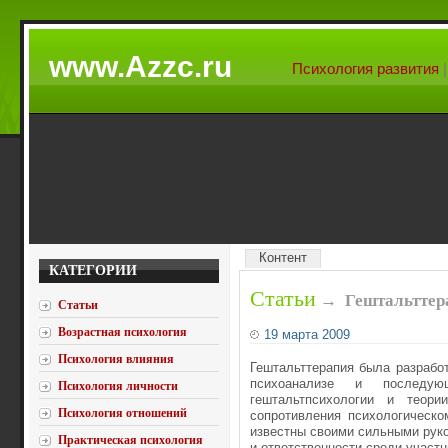
www.Azzc.ru
Психология развития
Контент
КАТЕГОРИИ
Статьи
→
Гештальттер
Статьи
Возрастная психология
19 марта 2009
Психология влияния
Гештальттерапия была разрабо
психоанализе и последующ
Психология личности
гештальтпсихологии и теор
Психология отношений
сопротивления психологическо
известны своими сильными руко
Практическая психология
и ответственности среди участн