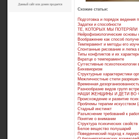
Данный сайт или домен продается
Схожие статьи:
Подготовка и порядок ведения 
Задатки и способности
ТЕ, КОТОРЫХ МЫ ПОТЕРЯЛИ
Нейрофизиологические основы
Воображение как способ получе
Темперамент и методы его изуч
Спонтанные рисование и лепка в
Типы конфликтов и их характер
Вкратце о темпераменте
Суггестивные психотехнологии 
Бихевиоризм
Структурные характеристики ор
Межличностные стили разреше
Временная дезорганизованность
Разнообразие видов групп встр
НАШИ ЖЕНЩИНЫ И ДЕТИ ВО 
Происхождение и развитие псих
Проблемы терапии искусством (
Стадный инстинкт
Разъяснение требований к рабо
Понятие о внимании
Структура психических свойств
Белое вещество полушарий
Поведенческий подход к лидер
О биоэнергетических взаимоде