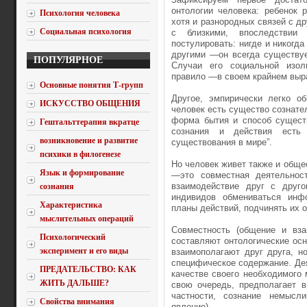
онтологии человека: ребенок 
Психология человека
хотя и разнородных связей с 
Социальная психология
с близкими, впоследствии
постулировать: нигде и никогда
другими —он всегда существуе
ПОПУЛЯРНОЕ
Случаи его социальной изол
правило —в своем крайнем выра
Основные понятия Т-групп
Другое, эмпирически легко об
ИСКУССТВО ОБЩЕНИЯ
человек есть существо сознате
форма бытия и способ существ
Гештальттерапия вкратце
сознания и действия есть 
возникновение и развитие
существования в мире”.
психики в филогенезе
Но человек живет также и обще
Язык и формирование
—это совместная деятельнос
взаимодействие друг с друго
сознания
индивидов обмениваться инф
Характеристика
планы действий, подчинять их 
мыслительных операций
Совместность (общение и вза
Психологический
составляют онтологические осн
эксперимент и его виды
взаимополагают друг друга, н
специфическое содержание. Дея
ПРЕДАТЕЛЬСТВО: КАК
качестве своего необходимого м
ЖИТЬ ДАЛЬШЕ?
свою очередь, предполагает в
частности, сознание немысл
Свойства внимания
явление).