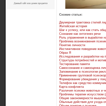
Данный сайт или домен продается
Схожие статьи:
Двумерная трактовка стилей ли
Житейская история
Шаг к успеху, или как стать о
Сознание как онтогенез речи
Роль упражнения в выработке н
Проблема возникновения психик
Понятие личности
Инстинктивное поведение живо
Образ Я
Исследования и разработки на 
Структура потребностей и моти
Тестирование памяти
Самосознание и самооценка ли
Запоминание в психологии рек
Применение групповой психокор
Формирование убеждения у пок
Телефон как средство коммуни
Карта конфликта
Различия психики животных и ч
Проблемы терапии искусством (
Общие закономерности мышлен
Обычные действия для ухода от
Общее понятие о психике