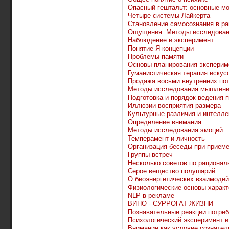
Опасный гештальт: основные м
Четыре системы Лайкерта
Становление самосознания в ра
Ощущения. Методы исследова
Наблюдение и эксперимент
Понятие Я-концепции
Проблемы памяти
Основы планирования эксперим
Гуманистическая терапия искусс
Продажа восьми внутренних по
Методы исследования мышлен
Подготовка и порядок ведения 
Иллюзии восприятия размера
Культурные различия и интелле
Определение внимания
Методы исследования эмоций
Темперамент и личность
Организация беседы при приеме
Группы встреч
Несколько советов по рациона
Серое вещество полушарий
О биоэнергетических взаимоде
Физиологические основы характ
NLP в рекламе
ВИНО - СУРРОГАТ ЖИЗНИ
Познавательные реакции потре
Психологический эксперимент и
Внимание как условие сознател