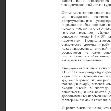
отвержения и неотвержения 
экспериментальной или конкури
Статистические решения основа
из парадоксов развития э
сформулированные утвержд
вероятностно. Это еще один и
психологических гипотез он та
гипотеза включает обычно 
отношения между НП и ЗП при
переменных. Предполагаетс
зависимость должна «проби
незапланированных влияний 
оценивается не само отн
психологического объяснения,
эмпирически установлена.
Специальная фиксация на пост
НП и ЗП имеет следующую функ
задают или ограничивают шир
другие ситуации, в которых 
мотивации людей) вызовет из
входят обычно в гипотезу 
зависимость, и называются д
дополнительных переменных не 
факторных схемах в качестве с
Обратим внимание на то, что 