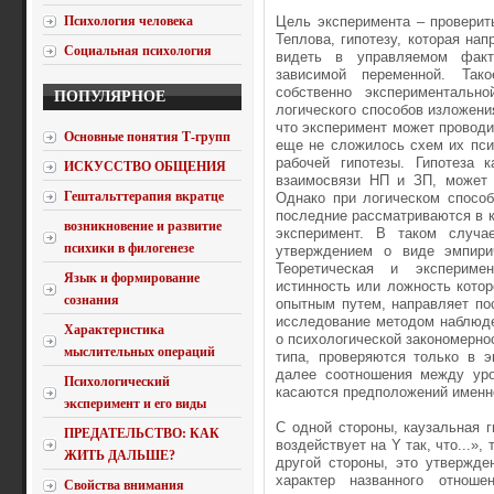
Психология человека
Цель эксперимента – проверит
Теплова, гипотезу, которая на
Социальная психология
видеть в управляемом факт
зависимой переменной. Так
собственно экспериментально
ПОПУЛЯРНОЕ
логического способов изложени
что эксперимент может проводи
Основные понятия Т-групп
еще не сложилось схем их пси
рабочей гипотезы. Гипотеза 
ИСКУССТВО ОБЩЕНИЯ
взаимосвязи НП и ЗП, может 
Гештальттерапия вкратце
Однако при логическом способ
последние рассматриваются в к
возникновение и развитие
эксперимент. В таком случа
психики в филогенезе
утверждением о виде эмпири
Теоретическая и эксперимен
Язык и формирование
истинность или ложность котор
сознания
опытным путем, направляет по
исследование методом наблюде
Характеристика
о психологической закономерно
мыслительных операций
типа, проверяются только в 
далее соотношения между уро
Психологический
касаются предположений именно
эксперимент и его виды
С одной стороны, каузальная 
ПРЕДАТЕЛЬСТВО: КАК
воздействует на Y так, что...»
ЖИТЬ ДАЛЬШЕ?
другой стороны, это утвержде
характер названного отноше
Свойства внимания