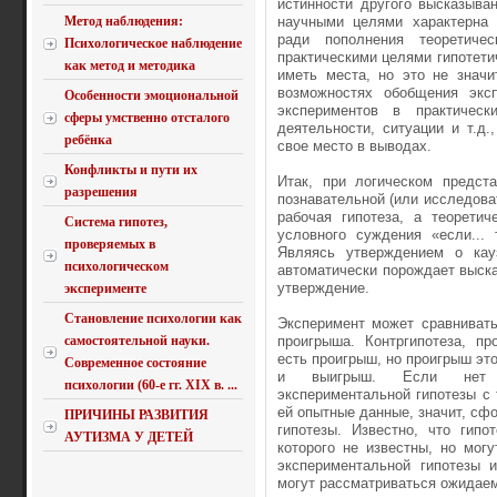
истинности другого высказыва
Метод наблюдения:
научными целями характерна 
ради пополнения теоретиче
Психологическое наблюдение
практическими целями гипотетич
как метод и методика
иметь места, но это не знач
возможностях обобщения экс
Особенности эмоциональной
экспериментов в практичес
сферы умственно отсталого
деятельности, ситуации и т.д
ребёнка
свое место в выводах.
Конфликты и пути их
Итак, при логическом предст
разрешения
познавательной (или исследова
рабочая гипотеза, а теоретич
Система гипотез,
условного суждения «если... 
проверяемых в
Являясь утверждением о кауз
психологическом
автоматически порождает выск
утверждение.
эксперименте
Становление психологии как
Эксперимент может сравнивать
самостоятельной науки.
проигрыша. Контргипотеза, п
есть проигрыш, но проигрыш это
Современное состояние
и выигрыш. Если нет во
психологии (60-е гг. XIX в. ...
экспериментальной гипотезы с
ей опытные данные, значит, сф
ПРИЧИНЫ РАЗВИТИЯ
гипотезы. Известно, что гипо
АУТИЗМА У ДЕТЕЙ
которого не известны, но мог
экспериментальной гипотезы и
могут рассматриваться ожидае