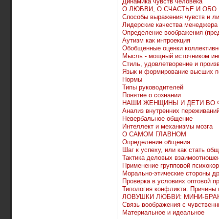
Динамика чувств человека
О ЛЮБВИ, О СЧАСТЬЕ И ОБО
Способы выражения чувств и л
Лидерские качества менеджера
Определение воображения (пре
Аутизм как интроекция
Обобщенные оценки коллективн
Мысль - мощный источником и
Стиль, удовлетворение и произ
Язык и формирование высших п
Нормы
Типы руководителей
Понятие о сознании
НАШИ ЖЕНЩИНЫ И ДЕТИ ВО 
Анализ внутренних переживани
Невербальное общение
Интеллект и механизмы мозга
О САМОМ ГЛАВНОМ
Определение общения
Шаг к успеху, или как стать о
Тактика деловых взаимоотноше
Применение групповой психокор
Морально-этические стороны д
Проверка в условиях оптовой п
Типология конфликта. Причины 
ЛОВУШКИ ЛЮБВИ: МИНИ-БРА
Связь воображения с чувствен
Материальное и идеальное