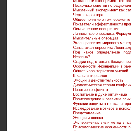
Мысленный эксперимент как об
Несколько советов по рациона
Мысленный эксперимент как са
Черты характера
Общее понятие о темпераменте
Показатели эффективности про
Осмысленное восприятие
Личностные опросники. Формул
Мыслительные операции
Этапы развития мирового мене
Связь шкал опросника Леонгард
Под какое определение подп
Иеговы»?
Стадии подготовки к беседе при
Особенности Я-концепции в ран
Общая характеристика умений
Шкалы интервалов
Эмоции и действительность
Диалектическая теория конфли
Понятие конфликта
Воспитание в духе оптимизма
Происхождение и развитие псих
Функции защиты в гештальттер
Исследование мотивов в психо
Представление
Эмоции и оценка
Экспериментальный метод в пс
Психологические особенности п