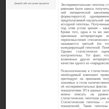
Данный сайт или домен продается
Экспериментальная гипотеза ст
равными были шансы получить 
ней эмпирической закономе
формулируется) одновреме
предполагаемой каузальной за
исходной гипотезы. Полученны
под этим углом зрения – кака
Кроме того, одна и та же эмп
причинные интерпретации 
переосмысления «технических»
называются третьей (по от
конкурирующей гипотезой. Поня
Однако статистически оце
контргипотезы. Тот факт, чт
возможных других интерпрет
качестве одного из «парадоксов 
Психологические и статистичес
необходимый компонент прове
претендует на признание пол
значимых и готов количественн
об экспериментальных фактах.
показателями ЗП в разных эксп
можно описать на уровне 
статистических гипотезах уже 
Статистические гипотезы – э
показателей. Такие гипотез