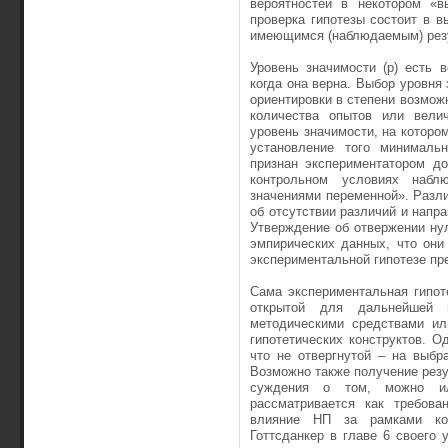
вероятностей в некотором «в
проверка гипотезы состоит в в
имеющимся (наблюдаемым) резу
Уровень значимости (р) есть в
когда она верна. Выбор уровня
ориентировки в степени возможн
количества опытов или вели
уровень значимости, на котором
установление того минимальн
признан экспериментатором д
контрольном условиях набл
значениями переменной». Разли
об отсутствии различий и напра
Утверждение об отвержении нул
эмпирических данных, что они
экспериментальной гипотезе пр
Сама экспериментальная гипот
открытой для дальнейшей 
методическими средствами ил
гипотетических конструктов. О
что не отвергнутой – на выбр
Возможно также получение резу
суждения о том, можно или
рассматривается как требован
влияние НП за рамками конт
Готтсданкер в главе 6 своего 