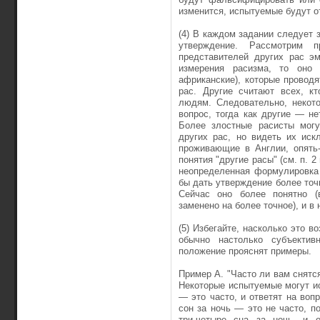
изменится, испытуемые будут от
(4) В каждом задании следует 
утверждение. Рассмотрим 
представителей других рас эм
измерения расизма, то оно 
африканские), которые провод
рас. Другие считают всех, кт
людям. Следовательно, некото
вопрос, тогда как другие — не
Более злостные расисты могу
других рас, но видеть их иск
проживающие в Англии, опять-
понятия "другие расы" (см. п. 
неопределенная формулировка
бы дать утверждение более точн
Сей­час оно более понятно (
заменено на более точное), и в
(5) Избегайте, насколько это 
обычно настолько субъектив
положение прояснят примеры.
Пример А. "Часто ли вам снятся
Некоторые испытуемые могут исп
— это часто, и ответят на вопр
сон за ночь — это не часто, п
три-четыре сна за ночь, и о