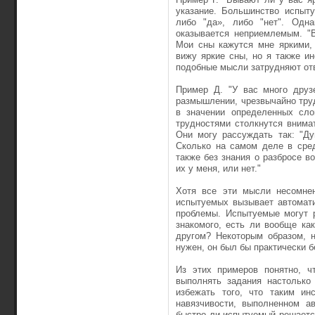
указание. Большинство испыт
либо "да», либо "нет". Одна
оказывается неприемле­мым. "
Мои сны кажутся мне яркими, 
вижу яркие сны, но я также и
подобные мысли затрудняют от
Пример Д. "У вас много друз
размышлении, чрезвычайно труд
в значении определенных сло
трудностями столкнутся внима
Они могу рассуждать так: "Ду
Сколько на самом деле в сре
также без знания о разбросе во
их у меня, или нет."
Хотя все эти мысли несомнен
испытуемых вызывает автомати
проблемы. Испытуемые могут р
знакомого, есть ли вообще ка
другом? Некоторым образом, 
нужен, он был бы практически б
Из этих примеров понятно, ч
выполнять задания настолько 
избежать того, что таким ин
навязчивости, выполненном ав
быстро ли испы­туемый решаетс