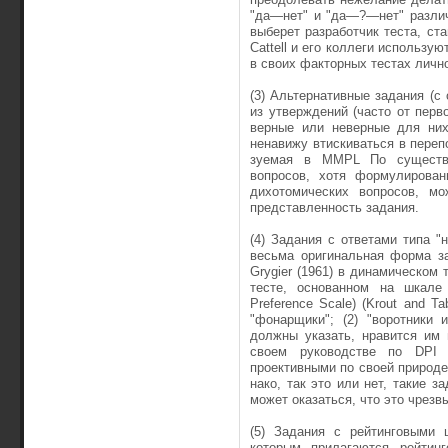
"да—нет" и "да—?—нет" раз­ли
выберет раз­работчик теста, ст
Cattell и его коллеги использу
в своих факторных тестах личн
(3) Альтернативные задания (с
из утверждений (часто от перв
верные или неверные для них
ненавижу втиски­ваться в пере
зуемая в MMPL По существу,
вопросов, хотя формулирован
дихотомических вопросов, мо
представленность задания.
(4) Задания с ответами типа "
весьма оригинальная форма за
Grygier (1961) в динамическом т
тесте, осно­ванном на шкале
Preference Scale) (Krout and T
"фонарщики"; (2) "воротники 
должны указать, нравится им п
своем руководстве по DPI 
проективными по своей природе
нако, так это или нет, такие 
может оказаться, что это чрезв
(5) Задания с рейтинговыми 
которым прилагаются рейтин