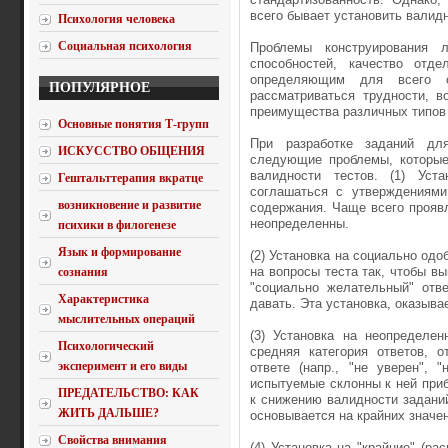
всего бывает устано­вить валид
Психология человека
Социальная психология
Проблемы конструирования 
способностей, качество отде
определяющим для всего о
ПОПУЛЯРНОЕ
рассматриваться трудности, 
преимущества различных типов
Основные понятия Т-групп
При разработке заданий дл
ИСКУССТВО ОБЩЕНИЯ
следующие проблемы, которые,
валидности тестов. (1) Уст
Гештальттерапия вкратце
соглашаться с утверждениями
возникновение и развитие
содержания. Чаще всего проявля
неопределенны.
психики в филогенезе
Язык и формирование
(2) Установка на социально од
на вопросы теста так, чтобы в
сознания
"социально желательный" отве
Характеристика
давать. Эта установка, оказыва
мыслительных операций
(3) Установка на неопределен
Психологический
средняя категория ответов, 
эксперимент и его виды
ответе (напр., "не уверен", 
испытуемые склонны к ней при­б
ПРЕДАТЕЛЬСТВО: КАК
к снижению валидности заданий
ЖИТЬ ДАЛЬШЕ?
основывается на крайних значе
Свойства внимания
(4) Установка на "крайние" (р