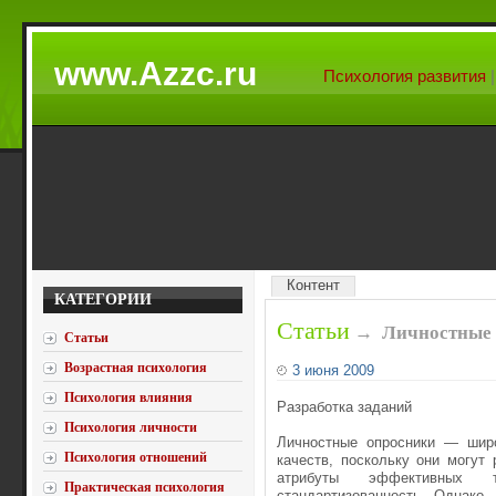
www.Azzc.ru
Психология развития
Контент
КАТЕГОРИИ
Статьи
→
Личностные 
Статьи
Возрастная психология
3 июня 2009
Психология влияния
Разработка заданий
Психология личности
Личностные опросники — широ
Психология отношений
качеств, поскольку они могут
атрибуты эффективных т
Практическая психология
стандартизованность. Однако