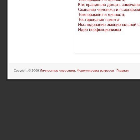
Как правильно делать замечани
Сознание человека и психофизи
Темперамент и личность
Тестирование памяти
Исследование эмоциональной 
Идея перфекционизма
Copyright © 2009
Личностные опросники. Формулировка вопросов
|
Главная