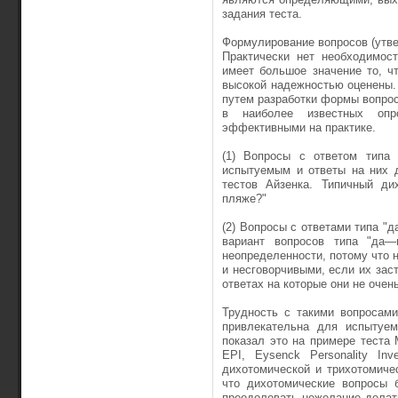
задания теста.
Формулирование вопросов (утве
Практически нет необходимост
имеет большое значение то, ч
высокой надежностью оценены.
путем разработки фор­мы вопр
в наиболее известных опр
эффективными на практике.
(1) Вопросы с ответом типа 
испытуемым и ответы на них 
тестов Айзенка. Типич­ный д
пляже?"
(2) Вопросы с ответами типа "
вариант вопросов типа "да—н
неопределенности, потому что
и несговорчивыми, если их заст
ответах на которые они не очен
Трудность с такими вопросами
привлекательна для испытуем
показал это на примере теста M
EPI, Eysenck Perso­nality I
дихотоми­ческой и трихотомич
что дихотомические вопросы б
преодолевать нежелание делат