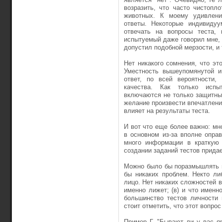
возразить, что часто чистопл
животных. К моему удивлени
ответы. Некоторые индивидуу
отвечать на вопросы теста, 
испытуемый даже говорил мне, ч
допустил подобной мерзости, и 
Нет никакого сомнения, что это
Уместность вышеупомянутой и
ответ, по всей вероятности,
качества. Как только испы
включаются не толь­ко защитны
желание произвести впечатлени
влияет на результаты теста.
И вот что еще более важно: мн
в основном из-за вполне опра
много информации в краткую 
создании заданий тестов придае
Можно было бы поразмышлять 
бы никаких проблем. Некто ли
лицо. Нет никаких сложностей в 
именно лижет; (в) и что именн
большинство тестов личности
стоит отметить, что этот вопро
Пример Г. "Бывают ли у вас я