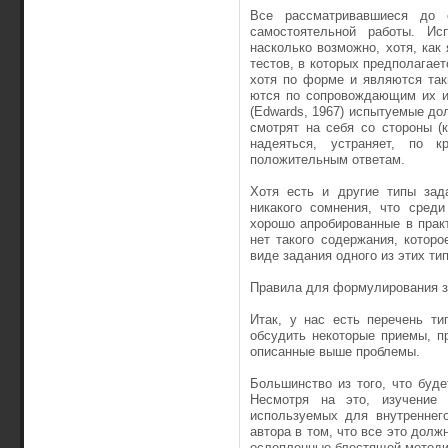
Все рассматривавшиеся до 
самостоятельной работы. Ис
насколько возможно, хотя, как
тестов, в которых предполагает­
хотя по форме и являются так
ются по сопровождающим их ин
(Edwards, 1967) испытуемые дол
смотрят на себя со стороны (к
надеяться, устраня­ет, по 
положительным ответам.
Хотя есть и другие типы зад
никакого сомнения, что сред
хорошо апробированные в практ
нет такого содержа­ния, кото
виде задания одного из этих тип
Правила для формулирования 
Итак, у нас есть перечень ти
обсудить некоторые приемы, п
описанные выше проблемы.
Большинство из того, что буде
Несмотря на это, изучение 
используемых для внутреннего
автора в том, что все это долж
ослеп­ленные блестящей методи