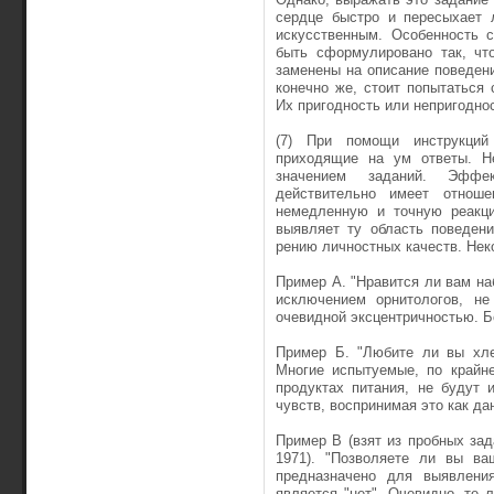
сердце быстро и пересыхает 
искусственным. Особенность 
быть сформулирова­но так, ч
заменены на описание поведени
конечно же, стоит попытаться 
Их пригодность или непригоднос
(7) При помощи инструкций
приходящие на ум ответы. Н
значением заданий. Эффек
действительно имеет отнош
немедленную и точную реакци
выявляет ту область поведени
рению личностных качеств. Нек
Пример А. "Нравится ли вам на
исключением орнитологов, не
очевидной эксцентричностью. Б
Пример Б. "Любите ли вы хле
Многие испытуемые, по крайне
продуктах питания, не будут 
чувств, воспринимая это как да
Пример В (взят из пробных зад
1971). "Позволяете ли вы ва
предназначено для выявления
является "нет". Очевидно, те л