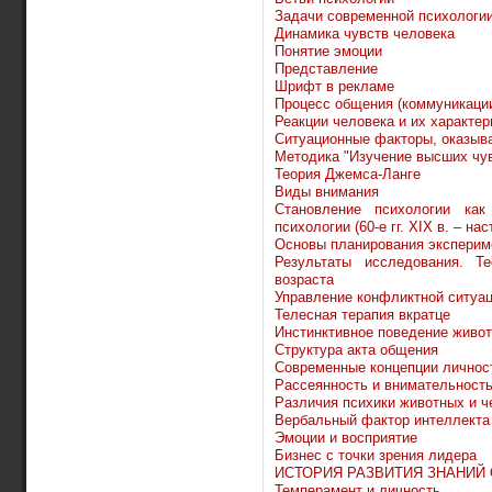
Задачи современной психологи
Динамика чувств человека
Понятие эмоции
Представление
Шрифт в рекламе
Процесс общения (коммуникаци
Реакции человека и их характер
Ситуационные факторы, оказыв
Методика "Изучение высших чу
Теория Джемса-Ланге
Виды внимания
Становление психологии как
психологии (60-е гг. XIX в. – н
Основы планирования эксперим
Результаты исследования. Т
возраста
Управление конфликтной ситуа
Телесная терапия вкратце
Инстинктивное поведение живо
Структура акта общения
Современные концепции личнос
Рассеянность и внимательност
Различия психики животных и ч
Вербальный фактор интеллекта
Эмоции и восприятие
Бизнес с точки зрения лидера
ИСТОРИЯ РАЗВИТИЯ ЗНАНИЙ
Темперамент и личность