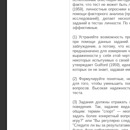
факте, что тест не может быть л
(1959), личностные опросники 
помощи факто­рного анализа (пр
исследований), делает неско
заданий в тестах личности. По 
эффективные.
(1) Устраняйте возможность пр
при помощи данных заданий. 
заблуждение, а потому, что е
предназначено для измерения че
выраженности у себя этой черт
некоторых испытуемых о своей
утверждает Guilford (1959), ид
которых он не знает, задавая ем
(2) Формулируйте понятные, н
для того, чтобы уменьшить по
вопросов. Высокая надеж­ност
теста.
(3) Задания должны отражать 
поведения. Так, задание вид
общим: термин "спорт" — неоп
задать более конкрет­ный вопр
игру?" или "Вы регулярно сле
"Следите ли вы за результатами
будут фальсифицировать или о