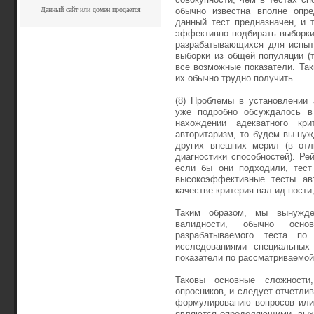
Данный сайт или домен продается
обычно известна вполне оп­ре
данный тест предназначен, и 
эффективно подбирать выборки.
разрабатывающихся для испыт
выборки из общей популяции (т
все возможные по­казатели. Та
их обычно трудно получить.
(8) Проблемы в установлении 
уже подробно обсуждалось в 
нахождении адекватного кр
авторитаризм, то будем вы-нуж
других внешних мерил (в отл
диагностики способностей). Рей
если бы они подходили, тест
высокоэффективные тесты ав­
качестве критерия вал ид ности
Таким образом, мы вынужден
валидности, обычно осно
разрабатываемого теста п
исследованиями специальных
показатели по рассматривае­мо
Таковы основные сложности
опросников, и следует отчетлив
формулированию вопросов или 
являются определяющи­ми, вых