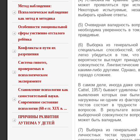
может проявляться при испо
Метод наблюдения:
Некоторые испытуемые, неза
Психологическое наблюдение
выбирать крайние ответы.
как метод и методика
(5) Очевидная валидность вопр
Особенности эмоциональной
необходима уверенность в том
сферы умственно отсталого
правдивые.
ребёнка
(6) Выборка из генеральной
Конфликты и пути их
специальных способностей, о
разрешения
легко убедиться в том, что
вероятности выглядят принад
Система гипотез,
совокупности. Линг­вистически
проверяемых в
какими-либо другими. Однако, 
гораздо сложнее.
психологическом
эксперименте
В самом деле, иногда даже оп
Становление психологии как
Cattel, 1957) бывают удивлены 
выявления которых они были
самостоятельной науки.
нагружены ни одним из факторо
Современное состояние
тестов состоит в трудности 
психологии (60-е гг. XIX в. ...
вопросов. В результате воз
выборочной совокупности вопро
ПРИЧИНЫ РАЗВИТИЯ
может быть валидным.
АУТИЗМА У ДЕТЕЙ
(7) Выборка из генеральной 
личностных тестах труднее 
совокупности, чем в тестах сп