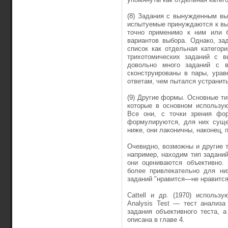
(8) Задания с вынужденным вы
испытуемые принуждаются к выб
точно применимо к ним или 
вариантов выбора. Однако, з
список как отдельная категори
трихотомических заданий с в
довольно много заданий с 
сконструированы в пары, ура
ответам, чем пытался устра­нит
(9) Другие формы. Основные тип
которые в основном использую
Все они, с точки зрения фор
формулируются, для них суще
ниже, они лаконичны, наконец, 
Очевидно, возможны и другие ти
например, находим тип заданий
они оцениваются объек­тивно
более при­влекательно для ни
заданий "нравится—не нравится"
Cattell и др. (1970) использ
Analysis Test — тест анализа
задания объективного теста, а
описана в главе 4.