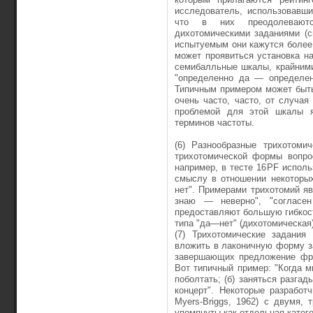
исследователь, использовавши
что в них преодолеваютс
дихотомическими зада­ниями (с
испытуе­мым они кажутся более
может проявиться установка на
семибалльные шкалы, крайними
"определенно да — определен
Типич­ным примером может быть
очень часто, часто, от случая
проблемой для этой шкалы я
терминов частоты.
(6) Разнообразные трихотомич
трихотомической формы вопрос
например, в тесте 16PF исполь
смыслу в отношении некоторы
нет". Примерами трихотомий я
знаю — неверно", "согласе
предоставляют большую гибкос
типа "да—нет" (дихотомическая
(7) Трихотомические задания
вложить в лаконичную форму з
завершающих предложение фра
Вот типичный пример: "Когда мн
побол­тать; (б) заняться разга
концерт". Некоторые разработ
Myers-Briggs, 1962) с двумя,
упомянуты как отдельная кате­г