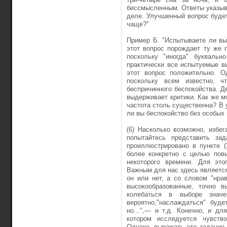
бессмысленным. Ответы указыва
деле. Улучшенный вопрос будет
чаще?"
Пример Б. "Испытываете ли вы 
этот вопрос порождает ту же 
поскольку "иногда" буквальн
практически все испытуемые в
этот вопрос положительно. О
поскольку всем известно, ч
беспричинного беспокойства. Де
выдерживает критики. Как же м
частота столь существенна? В 
ли вы беспокойство без особых 
(6) Насколько возможно, избе
попытайтесь представить за
проиллюстрировано в пункте 
более конкретно с целью пов
некоторого времени. Для это
Важным для нас здесь является 
он или нет, а со словом "нра
высокообразованные, точно 
колебаться в выборе значе
вероятно,"наслаждаться" буде
но...",— и т.д. Конечно, и дл
котором исследуется чувство
Однако, выражать это задание