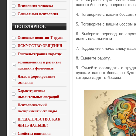
вашего босса и усовершенствов
Психология человека
Социальная психология
4. Поговорите с вашим боссом, 
5. Поговорите с вашим боссом 
ПОПУЛЯРНОЕ
6. Выберите перевод по служб
Основные понятия Т-групп
иметь начальником.
ИСКУССТВО ОБЩЕНИЯ
7. Подойдите к начальнику ваше
Гештальттерапия вкратце
8. Смените работу.
возникновение и развитие
9. Сумейте совладать с труд
психики в филогенезе
нуждам вашего босса, он буде
Язык и формирование
которые ладят с боссом.
сознания
Характеристика
мыслительных операций
Психологический
эксперимент и его виды
ПРЕДАТЕЛЬСТВО: КАК
ЖИТЬ ДАЛЬШЕ?
Свойства внимания