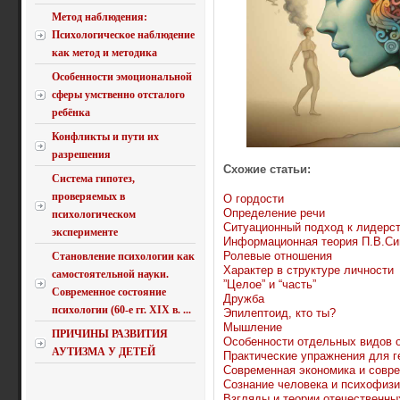
Метод наблюдения:
Психологическое наблюдение
как метод и методика
Особенности эмоциональной
сферы умственно отсталого
ребёнка
Конфликты и пути их
разрешения
Схожие статьи:
Система гипотез,
проверяемых в
О гордости
Определение речи
психологическом
Ситуационный подход к лидерс
эксперименте
Информационная теория П.В.С
Ролевые отношения
Становление психологии как
Характер в структуре личности
самостоятельной науки.
”Целое” и “часть”
Современное состояние
Дружба
психологии (60-е гг. XIX в. ...
Эпилептоид, кто ты?
Мышление
ПРИЧИНЫ РАЗВИТИЯ
Особенности отдельных видов
АУТИЗМА У ДЕТЕЙ
Практические упражнения для г
Современная экономика и совр
Сознание человека и психофизи
Взгляды и теории отечественны