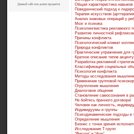
Общая характеристика навыков
Данный сайт или домен продается
Поведенческий подход к лидер
Терапия искусством (арттерапия
Анализ знаковых операций у ре
Мозг и психика
Психолингвистика рекламного т
Развитие личностной рефлекси
Причины конфликта
Психологический климат коллек
Природа конфликтов
Практические упражнения для г
Краткое описание типов акценту
Разработка рекламной стратеги
Классификация социальных объ
Психология конфликта
Методы исследования мышлен
Применение групповой психокор
Огруппление мышления
Диалоговое общение
Становление самосознания в ра
Не бойтесь брачного договора!
Человек как личность, индивид
Индивидуумы и группы
Психодинамические подходы в 
Определение мышления
Бизнес с точки зрения исполни
Исследование Т-групп
“Фигура” и “фон”