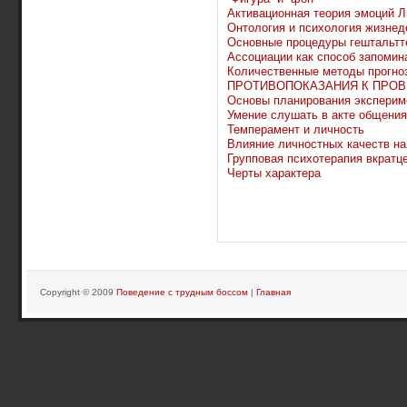
Активационная теория эмоций Л
Онтология и психология жизнед
Основные процедуры гештальтт
Ассоциации как способ запомин
Количественные методы прогно
ПРОТИВОПОКАЗАНИЯ К ПРОВ
Основы планирования эксперим
Умение слушать в акте общения
Темперамент и личность
Влияние личностных качеств н
Групповая психотерапия вкратц
Черты характера
Copyright © 2009
Поведение с трудным боссом
|
Главная