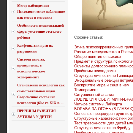
Метод наблюдения:
Психологическое наблюдение
как метод и методика
Особенности эмоциональной
сферы умственно отсталого
Схожие статьи:
ребёнка
Конфликты и пути их
Этика психокоррекционных груп
разрешения
Развитие менеджмента в Росси
Общее понятие о психике
Система гипотез,
Предмет и структура психологи
проверяемых в
Объекты долгосрочного планир
Проблемы психодрамы
психологическом
Структура личности по Гиппокра
эксперименте
Эмоциональные реакции потреб
Восприятие мира и себя в нем
Становление психологии как
Темперамент
самостоятельной науки.
Ситуационный анализ
Современное состояние
ЛОВУШКИ ЛЮБВИ: МИНИ-БРА
психологии (60-е гг. XIX в. ...
Четыре системы Лайкерта
БОРЬБА ЗА ОГОНЬ (В ГЛАЗАХ
ПРИЧИНЫ РАЗВИТИЯ
Основные процедуры групп вст
АУТИЗМА У ДЕТЕЙ
Структурные характеристики ор
Тест тревожности для детей мл
Структура личности по Фрейду
Проблемы гештальттерапии