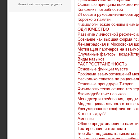
Основные принципы психологиче
Данный сайт или домен продается
Конфликт потребностей
24 совета руководителю-оратор
Коротко о памяти
Физиологические основы внима
ОДИНОЧЕСТВО
Развитие личностной рефлекси
Сознание как высшая форма пс
Ленинградская и Московская ш
Мотивация партнеров на взаим
Случайные факторы, воздейств
Виды навыков
РАСПРОСТРАНЕННОСТЬ
Основные функции чувств
Проблема взаимоотношений меж
Несколько советов по рациона
Основные процедуры Т-групп
Физиологическая основа темпе
Взаимодействие навыков
Менеджер и требования, предъ
Модель цикла личного отношен
Урегулирование конфликтов в 
Кто есть друг?
Амнезия
Общее представление о памяти
Тестирование интеллекта
Борьба с подсознательным соп
Использование методов глубин