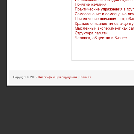
Понятие желания
Практические упражнения в груп
Самосознание и самооценка ли
Привлечение внимания потреби
Краткое описание типов акценту
Мысленный эксперимент как са
Структура памяти
Человек, общество и бизнес
Copyright © 2009
Классификация ощущений
|
Главная