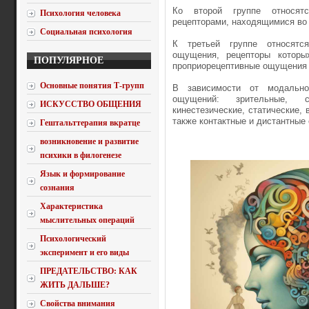
Ко второй группе относят
Психология человека
рецепторами, находящимися во 
Социальная психология
К третьей группе относятся
ощущения, рецепторы которы
ПОПУЛЯРНОЕ
проприорецептивные ощущения (от
Основные понятия Т-групп
В зависимости от модально
ощущений: зрительные, с
ИСКУССТВО ОБЩЕНИЯ
кинестезические, статические,
также контактные и дистантные
Гештальттерапия вкратце
возникновение и развитие
психики в филогенезе
Язык и формирование
сознания
Характеристика
мыслительных операций
Психологический
эксперимент и его виды
ПРЕДАТЕЛЬСТВО: КАК
ЖИТЬ ДАЛЬШЕ?
Свойства внимания