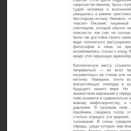
сверхъестественное, была глубо
судеб человека и вселенной
умещалась в рамках христианс
бесспорная истина. Неважно, 
«басен» Писания; лишенный 
скептицизм, который обычно 
опасности, как снег на солнце
была так достойна своего назв
виде логического рассуждения
философии и лишь на врем
возобновились только к концу X
кредо этих верующих единообр
Католическую мессу служил
неправильно — во всех пр
неграмотных» на стенах или на
неточно. Наверное, почти 
впечатляющих эпизодах в хри
будущего нашего мира. Но 
множеством верований и обряд
либо возникли в сравнительно 
живому мифотворчеству, и 
давление. В грозовом небе 
покойники, говорила толпа; 
столько отрицать эти видения,
толкование. В селах справля
обряды, среди которых нам бла
дерева. Короче, никогда теоло