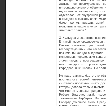
латынь, ее преимущество з
интернационального общения и
недостатком являлось то, что
отделялась от внутренней речи
вынужден выражать свою мысль
было, как мы видели, одной 
включить в число многих прич
языковых планов?
3. Культура и общественные кл
В какой мере средневековая л
Иными словами, до какой с
господствующих? Что касается 
назначений кое-где выдвигала 
монастыри, королевские капел
знали нужды в просвещенных л
или рыцарского происхожде
кафедральных школах. Но если 
Не надо думать, будто это об
противилось всякой интеллек
считалось полезным иметь дос
которой давала только письменн
что многие монархи придавали
Роберт Благочестивый, «ко
знаменитого Герберта. Вильг
Роберту духовное лицо. Сред
книги: Оттон III, которого, 