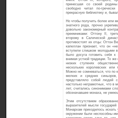
принесшая со своей родины 
свободно читал по-гречески 
прекрасную библиотеку и, бывал
Но чтобы получить более или м
знатного рода, прочно укрепи
довольно закономерный контр
преемниками: Оттону II, трет
второму в Салической династ
противостоят их отцы: Оттон Ве
капеллан признает, что он «н
вступили слишком молодыми в 
было досуга готовить себя к 
внимая устной традиции. То же
низких ступенях общественн
нескольких королевских или
Можно не сомневаться, что по 
мелких и средних синьоров,
представляло собой людей с
настолько неграмотных, что в м
лет, считались синонимами слова
обозначавшее монаха, не умею
Этим отсутствием образованн
выразителей мысли государей 
Монархам приходилось искать у 
окружении были неспособны им
категории своих слуг то, чт