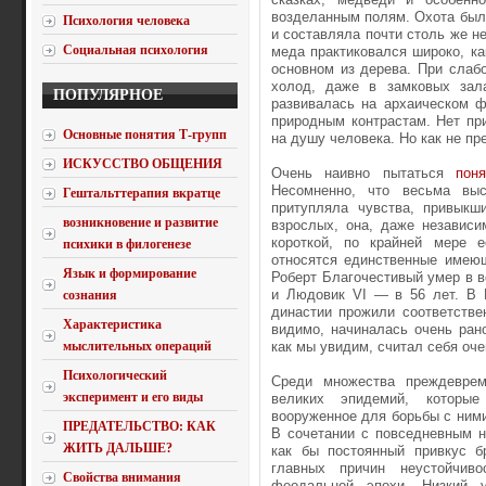
возделанным полям. Охота был
Психология человека
и составляла почти столь же н
Социальная психология
меда практиковался широко, ка
основном из дерева. При слаб
холод, даже в замковых зал
ПОПУЛЯРНОЕ
развивалась на архаическом 
природным контрастам. Нет пр
Основные понятия Т-групп
на душу человека. Но как не пр
ИСКУССТВО ОБЩЕНИЯ
Очень наивно пытаться
пон
Несомненно, что весьма вы
Гештальттерапия вкратце
притупляла чувства, привыкш
возникновение и развитие
взрослых, она, даже независи
короткой, по крайней мере 
психики в филогенезе
относятся единственные имеющ
Язык и формирование
Роберт Благочестивый умер в во
и Людовик VI — в 56 лет. В 
сознания
династии прожили соответствен
Характеристика
видимо, начиналась очень рано
мыслительных операций
как мы увидим, считал себя оч
Психологический
Среди множества преждевре
эксперимент и его виды
великих эпидемий, которые
вооруженное для борьбы с ними
ПРЕДАТЕЛЬСТВО: КАК
В сочетании с повседневным 
ЖИТЬ ДАЛЬШЕ?
как бы постоянный привкус б
главных причин неустойчиво
Свойства внимания
феодальной эпохи. Низкий у