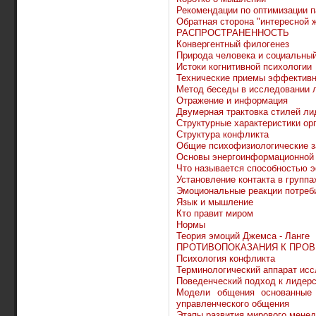
Рекомендации по оптимизации 
Обратная сторона "интересной 
РАСПРОСТРАНЕННОСТЬ
Конвергентный филогенез
Природа человека и социальны
Истоки когнитивной психологии
Технические приемы эффективн
Метод беседы в исследовании 
Отражение и информация
Двумерная трактовка стилей ли
Структурные характеристики ор
Структура конфликта
Общие психофизиологические 
Основы энергоинформационной 
Что называется способностью 
Установление контакта в группа
Эмоциональные реакции потреб
Язык и мышление
Кто правит миром
Нормы
Теория эмоций Джемса - Ланге
ПРОТИВОПОКАЗАНИЯ К ПРОВ
Психология конфликта
Терминологический аппарат ис
Поведенческий подход к лидер
Модели общения основанные
управленческого общения
Этапы развития мирового мене