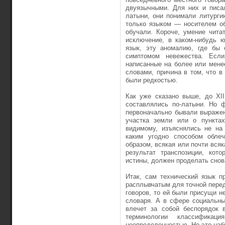
двуязычными. Для них и писал
латыни, они понимали литурги
только языком — носителем об
обучали. Короче, умение чита
исключение, в каком-нибудь 
язык, эту аномалию, где бы 
симптомом невежества. Есл
написанные на более или мене
словами, причина в том, что 
были редкостью.
Как уже сказано выше, до XII
составлялись по-латыни. Но ф
первоначально бывали выражен
участка земли или о пунктах
видимому, изъяснялись не на
каким угодно способом обле
образом, всякая или почти всяк
результат транспозиции, кот
истины, должен проделать снов
Итак, сам технический язык п
расплывчатым для точной перед
говоров, то ей были присущи не
словаря. А в сфере социальны
влечет за собой беспорядок 
терминологии классификац
неопределенностью. Но это наб