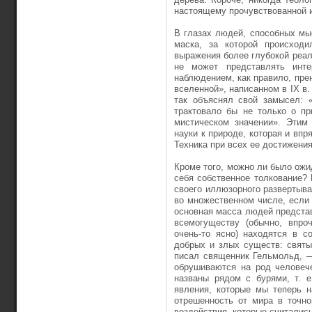
настоящему прочувствованной 
В глазах людей, способных мы
маска, за которой происход
выражения более глубокой реал
не может представлять инте
наблюдением, как правило, пре
вселенной», написанном в IX в
так объяснял свой замысел: «
трактовало бы не только о пр
мистическом значении». Этим
науки к природе, которая и впр
Техника при всех ее достижени
Кроме того, можно ли было ожи
себя собственное толкование?
своего иллюзорного развертыва
во множественном числе, если
основная масса людей представ
всемогуществу (обычно, впро
очень-то ясно) находятся в с
добрых и злых существ: святы
писал священник Гельмольд, —
обрушиваются на род человеч
названы рядом с бурями, т. е
явления, которые мы теперь 
отрешенность от мира в точн
воздействия, которые считалис