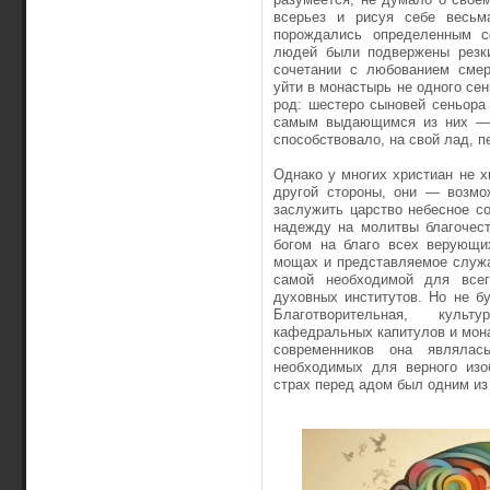
всерьез и рисуя себе весьм
порождались определенным с
людей были подвержены резки
сочетании с любованием смер
уйти в монастырь не одного сен
род: шестеро сыновей сеньора
самым выдающимся из них — Б
способствовало, на свой лад, 
Однако у многих христиан не х
другой стороны, они — возмо
заслужить царство небесное с
надежду на молитвы благочест
богом на благо всех верующих
мощах и представляемое служ
самой необходимой для всег
духовных институтов. Но не б
Благотворительная, культ
кафедральных капитулов и мона
современников она являлас
необходимых для верного изо
страх перед адом был одним из