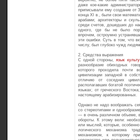
даже кое-какие администратор
приписывали ему создание от 3
конца XI в., были свои математ
арабами; архитекторы и скул
среди счетов, дошедших до на
одного, где бы не было пор
впрочем, остроумно устранявш
эти ошибки. Суть в том, что в
числу, был глубоко чужд людям
2. Средства выражения
С одной стороны,
язык культ
разнообразие обиходных гов
которого проходила почти 
цивилизации западной в собс
отличию от соседних цивили
располагавших богатой поэтиче
языках; от греческого Востока
настоящему арабизированных.
Однако не надо воображать се
со стереотипами и однообразие
— в очень различном объеме, в
обороты. К этому вели: необх
или мыслей, которые, особенно
логического механизма тра
механизмом, к которому при
невежество или полуграмотнос