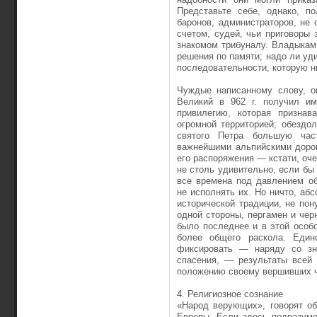
Представьте себе, однако, п
баронов, администраторов, не
счетом, судей, чьи приговоры
знакомом трибуналу. Владыкам
решения по памяти; надо ли уд
последовательности, которую н
Чуждые написанному слову, о
Великий в 962 г. получил им
привилегию, которая признав
огромной территорией; обездол
святого Петра большую час
важнейшими альпийскими дорог
его распоряжения — кстати, оч
не столь удивительно, если бы
все времена под давлением о
не исполнять их. Но ничто, аб
исторической традиции, не по
одной стороны, пергамен и черн
было последнее и в этой особ
более общего раскола. Един
фиксировать — наряду со зн
спасения, — результаты всей 
положению своему вершивших ч
4. Религиозное сознание
«Народ верующих», говорят об
Европы. Если здесь подразуме