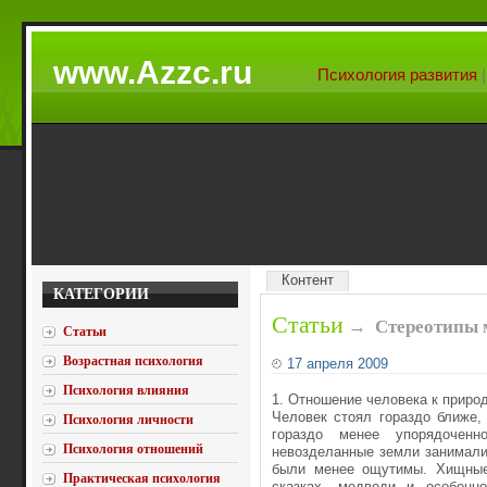
www.Azzc.ru
Психология развития
Контент
КАТЕГОРИИ
Статьи
→
Стереотипы 
Статьи
Возрастная психология
17 апреля 2009
Психология влияния
1. Отношение человека к приро
Человек стоял гораздо ближе,
Психология личности
гораздо менее упорядочен
Психология отношений
невозделанные земли занимали
были менее ощутимы. Хищные
Практическая психология
сказках, медведи и особен