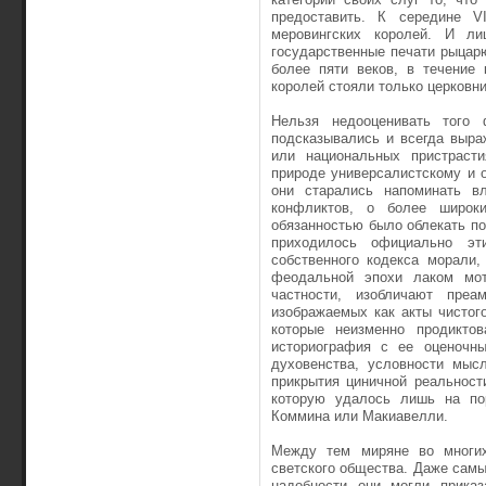
предоставить. К середине VI
меровингских королей. И л
государственные печати рыцар
более пяти веков, в течение
королей стояли только церковни
Нельзя недооценивать того
подсказывались и всегда выра
или национальных пристраст
природе универсалистскому и 
они старались напоминать в
конфликтов, о более широки
обязанностью было облекать п
приходилось официально эт
собственного кодекса морали,
феодальной эпохи лаком мот
частности, изобличают преа
изображаемых как акты чистог
которые неизменно продикто
историография с ее оценочн
духовенства, условности мыс
прикрытия циничной реальност
которую удалось лишь на пор
Коммина или Макиавелли.
Между тем миряне во многих
светского общества. Даже самы
надобности они могли приказ