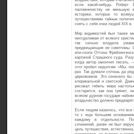
если какой-нибудь Роберт 
паломничеству не меньшую в
историки, которые то возм
путешествиями тайные политич
снять с себя очки людей XIX в.
Мир видимостей был также ми
неотделимая от всякого христи
так сильно владела умам
предвещающие ее симптомы. С
епи-скопа Оттона Фрейзингенс
картиной Страшного суда. Разу
когда автор закончил писать, 
этот пробел недолгим: «Мы, по
раз. Так думали сплошь да ряд
церковников. Это означало бы 
клерикальной и светской. Даже
рисовал гибель мира настоль
состарится, как она грянет, 
всяком дурном государе набож
владычество должно предварят
Если людям казалось, что все 
то с еще большим основанием
каждому в отдельности. По
сочинений, разве не был веру
цель путешествия, естественно
разумеется, не думало о свое