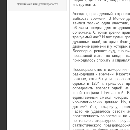
Данный сайт или домен продается
инструмента.
Анекдот, приведенный в хроник
зыбкость времени. В Монсе д
явился только один участник
обычаем предел для ожидания,
соперника. С точки зрения пра
требуемый час? И вот судьи гр
духовных особ, которые благо
движение времени и у которых 
Бесспорно, решает суд, «нона
привыкшей жить, не сводя гла
приходилось спорить и справля
Несовершенство в измерении 
равнодушия к времени. Кажется
важные, хотя бы для правовых
однако в 1284 г. пришлось п
определить возраст одной из 
юной графини Шампанской. В 
единственный смысл которых 
хронологических данных. Но,
датами? Увы, нотариусу, прим
часто не удавалось свести и
протяженность во времени, но
не только литературное преув
статистического правдоподоби
вероятно, не более пяти тыся