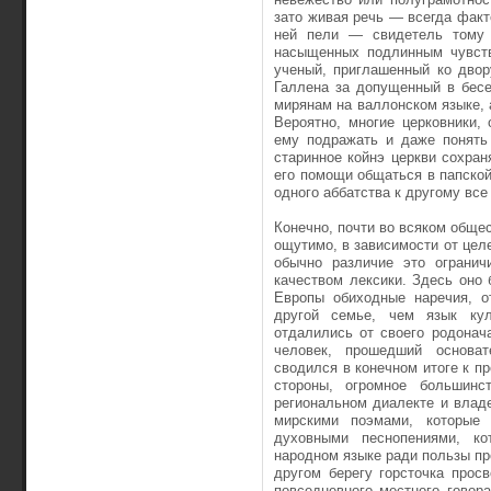
зато живая речь — всегда факт
ней пели — свидетель тому 
насыщенных подлинным чувств
ученый, приглашенный ко двор
Галлена за допущенный в бесе
мирянам на валлонском языке, 
Вероятно, многие церковники,
ему подражать и даже понять
старинное койнэ церкви сохран
его помощи общаться в папской 
одного аббатства к другому все
Конечно, почти во всяком обще
ощутимо, в зависимости от цел
обычно различие это огранич
качеством лексики. Здесь оно
Европы обиходные наречия, о
другой семье, чем язык ку
отдалились от своего родонач
человек, прошедший основат
сводился в конечном итоге к п
стороны, огромное большинс
региональном диалекте и влад
мирскими поэмами, которые 
духовными песнопениями, ко
народном языке ради пользы пр
другом берегу горсточка прос
повседневного местного говор