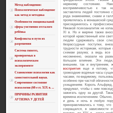
нервному состоянию. На
Метод наблюдения:
восприимчивостью к так н
Психологическое наблюдение
заставляла людей постоянно с
как метод и методика
рода знамениями, снами и галл
проявлялась в монашеской сред
Особенности эмоциональной
присоединялось к профессиона
сферы умственно отсталого
Никакой психоаналитик не копа
ребёнка
XI в. Но и миряне также внос
которой нравственный или све
Конфликты и пути их
людям сдерживать свои слез
разрешения
безрассудные поступки, вн
трудности историкам, которые
Система гипотез,
схемам разума; а ведь все 
проверяемых в
несомненно, оказали на разв
большое влияние. Эти люди
психологическом
внешним, так и внутренним, 
эксперименте
восприятия
еще и потому, чт
Становление психологии как
громоздкие водяные часы суще
часами, по-видимому, пользова
самостоятельной науки.
особенно при частой облачност
Современное состояние
ухищрениям. Король Альфред, 
психологии (60-е гг. XIX в. ...
придумал, чтобы с ним повсюд
зажигать одну за другой. Так
ПРИЧИНЫ РАЗВИТИЯ
времена исключением. Обычно, 
АУТИЗМА У ДЕТЕЙ
и день и ночь в любую пор
приноравливались к тому, что
сокращался, в зависимости о
видимо, до XIV в., когда изо