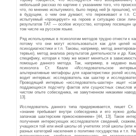
небольшой рассказ по картине с указанием того, что происхо
что, по мнению испытуемого, было перед ней (в прошлом), чт
в будущем, о чем они думают, что переживают и т.п. С
испытуемый «проецирует» на героев и ситуацию свои личн
результатов ТАТ — особое искусство, которому посвящен ц
том числе на русском языке.
Ряд используемых в психологии методов трудно отнести к ка­
потому что они могут использоваться как для целей н
психодиагностики и т.п. Таковы, например, метод анкетирова
тервью), метод анализа результатов деятельности и др. Ка
специфику, которая к тому же может меняться в зависимост
помощью данного метода. Так, например, в недавно выш
психолога Ст. Квале «Исследовательское интерв
альтернативные метафоры для характеристики ролей исслед
водит интервью: исследователь как шахтер и исследовател
Проводящий интервью «исследователь-шахтер» ищет «сам
поддающихся подсчету фактов или сущностных смыслов и
чистом опыте собеседника, не замутненном никакими навод
13].
Исследователь данного типа придерживается, пишет Ст. К
«знание пребывает внутри собеседника и его нужно доб
запачкав шахтерским прикос­новением» [44, 13]. Такое инт
получения интересующих исследователя сведений, скажем,
учащихся той или иной школы об учителях этой школы (или н
разных категорий населения о политике государства и т.п. Н
путеше­ственник, свободно перемещаясь по малоизученно