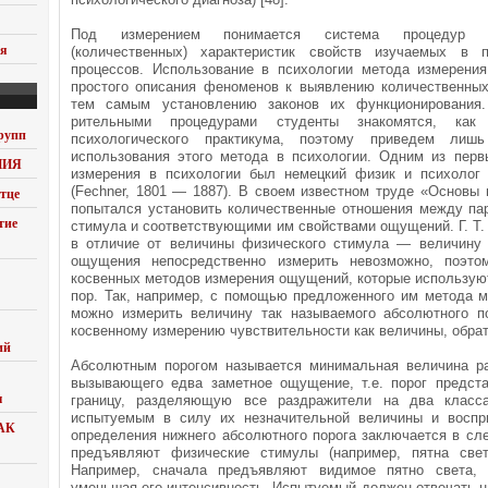
Под измерением понимается система процедур п
ия
(количественных) характеристик свойств изучаемых в п
процессов. Использование в психологии мето­да измерения
простого описания феноме­нов к выявлению количественны
тем самым установлению законов их функционирования
рительными процедурами студенты знакомятся, как
рупп
психологического практикума, поэтому приведем лишь
использования этого метода в психологии. Одним из перв
НИЯ
измерения в психологии был немецкий физик и психолог
(Fechner, 1801 — 1887). В своем известном труде «Основы 
тце
попытался установить количественные отношения между пар
тие
стимула и соответствующими им свойствами ощущений. Г. Т.
в отличие от величины фи­зического стимула — величину
ощущения непосредственно измерить невозможно, поэт
косвенных методов измерения ощущений, которые использую
пор. Так, например, с помощью предложенно­го им метода 
можно измерить величину так называемого абсолютного по
косвенно­му измерению чувствительности как величины, обрат
ий
Абсолютным порогом называется минимальная величина раз
вызывающего едва заметное ощущение, т.е. порог предст
ы
границу, разделяющую все раздражители на два класс
испытуемым в силу их незначительной величины и воспр
АК
определения нижнего абсолютного порога заключается в сл
предъявляют физические стимулы (например, пятна свет
Например, сначала предъявляют видимое пятно света, п
уменьшая его ин­тенсивность. Испытуемый должен отвечать н