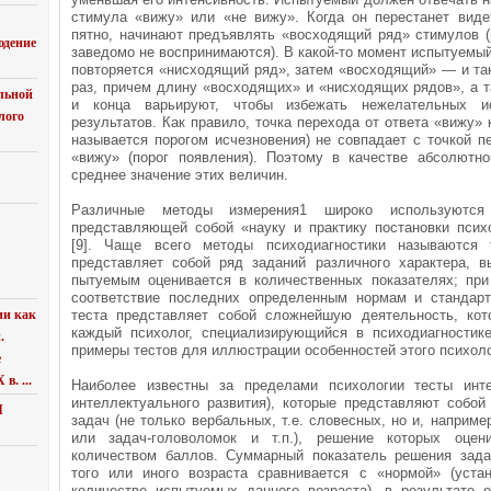
стимула «вижу» или «не вижу». Когда он перестанет вид
пятно, начинают предъявлять «восходящий ряд» стимулов (
юдение
заведомо не воспринимаются). В какой-то момент испытуемый
повторяет­ся «нисходящий ряд», затем «восходящий» — и та
раз, причем длину «восходящих» и «нисходящих ря­дов», а 
льной
и конца варьируют, чтобы избе­жать нежелательных и
лого
результатов. Как пра­вило, точка перехода от ответа «вижу» 
называется порогом исчезновения) не совпадает с точкой пе
«вижу» (порог появления). Поэтому в качестве абсолютно
среднее значение этих величин.
Различные методы измерения1 широко используются в
представляющей собой «науку и практику поста­новки псих
[9]. Чаще всего методы психо­диагностики называются 
представляет со­бой ряд заданий различного характера, в
пытуемым оценивается в количественных показателях; при
соответствие последних определенным нормам и стандарт
ии как
теста представляет собой сложней­шую деятельность, ко
каждый психолог, специализирующийся в психодиагностик
.
примеры тестов для иллюстрации особенностей этого психоло
е
в. ...
Наиболее известны за пределами психологии тесты инте
интеллектуального развития), которые пред­ставляют собо
Я
задач (не только вербаль­ных, т.е. словесных, но и, наприм
или задач-головоломок и т.п.), решение которых оцени
количеством баллов. Суммарный показатель решения за­да
того или иного возраста сравнивается с «нормой» (уст
количестве испытуемых дан­ного возраста), в результате 