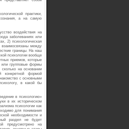
логи­ческой практики,
сознания, а на самую
сст­во воздействия на
 рода заболеваниях или
ах, 2) психологическая
ни взаимо­связаны между
есткие границы. На наш
ской психологии вообще
тных при­емов, которые
я или групповые формы
, сколько на основании
ой конкретной формой
на­комство с основными
психологу, в какой бы
е­дение в психологию»
уки в их историческом
рализма психологии как
обходимо для понимания
еской необходимости и
нный раздел не будет
рой предусмотрено на
тавить основные этапы