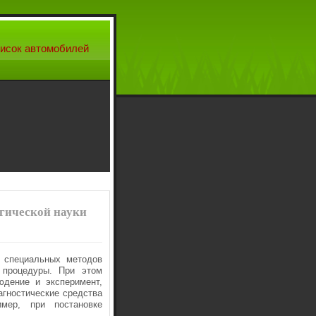
исок автомобилей
огической науки
 спе­циальных методов
е процедуры. При этом
юдение и эксперимент,
агностические средства
­мер, при постановке