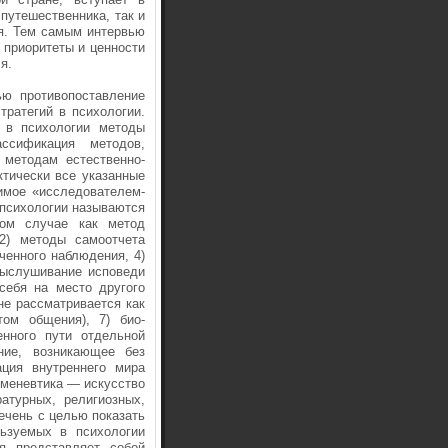
 путешественника, так и
ия. Тем самым интервью
риорите­ты и ценности
я.
ю про­тивопоставление
тратегий в психологии.
 в психологии методы
ссификация методов,
 методам естественно-
ктически все указанные
имое «исследователем-
 психологии на­зываются
ном случае как метод
 2) методы самоотчета
юченного наблюдения, 4)
ыслуши­вание исповеди
 себя на место другого
не рассматривается как
том общения), 7) био­
енного пути отдельной
ание, возникающее без
ация внутреннего мира
ерменевтика — искусство
атурных, религиозных,
речень с целью показать
льзуемых в психологии
я представляет собой