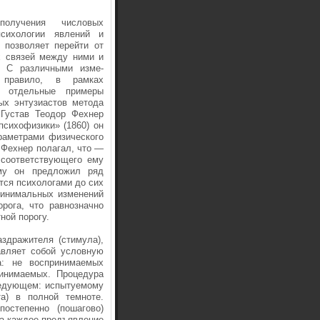
олучения чис­ловых
си­хологии явлений и
 позволяет перейти от
х связей между ними и
. С различными изме­
 правило, в рам­ках
 отдель­ные примеры
ых энтузиастов метода
 Густав Теодор Фехнер
психофизики» (1860) он
а­метрами физического
 Фехнер полагал, что —
 соответствующего ему
ому он предложил ряд
тся психологами до сих
минимальных изменений
рога, что равнозначно
ной порогу.
­дражителя (стимула),
авляет собой условную
а: не воспринимаемых
инимаемых. Процедура
едую­щем: испытуемому
а) в полной темноте.
остепенно (пошагово)
а каждое предъявле­ние