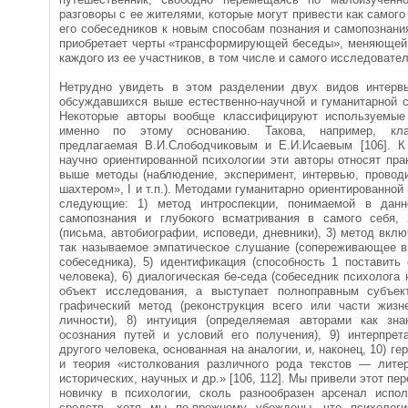
разговоры с ее жителями, которые могут привести как самого
его собеседников к новым спо­собам познания и самопознан
приобретает черты «трансформирующей беседы», меняющей п
каждого из ее участников, в том числе и самого исследовател
Нетрудно увидеть в этом разделении двух видов интервь
обсуждавшихся выше естественно-научной и гуманитарной с
Некоторые авторы вообще классифицируют используемые
именно по этому основанию. Такова, например, кла
предлагаемая В.И.Слободчиковым и Е.И.Исаевым [106]. К
научно ориентированной психологии эти авторы относят пра
выше методы (наблюдение, эксперимент, интервью, провод
шахтером», I и т.п.). Методами гуманитарно ориентированной
следующие: 1) метод интроспекции, понимаемой в дан­
самопознания и глубокого всматривания в самого себя,
(письма, автобиографии, ис­поведи, дневники), 3) метод вкл
так называемое эмпатическое слушание (сопереживающее в
собеседника), 5) идентификация (способность 1 поставить
человека), 6) диалогическая бе-седа (собеседник психолога 
объект иссле­дования, а выступает полноправным субъек
графический метод (реконструкция всего или части жизн
личности), 8) интуиция (определяемая авторами как зн
осознания путей и условий его полу­чения), 9) интерпрет
другого человека, ос­нованная на аналогии, и, наконец, 10) г
и теория «истолкования различного рода текстов — литер
исторических, научных и др.» [106, 112]. Мы приве­ли этот пе
новичку в психологии, сколь разнообразен арсенал испо
средств, хотя мы по-прежнему убеждены, что психологи