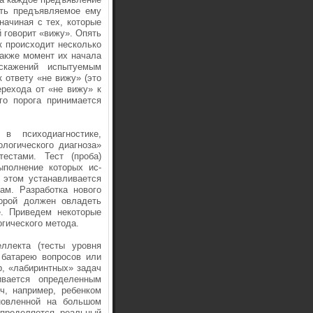
еть предъявляемое ему
начиная с тех, которые
 говорит «вижу». Опять
к происходит несколько
также момент их начала
скажений испытуемым
к ответу «не вижу» (это
ре­хода от «не вижу» к
го порога принимается
 психо­диагностике,
ологического диагноза»
тестами. Тест (проба)
ыполнение которых ис­
 этом устанавливается
ам. Разработка нового
торой должен овладеть
е. Приведем некоторые
ги­ческого метода.
л­лекта (тесты уровня
й батарею вопросов или
ер, «лабиринтных» задач
вается опреде­ленным
ч, например, ребенком
ановленной на большом
определяется реальный