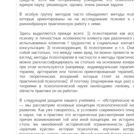
единую науку, решающую, однако, очень разные задачи.
В особую группу методов часто объединяют методы психо
которые ориентированы не на исследование пси­хики и 
разнообразную практическую рабо­ту с ними.
Здесь выделяются прежде всего: 1) психотерапия как иску
психику и личностные особенности клиента при различного
испытываемых клиентом I трудностях в социальных контакт
консуль­тация, 3) психокоррекция, 4) психотренинг и т.п. О
собой настолько, что между ними вряд ли можно провести ж
взгляд, методы психотерапии в частности и методы практиче
можно расклассифицировать не столько на основании конкре
при этом используются (например, индивидуальная терапи
терапии, арттерапия или телес­но ориентированная терапия)
тех теорети­ческих воззрений, которые стоят за люб
практической психологии2. И поэтому (подчеркнем еще раз) з
теориями в психологической науке необхо­димо любому, 
области практики он ни ра­ботал.
В следующем разделе нашего учебника — «Историческое вв
— мы рассмотрим основные концепции пси­хологической на
развитии. Как уже говори­лось, в условиях современного плю
в на­уке, так и практике это историческое рассмотрение не
причин возникновения той или иной концепции, ее историч
столь же неизбежной истори­ческой ограниченности. Да
«кратким кур­сом» истории психологии, изучение кото
последующих этапах обучения. Нашей задачей будет предс