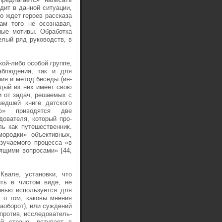
дит в данной ситуации,
о ждет героев рассказа
ам того не осознавая,
ые мо­тивы. Обработка
елый ряд руководств, в
кой-либо особой группе,
аблюдения, так и для
ния и метод беседы (ин­
ждый из них имеет свою
и от задач, решаемых с
едшей книге датского
ью» приводятся две
ователя, который про­
ь как путешественник.
ородки» объективных,
зучаемого процесса «в
ящими вопросами» [44,
ва­ле, установки, что
ыть в чистом виде, не
ервью используется для
 о том, каковы мнения
аоборот), или суждений
апротив, исследователь-
й стране, всту­пает в