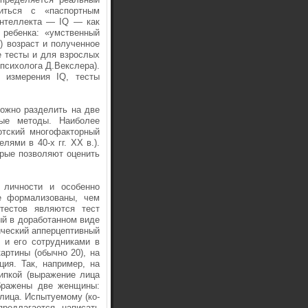
иться с «паспортным
нтел­лекта — IQ — как
я ребенка: «умственный
) возраст и полученное
 тесты и для взрослых
психолога Д.Векслера).
 измерения IQ, тесты
ож­но разделить на две
ые методы. Наиболее
отский многофакторный
ями в 40-х гг. XX в.).
орые позволяют оценить
лич­ности и особенно
ее формализованы, чем
тестов являются тест
ый в доработанном виде
иче­ский апперцептивный
м и его сотрудниками в
артины (обычно 20), на
ция. Так, например, на
ипкой (выражение лица
ображены две женщины:
лица. Испытуемому (ко­
редлага­ется написать