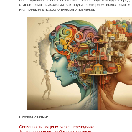
становления психологии как науки, критерием выделения к
них предмета психологиче­ского познания.
Схожие статьи:
Особенности общения через переводчика
Толкование сновидений в психоанализе