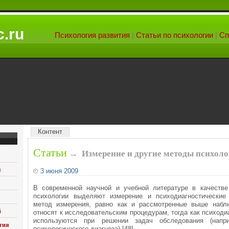
.ru
Психология развития
|
Статьи по психологии
|
Сп
Контент
Статьи
→
Измерение и другие методы психол
я
3 июня 2009
В современной научной и учебной литературе в качестве
психологии выделяют измерение и психодиа­гностически
метод измерения, равно как и рассмотренные выше набл
й
относят к ис­следовательским процедурам, тогда как психоди
используются при решении задач обследования (напри
гия
психологического диагноза) [48].