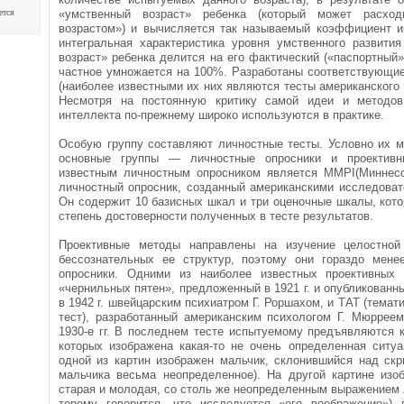
ется
«умственный возраст» ребенка (который может расход
возрастом») и вычисляется так называемый коэффициент и
интегральная характеристика уровня умствен­ного развити
возраст» ребенка делится на его фактический («паспортный»
частное умножается на 100%. Разработаны соответствующие
(наиболее известными их них являются тесты американ­ского 
Несмотря на постоянную критику самой идеи и методов
интеллекта по-преж­нему широко используются в практике.
Особую группу составляют личностные тесты. Условно их м
основные группы — личностные опросники и проективн
известным личностным опросни­ком является MMPI(Миннес
личностный опросник, созданный американскими исследовател
Он содержит 10 базисных шкал и три оценочные шкалы, кот
степень достоверности полученных в тесте результатов.
Проективные методы направлены на изучение целостной 
бессознательных ее структур, поэтому они го­раздо мен
опросники. Одними из наиболее известных проективных 
«чернильных пятен», предложенный в 1921 г. и опубликованн
в 1942 г. швейцарским психиатром Г. Роршахом, и ТАТ (темат
тест), разработанный американским пси­хологом Г. Мюррее
1930-е гг. В последнем тесте испытуемому предъявляются к
кото­рых изображена какая-то не очень определенная ситуа
одной из картин изображен мальчик, склонившийся над скр
мальчика весьма неопределенное). На другой картине из
старая и молодая, со столь же неопределенным выражением 
торому говорится, что исследуется «его воображение») п