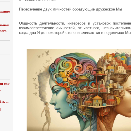
Пересечение двух личностей образующие дружеское Мы
юдение
Общность деятельности, интересов и установок постепен
льной
взаимопересечение личностей, от частного, незначительно
лого
когда два Я до некоторой степени сливаются в неделимое Мы
ии как
.
е
в. ...
Я