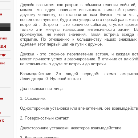
Дружба возникает как разрыв в обычном течении событий, 
момент мы вдруг начинаем испытывать сильный прилив 
ия
другому человеку, он становится нам близок. Если мы 
появляется чувство, будто мы увидели его первый раз в жизн
встречей . Встреча - это конечное событие, сгусток врем
только эти минуты наивысшей интенсивности жизни. В
промежутке, не имеет значения. Такая встреча всегда 
рупп
открытие. По отношению к большинству наших знакомых
сделаем этот первый шаг на пути к дружбе.
НИЯ
Дружба - это сложное переплетение встреч, и каждая вст
тце
может принести успех и разочарование. В отличие от влюб
тие
не вспоминать о друге от встречи до встречи.
Взаимодействие 2-х людей передаёт схема американ
Левинджера. 0. Нулевой контакт.
Два несвязанных лица.
ий
1. Осознание.
Односторонние установки или впечатления, без взаимодейств
ы
2. Поверхностный контакт.
АК
Двухсторонние установки, некоторое взаимодействие.
3. Взаимоотношения.