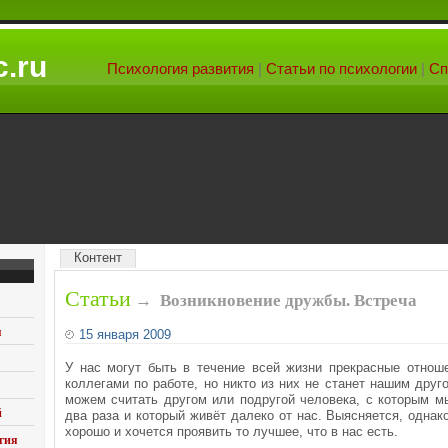
.ru
Психология развития
|
Статьи по психологии
|
Сп
Контент
Статьи
→
Возникновение дружбы. Встреча
я
15 января 2009
У нас могут быть в течение всей жизни прекрасные отнош
коллегами по работе, но никто из них не станет нашим друг
можем считать другом или подругой человека, с которым м
й
два раза и который живёт далеко от нас. Выясняется, однако
хорошо и хочется проявить то лучшее, что в нас есть.
гия