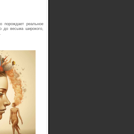
но порождает реальное
го до весьма широкого,
.