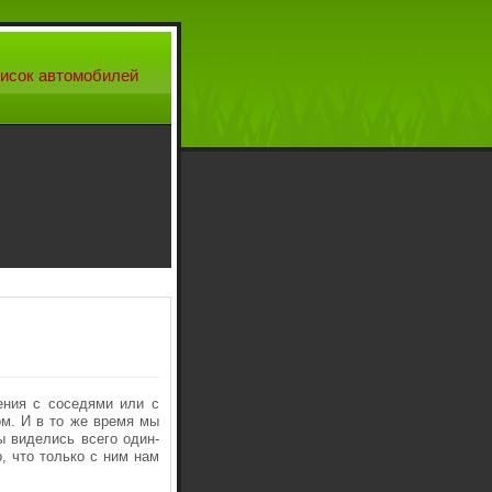
исок автомобилей
ения с соседями или с
ом. И в то же время мы
ы виделись всего один-
, что только с ним нам