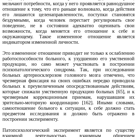
мельчают потребности, когда у него проявляется равнодушное
отношение к тому, что его раньше волновало, когда действия
его лишаются целенаправленности, поступки становятся
бездумными, когда человек перестает регулировать свое
поведение, не в состоянии адекватно оценивать свои
возможности, когда меняется его отношение к себе и
окружающему. Такое измененное отношение является
индикатором измененной личности.
Это измененное отношение приводит не только к ослаблению
работоспособности больного, к ухудшению его умственной
продукции, но само может участвовать в построении
психопатологического синдрома. Так, при исследовании
больных артериосклерозом головного мозга отмечено, что
чрезмерная фиксация на своих ошибках нередко приводила
больных к преувеличенным опосредствованным действиям,
которые снижали умственную продукцию больных [65], и к
чрезмерным коррекционным приемам, нарушавшим их
зрительно-моторную координацию [162]. Иными словами,
самоотношение больного к ситуации, к себе должно стать
предметом исследования и должно быть отражено в
построении эксперименту.
Патопсихологический эксперимент является по существу
взаимной деятельностью, взаимным общением