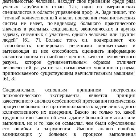
деятельностью человека, находит свое признание среди ряда
ученых зарубежных стран. Так, один из американских
специалистов в области управления проф. А. Заде пишет, что
"точный количественный анализ поведения гуманистических
систем не имеет, по-видимому, большого практического
значения в реальных социальных, экономических и других
задачах, связанных с участием, одного человека или группы
людей" [61, 7]. Больше того, он. подчеркивает, что
"способность оперировать нечеткими множествами и
вытекающая из нее способность оценивать информацию
являются одним из наиболее ценных качеств человеческого
разума, которое фундаментальным образом отличает
человеческий разум от так называемого машинного разума,
приписываемого существующим вычислительным машинам"
[61, 8].
Следовательно, основным принципом построения
психологического эксперимента является принцип
качественного анализа особенностей протекания психических
процессов больного в противоположность задаче лишь одного
количественного их измерения. Важно не только то, какой
трудности или какого объема задание больной осмыслил или
выполнил, но и то, как он осмыслял, чем были обусловлены
его ошибки и затруднения. Именно анализ ошибок,
возникающих у больных в процессе выполнения