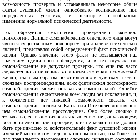
возможность проверять и устанавливать некоторые общие
факты душевной жизни, однообразно возникающие при
определенных условиях, и некоторые своеобразные
изменения нормальной психической деятельности.
Так образуется фактически проверенный материал
психологии. Данные самонаблюдения отдельного лица могут
явиться существенным подспорьем при анализе психических
явлений, представляя собой определенный факт психической
жизни. Однако значение этого факта не возвышается над
значением единичного наблюдения, и в тех случаях, где
самонаблюдение не допускает проверки, что еще так часто
случается по отношению ко многим сторонам психической
жизни, главным образом по отношению к чувствам и очень
сложным воспроизведениям, даже фактическая достоверность
самонаблюдения может оставаться сомнительной. Ошибки
самонаблюдения свойственны всем людям без исключения, и,
к сожалению, нет никакой возможности сказать, что
самонаблюдение, положим. Канта или Гете более достоверно,
чем самонаблюдение простолюдина. Оно более сложно и
только, но, если оно относится к явлению, не допускающему
воспроизведения или проверки, оно не может и не должно
быть принимаемо за действительный факт душевной жизни,
имевший место в том виде, как он нам описан, тем более что
для правильного изображения сложных душевных состояний