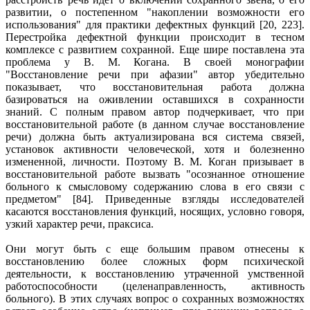
развитии, о постепенном "накоплении возможности его
использования" для практики дефектных функций [20, 223].
Перестройка дефектной функции происходит в тесном
комплексе с развитием сохранной. Еще шире поставлена эта
проблема у В. М. Когана. В своей монографии
"Восстановление речи при афазии" автор убедительно
показывает, что восстановительная работа должна
базироваться на оживлении оставшихся в сохранности
знаний. С полным правом автор подчеркивает, что при
восстановительной работе (в данном случае восстановление
речи) должна быть актуализирована вся система связей,
установок активности человеческой, хотя и болезненно
измененной, личности. Поэтому В. М. Коган призывает в
восстановительной работе вызвать "осознанное отношение
больного к смысловому содержанию слова в его связи с
предметом" [84]. Приведенные взгляды исследователей
касаются восстановления функций, носящих, условно говоря,
узкий характер речи, праксиса.
Они могут быть с еще большим правом отнесены к
восстановлению более сложных форм психической
деятельности, к восстановлению утраченной умственной
работоспособности (целенаправленность, активность
больного). В этих случаях вопрос о сохранных возможностях