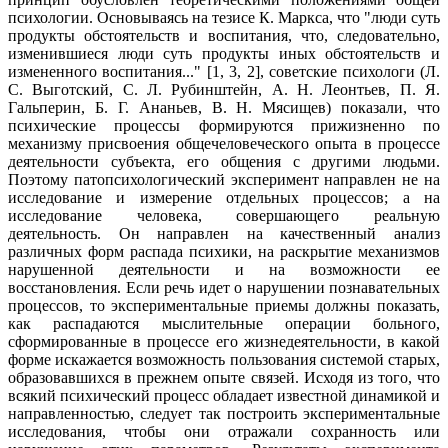
психологии. Основываясь на тезисе К. Маркса, что "люди суть
продукты обстоятельств и воспитания, что, следовательно,
изменившиеся люди суть продукты иных обстоятельств и
измененного воспитания..." [1, 3, 2], советские психологи (Л.
С. Выготский, С. Л. Рубинштейн, А. Н. Леонтьев, П. Я.
Гальперин, Б. Г. Ананьев, В. Н. Мясищев) показали, что
психические процессы формируются прижизненно по
механизму присвоения общечеловеческого опыта в процессе
деятельности субъекта, его общения с другими людьми.
Поэтому патопсихологический эксперимент направлен не на
исследование и измерение отдельных процессов; а на
исследование человека, совершающего реальную
деятельность. Он направлен на качественный анализ
различных форм распада психики, на раскрытие механизмов
нарушенной деятельности и на возможности ее
восстановления. Если речь идет о нарушении познавательных
процессов, то экспериментальные приемы должны показать,
как распадаются мыслительные операции больного,
сформированные в процессе его жизнедеятельности, в какой
форме искажается возможность пользования системой старых,
образовавшихся в прежнем опыте связей. Исходя из того, что
всякий психический процесс обладает известной динамикой и
направленностью, следует так построить экспериментальные
исследования, чтобы они отражали сохранность или