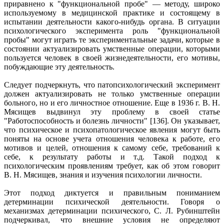
приравнено к "функциональной пробе" — методу, широко
используемому в медицинской практике и состоящему в
испытании деятельности какого-нибудь органа. В ситуации
психологического эксперимента роль "функциональной
пробы" могут играть те экспериментальные задачи, которые в
состоянии актуализировать умственные операции, которыми
пользуется человек в своей жизнедеятельности, его мотивы,
побуждающие эту деятельность.
Следует подчеркнуть, что патопсихологический эксперимент
должен актуализировать не только умственные операции
больного, но и его личностное отношение. Еще в 1936 г. В. Н.
Мясищев выдвинул эту проблему в своей статье
"Работоспособность и болезнь личности" [136]. Он указывает,
что психическое и психопатологическое явления могут быть
поняты на основе учета отношения человека к работе, его
мотивов и целей, отношения к самому себе, требований к
себе, к результату работы и т.д. Такой подход к
психологическим проявлениям требует, как об этом говорит
В. Н. Мясищев, знания и изучения психологии личности.
Этот подход диктуется и правильным пониманием
детерминации психической деятельности. Говоря о
механизмах детерминации психического, С. Л. Рубинштейн
подчеркивал, что внешние условия не определяют