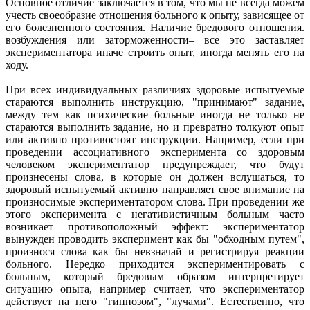
Основное отличие заключается в том, что мы не всегда можем
учесть своеобразие отношения больного к опыту, зависящее от
его болезненного состояния. Наличие бредового отношения.
возбуждения или заторможенности– все это заставляет
экспериментатора иначе строить опыт, иногда менять его на
ходу.
При всех индивидуальных различиях здоровые испытуемые
стараются выполнить инструкцию, "принимают" задание,
между тем как психические больные иногда не только не
стараются выполнить задание, но и превратно толкуют опыт
или активно противостоят инструкции. Например, если при
проведении ассоциативного эксперимента со здоровым
человеком экспериментатор предупреждает, что будут
произнесены слова, в которые он должен вслушаться, то
здоровый испытуемый активно направляет свое внимание на
произносимые экспериментатором слова. При проведении же
этого эксперимента с негативистичным больным часто
возникает противоположный эффект: экспериментатор
вынужден проводить эксперимент как бы "обходным путем",
произнося слова как бы невзначай и регистрируя реакции
больного. Нередко приходится экспериментировать с
больным, который бредовым образом интерпретирует
ситуацию опыта, например считает, что экспериментатор
действует на него "гипнозом", "лучами". Естественно, что