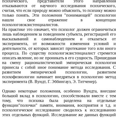
психического, представители этого направления
отказываются от научного исследования психического,
считая, что если природу можно объяснить, то психику можно
только понять. Эти положения "понимающей" психологии
нашли свое отражение в концепции
психологовэкзистенциалистов.
На практике это означает, что психолог должен ограничиться
лишь наблюдением за поведением субъекта, регистрацией его
высказываний и самонаблюдением и отказаться от
эксперимента, от возможности изменения условий и
деятельности, от которых зависит протекание того или иного
процесса. По существу психологэкзистенциалист стремится
описать явление, но не проникать в его сущность. Пришедшая
на смену рационалистической эмпирическая психология
принесла с собой иное понимание метода исследования. С
развитием эмпирической психологии, развитием
психофизиологии начинает внедряться в психологию метод
эксперимента (В. Вундт, Г. Эббингауз, Э. Титченер).
Однако некоторые положения, особенно Вундта, внесшие
большой вклад в психологию, способствовали вместе с тем
тому, что психика была разделена на отдельные
функции"полочки" памяти, внимания, восприятия и т.д. и
психологическое исследование сводилось к исследованию
этих отдельных функций. Исследование же данных функций