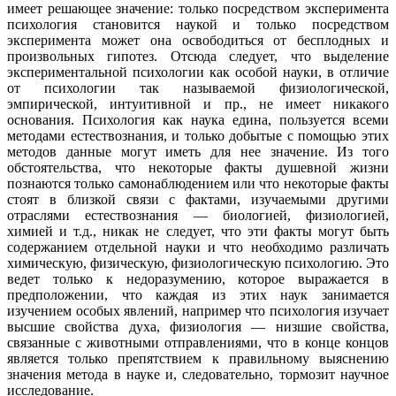
имеет решающее значение: только посредством эксперимента
психология становится наукой и только посредством
эксперимента может она освободиться от бесплодных и
произвольных гипотез. Отсюда следует, что выделение
экспериментальной психологии как особой науки, в отличие
от психологии так называемой физиологической,
эмпирической, интуитивной и пр., не имеет никакого
основания. Психология как наука едина, пользуется всеми
методами естествознания, и только добытые с помощью этих
методов данные могут иметь для нее значение. Из того
обстоятельства, что некоторые факты душевной жизни
познаются только самонаблюдением или что некоторые факты
стоят в близкой связи с фактами, изучаемыми другими
отраслями естествознания — биологией, физиологией,
химией и т.д., никак не следует, что эти факты могут быть
содержанием отдельной науки и что необходимо различать
химическую, физическую, физиологическую психологию. Это
ведет только к недоразумению, которое выражается в
предположении, что каждая из этих наук занимается
изучением особых явлений, например что психология изучает
высшие свойства духа, физиология — низшие свойства,
связанные с животными отправлениями, что в конце концов
является только препятствием к правильному выяснению
значения метода в науке и, следовательно, тормозит научное
исследование.