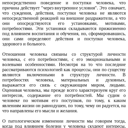
непосредственно поведение и поступки человека, что
причина действует "через внутренние условия". Это означает,
что суждения, действия, поступки человека не являются
непосредственной реакцией на внешние раздражители, а что
они опосредствуются его установками, мотивами,
потребностями. Эти установки складываются прижизненно
под влиянием воспитания и обучения, но, сформировавшись,
они сами определяют действия и поступки человека,
здорового и больного.
Отношения человека связаны со структурой личности
человека, с его потребностями, с его эмоциональными и
волевыми особенностями. Несмотря на то что последние
рассматриваются психологией как процессы, они по существу
являются включенными в структуру личности. В
потребностях человека, материальных и духовных,
выражается его связь с окружающим миром, людьми.
Оценивая человека, мы прежде всего характеризуем круг его
интересов, содержание его потребностей. Мы судим о
человеке по мотивам его поступков, по тому, к каким
явлениям жизни он равнодушен, по тому, чему он радуется, на
что направлены его мысли и желания.
О патологическом изменении личности мы говорим тогда,
когда под влиянием болезни у человека скудеют интересы,