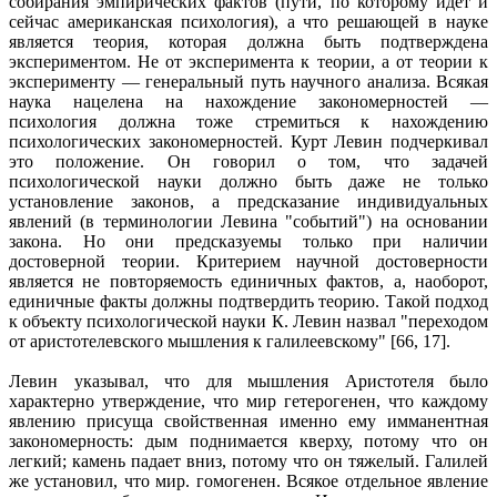
собирания эмпирических фактов (пути, по которому идет и
сейчас американская психология), а что решающей в науке
является теория, которая должна быть подтверждена
экспериментом. Не от эксперимента к теории, а от теории к
эксперименту — генеральный путь научного анализа. Всякая
наука нацелена на нахождение закономерностей —
психология должна тоже стремиться к нахождению
психологических закономерностей. Курт Левин подчеркивал
это положение. Он говорил о том, что задачей
психологической науки должно быть даже не только
установление законов, а предсказание индивидуальных
явлений (в терминологии Левина "событий") на основании
закона. Но они предсказуемы только при наличии
достоверной теории. Критерием научной достоверности
является не повторяемость единичных фактов, а, наоборот,
единичные факты должны подтвердить теорию. Такой подход
к объекту психологической науки К. Левин назвал "переходом
от аристотелевского мышления к галилеевскому" [66, 17].
Левин указывал, что для мышления Аристотеля было
характерно утверждение, что мир гетерогенен, что каждому
явлению присуща свойственная именно ему имманентная
закономерность: дым поднимается кверху, потому что он
легкий; камень падает вниз, потому что он тяжелый. Галилей
же установил, что мир. гомогенен. Всякое отдельное явление