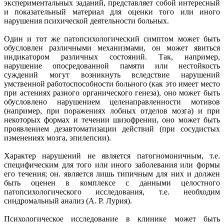
экспериментальных заданий, представляет собой интересный
и показательный материал для оценки того или иного
нарушения психической деятельности больных.
Один и тот же патопсихологический симптом может быть
обусловлен различными механизмами, он может явиться
индикатором различных состояний. Так, например,
нарушение опосредованной памяти или нестойкость
суждений могут возникнуть вследствие нарушений
умственной работоспособности больного (как это имеет место
при астениях разного органического генеза), оно может быть
обусловлено нарушением целенаправленности мотивов
(например, при поражениях лобных отделов мозга) и при
некоторых формах и течении шизофрении, оно может быть
проявлением дезавтоматизации действий (при сосудистых
изменениях мозга, эпилепсии).
Характер нарушений не является патогномоничным, т.е.
специфическим для того или иного заболевания или формы
его течения; он. является лишь типичным для них и должен
быть оценен в комплексе с данными целостного
патопсихологического исследования, т.е. необходим
синдромальный анализ (А. Р. Лурия).
Психологическое исследование в клинике может быть