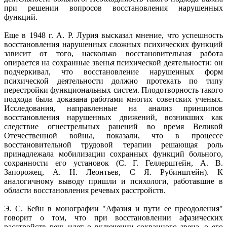
при решении вопросов восстановления нарушенных
функций.
Еще в 1948 г. А. Р. Лурия высказал мнение, что успешность
восстановления нарушенных сложных психических функций
зависит от того, насколько восстановительная работа
опирается на сохранные звенья психической деятельности: он
подчеркивал, что восстановление нарушенных форм
психической деятельности должно протекать по типу
перестройки функциональных систем. Плодотворность такого
подхода была доказана работами многих советских ученых.
Исследования, направленные на анализ принципов
восстановления нарушенных движений, возникших как
следствие огнестрельных ранений во время Великой
Отечественной войны, показали, что в процессе
восстановительной трудовой терапии решающая роль
принадлежала мобилизации сохранных функций больного,
сохранности его установок (С. Г. Геллерштейн, А. В.
Запорожец, А. Н. Леонтьев, С Я. Рубинштейн). К
аналогичному выводу пришли и психологи, работавшие в
области восстановления речевых расстройств.
Э. С. Бейн в монографии "Афазия и пути ее преодоления"
говорит о том, что при восстановлении афазических
расстройств речь идет о включении сохранного звена, о его