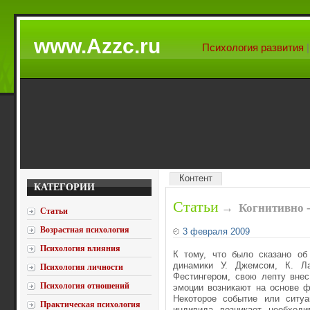
www.Azzc.ru
Психология развития
Контент
КАТЕГОРИИ
Статьи
→
Когнитивно 
Статьи
Возрастная психология
3 февраля 2009
Психология влияния
К тому, что было сказано об
динамики У. Джемсом, К. Л
Психология личности
Фестингером, свою лепту внес
Психология отношений
эмоции возникают на основе ф
Некоторое событие или ситуа
Практическая психология
индивида возникает необходи