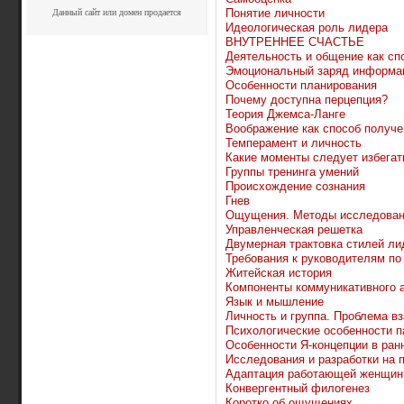
Понятие личности
Данный сайт или домен продается
Идеологическая роль лидера
ВНУТРЕННЕЕ СЧАСТЬЕ
Деятельность и общение как сп
Эмоциональный заряд информа
Особенности планирования
Почему доступна перцепция?
Теория Джемса-Ланге
Воображение как способ получе
Темперамент и личность
Какие моменты следует избегат
Группы тренинга умений
Происхождение сознания
Гнев
Ощущения. Методы исследова
Управленческая решетка
Двумерная трактовка стилей ли
Требования к руководителям п
Житейская история
Компоненты коммуникативного 
Язык и мышление
Личность и группа. Проблема в
Психологические особенности п
Особенности Я-концепции в ран
Исследования и разработки на 
Адаптация работающей женщи
Конвергентный филогенез
Коротко об ощущениях