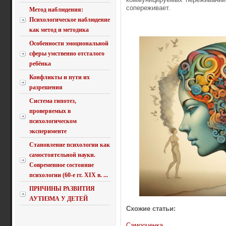
сопереживает.
Метод наблюдения:
Психологическое наблюдение
как метод и методика
Особенности эмоциональной
сферы умственно отсталого
ребёнка
Конфликты и пути их
разрешения
Система гипотез,
проверяемых в
психологическом
эксперименте
Становление психологии как
самостоятельной науки.
Современное состояние
психологии (60-е гг. XIX в. ...
ПРИЧИНЫ РАЗВИТИЯ
АУТИЗМА У ДЕТЕЙ
Схожие статьи:
Самооценка