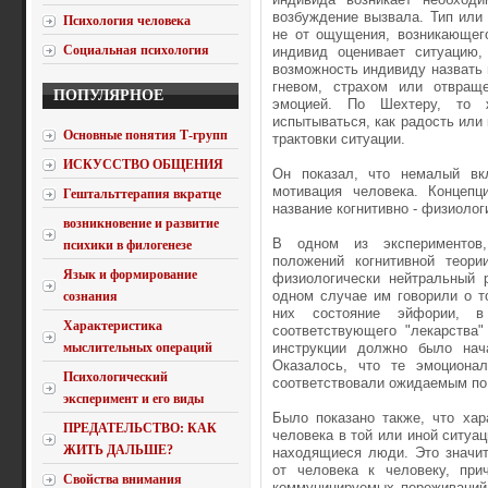
возбуждение вызвала. Тип или
Психология человека
не от ощущения, возникающего
Социальная психология
индивид оценивает ситуацию,
возможность индивиду назвать
гневом, страхом или отвращ
ПОПУЛЯРНОЕ
эмоцией. По Шехтеру, то 
испытываться, как радость или 
Основные понятия Т-групп
трактовки ситуации.
ИСКУССТВО ОБЩЕНИЯ
Он показал, что немалый вк
мотивация человека. Концепц
Гештальттерапия вкратце
название когнитивно - физиолог
возникновение и развитие
В одном из экспериментов,
психики в филогенезе
положений когнитивной теори
Язык и формирование
физиологически нейтральный 
одном случае им говорили о т
сознания
них состояние эйфории, в
Характеристика
соответствующего "лекарства
мыслительных операций
инструкции должно было нач
Оказалось, что те эмоционал
Психологический
соответствовали ожидаемым по 
эксперимент и его виды
Было показано также, что хар
ПРЕДАТЕЛЬСТВО: КАК
человека в той или иной ситуац
ЖИТЬ ДАЛЬШЕ?
находящиеся люди. Это значит
от человека к человеку, при
Свойства внимания
коммуницируемых переживаний 