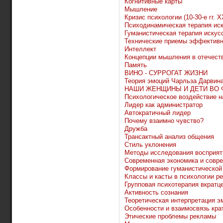
Когнитивные карты
Мышление
Кризис психологии (10-30-е гг. X
Психодинамическая терапия иск
Гуманистическая терапия искусс
Технические приемы эффективн
Интеллект
Концепции мышления в отечеств
Память
ВИНО - СУРРОГАТ ЖИЗНИ
Теория эмоций Чарльза Дарвин
НАШИ ЖЕНЩИНЫ И ДЕТИ ВО 
Психологическое воздействие н
Лидер как администратор
Автократичный лидер
Почему взаимно чувство?
Дружба
Трансактный анализ общения
Стиль уклонения
Методы исследования восприят
Современная экономика и совр
Формирование гуманистической
Классы и касты в психологии р
Групповая психотерапия вкратц
Активность сознания
Теоретическая интерпретация э
Особенности и взаимосвязь кра
Этические проблемы рекламы