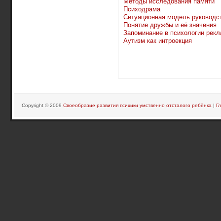
Методы исследования памяти
Психодрама
Ситуационная модель руководс
Понятие дружбы и её значения
Запоминание в психологии рек
Аутизм как интроекция
Copyright © 2009
Своеобразие развития психики умственно отсталого ребёнка
|
Г