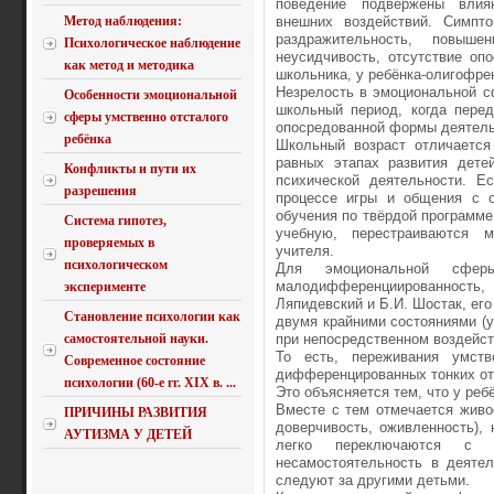
поведение подвержены влия
Метод наблюдения:
внешних воздействий. Симпт
раздражительность, повышен
Психологическое наблюдение
неусидчивость, отсутствие оп
как метод и методика
школьника, у ребёнка-олигофре
Незрелость в эмоциональной с
Особенности эмоциональной
школьный период, когда пере
сферы умственно отсталого
опосредованной формы деятель
ребёнка
Школьный возраст отличается
равных этапах развития дете
Конфликты и пути их
психической деятельности. Е
разрешения
процессе игры и общения с 
обучения по твёрдой программе
Система гипотез,
учебную, перестраиваются 
проверяемых в
учителя.
психологическом
Для эмоциональной сферы
малодифференциированност
эксперименте
Ляпидевский и Б.И. Шостак, его
Становление психологии как
двумя крайними состояниями (у
самостоятельной науки.
при непосредственном воздейств
То есть, переживания умст
Современное состояние
дифференцированных тонких от
психологии (60-е гг. XIX в. ...
Это объясняется тем, что у реб
Вместе с тем отмечается живо
ПРИЧИНЫ РАЗВИТИЯ
доверчивость, оживленность),
АУТИЗМА У ДЕТЕЙ
легко переключаются с 
несамостоятельность в деятел
следуют за другими детьми.