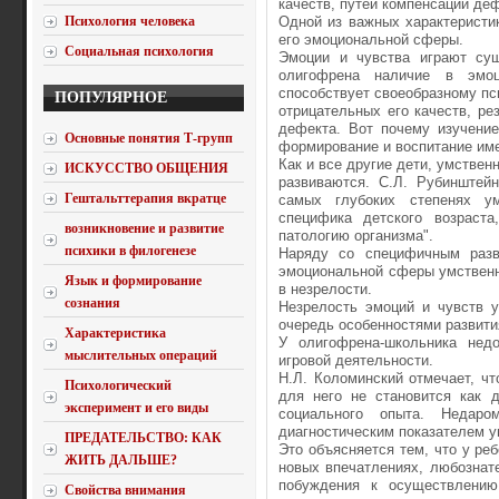
качеств, путей компенсации деф
Психология человека
Одной из важных характеристи
его эмоциональной сферы.
Социальная психология
Эмоции и чувства играют сущ
олигофрена наличие в эмоц
способствует своеобразному п
ПОПУЛЯРНОЕ
отрицательных его качеств, р
дефекта. Вот почему изучение
Основные понятия Т-групп
формирование и воспитание име
Как и все другие дети, умствен
ИСКУССТВО ОБЩЕНИЯ
развиваются. С.Л. Рубинштейн
Гештальттерапия вкратце
самых глубоких степенях ум
специфика детского возраст
возникновение и развитие
патологию организма".
психики в филогенезе
Наряду со специфичным разви
эмоциональной сферы умственн
Язык и формирование
в незрелости.
сознания
Незрелость эмоций и чувств у
очередь особенностями развития
Характеристика
У олигофрена-школьника недо
мыслительных операций
игровой деятельности.
Н.Л. Коломинский отмечает, чт
Психологический
для него не становится как 
эксперимент и его виды
социального опыта. Недаро
диагностическим показателем ум
ПРЕДАТЕЛЬСТВО: КАК
Это объясняется тем, что у ре
ЖИТЬ ДАЛЬШЕ?
новых впечатлениях, любознат
побуждения к осуществлению
Свойства внимания