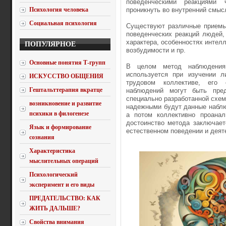
поведенческими реакциями 
Психология человека
проникнуть во внутренний смыс
Социальная психология
Существуют различные приемы
поведенческих реакций людей,
характера, особенностях интел
ПОПУЛЯРНОЕ
возбудимости и пр.
Основные понятия Т-групп
В целом метод наблюдения 
используется при изучении л
ИСКУССТВО ОБЩЕНИЯ
трудовом коллективе, его с
Гештальттерапия вкратце
наблюдений могут быть пре
специально разработанной схем
возникновение и развитие
надежными будут данные наблю
психики в филогенезе
а потом коллективно проанал
достоинство метода заключает
Язык и формирование
естественном поведении и деяте
сознания
Характеристика
мыслительных операций
Психологический
эксперимент и его виды
ПРЕДАТЕЛЬСТВО: КАК
ЖИТЬ ДАЛЬШЕ?
Свойства внимания