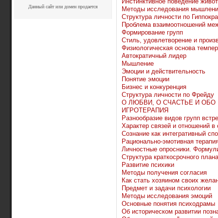
Инстинктивное поведение живо
Данный сайт или домен продается
Методы исследования мышлен
Структура личности по Гиппокра
Проблема взаимоотношений меж
Формирование групп
Стиль, удовлетворение и произ
Физиологическая основа темпе
Автократичный лидер
Мышление
Эмоции и действительность
Понятие эмоции
Бизнес и конкуренция
Структура личности по Фрейду
О ЛЮБВИ, О СЧАСТЬЕ И ОБО
ИГРОТЕРАПИЯ
Разнообразие видов групп встр
Характер связей и отношений в 
Сознание как интегративный сп
Рационально-эмотивная терапия
Личностные опросники. Формул
Структура краткосрочного план
Развитие психики
Методы получения согласия
Как стать хозяином своих жела
Предмет и задачи психологии
Методы исследования эмоций
Основные понятия психодрамы
Об историческом развитии позн