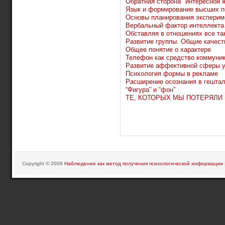
Обратная сторона "интересной 
Язык и формирование высших п
Основы планирования эксперим
Вербальный фактор интеллекта
Обставляя в отношениях все так
Развитие группы. Общие качест
Общее понятие о характере
Телефон как средство коммуни
Развитие аффективной сферы у
Психология формы в рекламе
Расширение осознания в гештал
“Фигура” и “фон”
ТЕ, КОТОРЫХ МЫ ПОТЕРЯЛИ
Copyright © 2009
Наблюдение как метод получения психологической информации