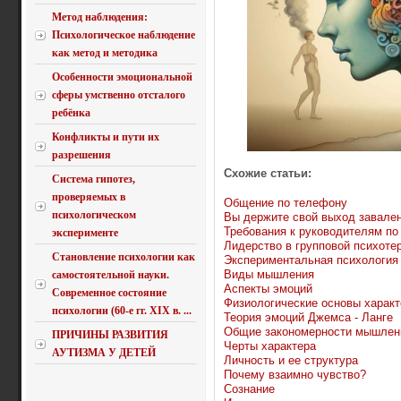
Метод наблюдения:
Психологическое наблюдение
как метод и методика
Особенности эмоциональной
сферы умственно отсталого
ребёнка
Конфликты и пути их
разрешения
Схожие статьи:
Система гипотез,
проверяемых в
Общение по телефону
психологическом
Вы держите свой выход завале
Требования к руководителям п
эксперименте
Лидерство в групповой психоте
Становление психологии как
Экспериментальная психология
Виды мышления
самостоятельной науки.
Аспекты эмоций
Современное состояние
Физиологические основы характ
психологии (60-е гг. XIX в. ...
Теория эмоций Джемса - Ланге
Общие закономерности мышлен
ПРИЧИНЫ РАЗВИТИЯ
Черты характера
АУТИЗМА У ДЕТЕЙ
Личность и ее структура
Почему взаимно чувство?
Сознание