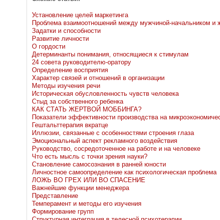
Установление целей маркетинга
Проблема взаимоотношений между мужчиной-начальником и 
Задатки и способности
Развитие личности
О гордости
Детерминанты понимания, относящиеся к стимулам
24 совета руководителю-оратору
Определение восприятия
Характер связей и отношений в организации
Методы изучения речи
Историческая обусловленность чувств человека
Стыд за собственного ребенка
КАК СТАТЬ ЖЕРТВОЙ МОББИНГА?
Показатели эффективности производства на микроэкономиче
Гештальттерапия вкратце
Иллюзии, связанные с особенностями строения глаза
Эмоциональный аспект рекламного воздействия
Руководство, сосредоточенное на работе и на человеке
Что есть мысль с точки зрения науки?
Становление самосознания в ранней юности
Личностное самоопределение как психологическая проблема
ЛОЖЬ ВО ГРЕХ ИЛИ ВО СПАСЕНИЕ
Важнейшие функции менеджера
Представление
Темперамент и методы его изучения
Формирование групп
Структурная интеграция в телесной психотерапии