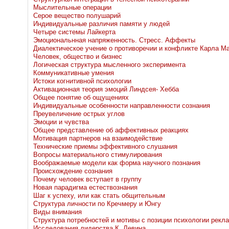
Мыслительные операции
Серое вещество полушарий
Индивидуальные различия памяти у людей
Четыре системы Лайкерта
Эмоциональнная напряженность. Стресс. Аффекты
Диалектическое учение о противоречии и конфликте Карла М
Человек, общество и бизнес
Логическая структура мысленного эксперимента
Коммуникативные умения
Истоки когнитивной психологии
Активационная теория эмоций Линдсея- Хебба
Общее понятие об ощущениях
Индивидуальные особенности направленности сознания
Преувеличение острых углов
Эмоции и чувства
Общее представление об аффективных реакциях
Мотивация партнеров на взаимодействие
Технические приемы эффективного слушания
Вопросы материального стимулирования
Воображаемые модели как форма научного познания
Происхождение сознания
Почему человек вступает в группу
Новая парадигма естествознания
Шаг к успеху, или как стать общительным
Структура личности по Кречмеру и Юнгу
Виды внимания
Структура потребностей и мотивы с позиции психологии рекл
Исследования лидерства К. Левина