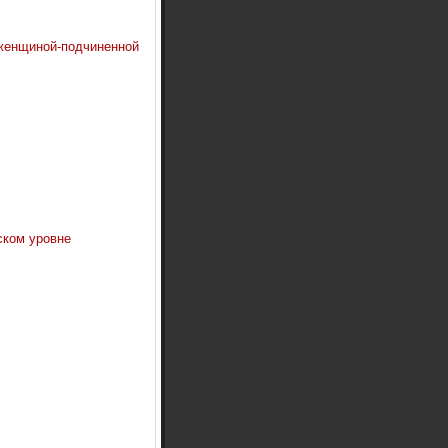
женщиной-подчиненной
ском уровне