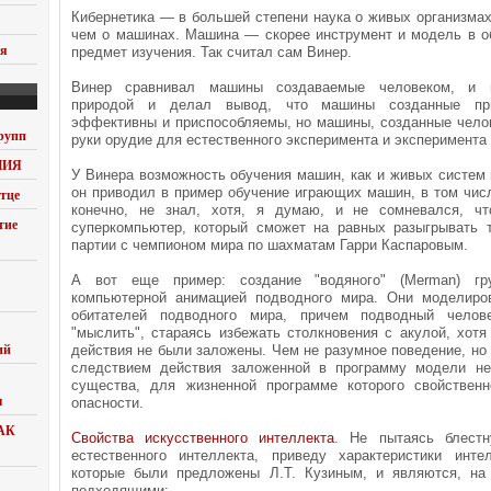
Кибернетика — в большей степени наука о живых организмах
чем о машинах. Машина — скорее инструмент и модель в об
ия
предмет изучения. Так считал сам Винер.
Винер сравнивал машины создаваемые человеком, и 
природой и делал вывод, что машины созданные пр
эффективны и приспособляемы, но машины, созданные челов
рупп
руки орудие для естественного эксперимента и эксперимента
НИЯ
У Винера возможность обучения машин, как и живых систем
он приводил в пример обучение играющих машин, в том чис
тце
конечно, не знал, хотя, я думаю, и не сомневался, чт
тие
суперкомпьютер, который сможет на равных разыгрывать
партии с чемпионом мира по шахматам Гарри Каспаровым.
А вот еще пример: создание "водяного" (Merman) гр
компьютерной анимацией подводного мира. Они моделиро
обитателей подводного мира, причем подводный челов
"мыслить", стараясь избежать столкновения с акулой, хотя
ий
действия не были заложены. Чем не разумное поведение, но 
следствием действия заложенной в программу модели не
существа, для жизненной программе которого свойствен
ы
опасности.
АК
Свойства искусственного интеллекта
. Не пытаясь блестн
естественного интеллекта, приведу характеристики интел
которые были предложены Л.Т. Кузиным, и являются, на
подходящими: