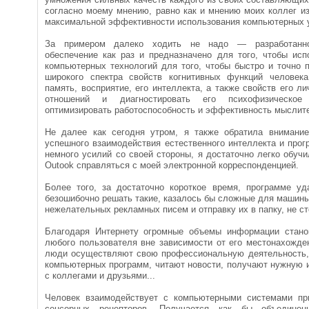
согласно моему мнению, равно как и мнению моих коллег и
максимальной эффективности использования компьютерных у
За примером далеко ходить не надо — разработанн
обеспечение как раз и предназначено для того, чтобы исп
компьютерных технологий для того, чтобы быстро и точно 
широкого спектра свойств когнитивных функций человека
память, восприятие, его интеллекта, а также свойств его л
отношений и диагностировать его психофизическо
оптимизировать работоспособность и эффективность мыслит
Не далее как сегодня утром, я также обратила внимани
успешного взаимодействия естественного интеллекта и про
немного усилий со своей стороны, я достаточно легко обучил
Outook справляться с моей электронной корреспонденцией.
Более того, за достаточно короткое время, программе уд
безошибочно решать такие, казалось бы сложные для машины
нежелательных рекламных писем и отправку их в папку, не ст
Благодаря Интернету огромные объемы информации стано
любого пользователя вне зависимости от его местонахожде
люди осуществляют свою профессиональную деятельность
компьютерных программ, читают новости, получают нужную
с коллегами и друзьями...
Человек взаимодействует с компьютерными системами пр
сенсорных рецепторов. Получается как бы объедин