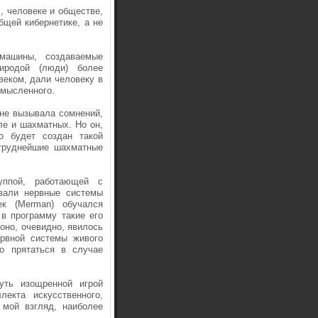
, человеке и обществе,
щей кибернетике, а не
машины, создаваемые
иродой (люди) более
еком, дали человеку в
 мысленного.
 не вызывала сомнений,
ле и шахматных. Но он,
о будет создан такой
 труднейшие шахматные
уппой, работающей с
вали нервные системы
ек (Merman) обучался
 в программу такие его
оно, очевидно, явилось
рвной системы живого
но прятаться в случае
уть изощренной игрой
лекта искусственного,
 мой взгляд, наиболее