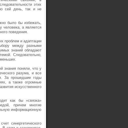
оследовательности этих
по сей день, так и не
жно было бы избежать,
у человека, а является
ного поведения.
их проблем и адаптации
выбору между разными
димых знаний обладают
темой. Следовательно,
 меньших.
й знания поняли, что у
еческого разума, и все
я. За прошедшие годы
иях, а также огромные
развития искусственного
дит как бы «связка»
едой, причем многие
альную информационную
счет синергетического
. В этом и содержится,