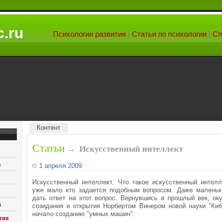
.ru
Психология развития
|
Статьи по психологии
|
Сп
Контент
Статьи
→
Искусственный интеллект
я
1 апреля 2009
Искусственный интеллект. Что такое искусственный интелл
уже мало кто задается подобным вопросом. Даже маленьк
дать ответ на этот вопрос. Вернувшись в прошлый век, ок
й
созидания и открытия Норбертом Винером новой науки "Киб
начало созданию "умных машин".
гия