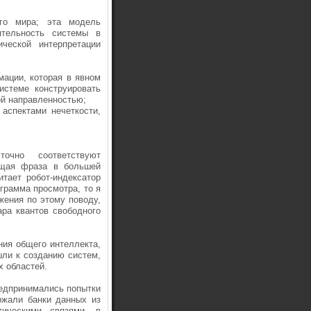
го мира; эта модель
ятельность системы в
ической интерпретации
мации, которая в явном
истеме конструировать
ой направленностью;
аспектами нечеткости,
точно соответствуют
ущая фраза в большей
итает робот-индексатор
грамма просмотра, то я
ения по этому поводу,
ра квантов свободного
ния общего интеллекта,
шли к созданию систем,
 областей.
редпринимались попытки
ржали банки данных из
тическими связями, в