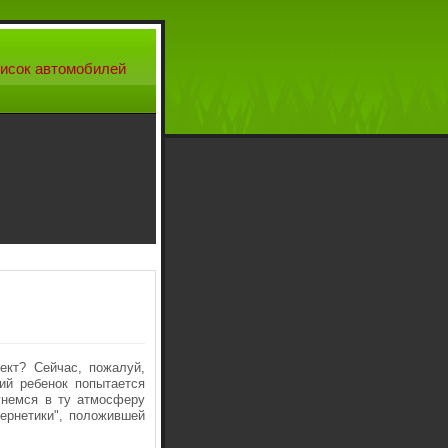
исок автомобилей
ект? Сейчас, пожалуй,
ий ребенок попытается
унемся в ту атмосферу
ернетики", положившей