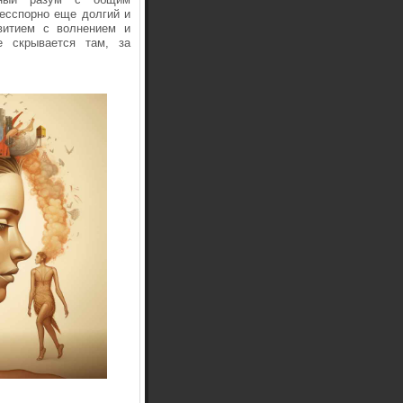
бесспорно еще долгий и
витием с волнением и
е скрывается там, за