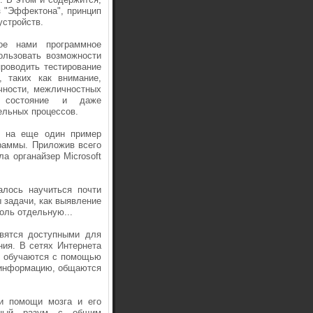
з "Эффектона", принцип
стройств.
ое нами программное
ользовать возможности
проводить тестирование
, таких как внимание,
ичности, межличностных
е состояние и даже
ельных процессов.
е на еще один пример
граммы. Приложив всего
а органайзер Microsoft
алось научиться почти
 задачи, как выявление
оль отдельную...
вятся доступными для
ния. В сетях Интернета
, обучаются с помощью
 информацию, общаются
и помощи мозга и его
енный разум с общим