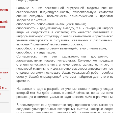
наличие в них собственной внутренней модели внешне
юдение
обеспечивает индивидуальность, относительную самосто
оценке ситуации, возможность семантической и прагмат
запросов к системе;
льной
способность пополнения имеющихся знаний;
лого
способность к дедуктивному выводу, т.е. к генерации инфор
виде не содержится в системе; это качество позволяет с
информационную структуру с новой семантикой и практическ
умение оперировать в ситуациях, связанных с различными 
включая "понимание" естественного языка;
способность к диалоговому взаимодействию с человеком;
способность к адаптации.
Согласитесь, что эти характеристики достаточно 
характеристикам нашего интеллекта. Конечно же предыд
степени относится к читателю-человеку, однако если это ч
поисковой машины или достаточно высокоорганизованная про
ии как
с удовольствием послушаю Ваши, уважаемый робот, соображ
если у Вашей операционной системы найдется для этого па
.
времени.
е
в. ...
На ранних стадиях разработок ученые ставили задачу созда
который мог бы действовать в любой области, но затем при
Я
решающих интеллектуальные задачи каких-либо ограниченных
В восьмидесятые и девяностые годы прошлого века также п
создания универсальных экспертных систем, которые соде
миллионов различных утверждений, соединенных семан