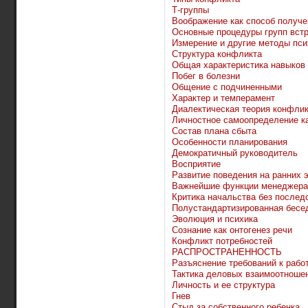
Т-группы
Воображение как способ получе
Основные процедуры групп вст
Измерение и другие методы пси
Структура конфликта
Общая характеристика навыков
Побег в болезни
Общение с подчиненными
Характер и темперамент
Диалектическая теория конфли
Личностное самоопределение к
Состав плана сбыта
Особенности планирования
Демократичный руководитель
Восприятие
Развитие поведения на ранних 
Важнейшие функции менеджера
Критика начальства без послед
Полустандартизированная бесе
Эволюция и психика
Сознание как онтогенез речи
Конфликт потребностей
РАСПРОСТРАНЕННОСТЬ
Разъяснение требований к рабо
Тактика деловых взаимоотноше
Личность и ее структура
Гнев
Стыд за собственного ребенка