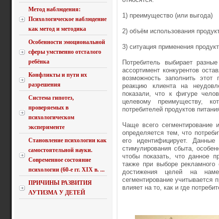
Метод наблюдения:
1) преимущество (или выгода)
Психологическое наблюдение
как метод и методика
2) объём использования продук
Особенности эмоциональной
3) ситуация применения продук
сферы умственно отсталого
ребёнка
Потребитель выбирает разные
ассортимент конкурентов оста
Конфликты и пути их
возможность заполнить этот 
разрешения
реакцию клиента на неудовле
показали, что к фигуре челов
Система гипотез,
целевому преимуществу, ко
проверяемых в
потребителей продуктов питания
психологическом
Чаще всего сегментирование и
эксперименте
определяется тем, что потреби
Становление психологии как
его идентифицирует. Данные 
стимулирования сбыта, особен
самостоятельной науки.
чтобы показать, что данное 
Современное состояние
также при выборе рекламного
психологии (60-е гг. XIX в. ...
достижения целей на наме
сегментирование учитывается п
ПРИЧИНЫ РАЗВИТИЯ
влияет на то, как и где потреб
АУТИЗМА У ДЕТЕЙ