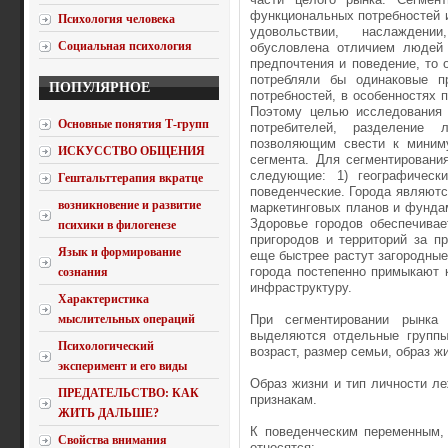
функциональных потребностей и
Психология человека
удовольствии, наслаждении
Социальная психология
обусловлена отличием людей 
предпочтения и поведение, то 
потребляли бы одинаковые п
ПОПУЛЯРНОЕ
потребностей, в особенностях 
Поэтому целью исследования 
Основные понятия Т-групп
потребителей, разделение
позволяющим свести к миним
ИСКУССТВО ОБЩЕНИЯ
сегмента. Для сегментировани
следующие: 1) географически
Гештальттерапия вкратце
поведенческие. Города являют
возникновение и развитие
маркетинговых планов и фунда
Здоровье городов обеспечивае
психики в филогенезе
пригородов и территорий за п
Язык и формирование
еще быстрее растут загородны
города постепенно примыкают к
сознания
инфраструктуру.
Характеристика
мыслительных операций
При сегментировании рынка
выделяются отдельные группы
Психологический
возраст, размер семьи, образ ж
эксперимент и его виды
Образ жизни и тип личности л
ПРЕДАТЕЛЬСТВО: КАК
признакам.
ЖИТЬ ДАЛЬШЕ?
К поведенческим переменным, 
Свойства внимания
относятся: