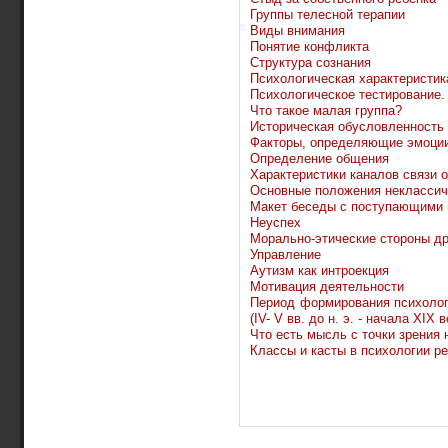
Группы телесной терапии
Виды внимания
Понятие конфликта
Структура сознания
Психологическая характеристик
Психологическое тестирование. 
Что такое малая группа?
Историческая обусловленность 
Факторы, определяющие эмоци
Определение общения
Характеристики каналов связи 
Основные положения неклассиче
Макет беседы с поступающими н
Неуспех
Морально-этические стороны д
Управление
Аутизм как интроекция
Мотивация деятельности
Период формирования психолог
(IV- V вв. до н. э. - начала XIX в
Что есть мысль с точки зрения 
Классы и касты в психологии р