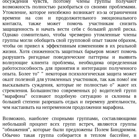
обсуждения чувств, поэтому члены группы получают
возможность полностью разобраться со своими проблемами.
Утомление, которое неизбежно возникает из-за ограничения
времени на сон и продолжительного эмоционального
контакта, также может помочь участникам снизить
защищенность и начать вести себя с большей долей риска.
Однако сомнительно, чтобы чрезмерно утомленные члены
группы могли обобщить свой групповой опыт таким образом,
чтобы он привел к эффективным изменениям в их реальной
жизни. Хотя сниженность защитных барьеров может помочь
разрушить ригидные поведенческие паттерны и выявить
волнующие клиента проблемы, необходима определенная
работоспособность для принятия и интеграции полученного
опыта. Более то" " некоторая психологическая защита может
оказт полезной для утомленных участников, так как помо! им
высказывать суждения, которые не полностью о" жают их
стремления. Большинство современных р} водителей групп
"марафона" осознают подобную ситуацию и склонны в
большей степени разрешать отдых и перемену деятельности,
чем настаивать на непременном продолжении марафона.
Возможно, наиболее спорными группами, составляющими
небольшой процент всех групп встреч, являются группы
"обнажения", которые были предложены Полем Биндримом.
Обычно такая группа собирается в теплом бассейне, и