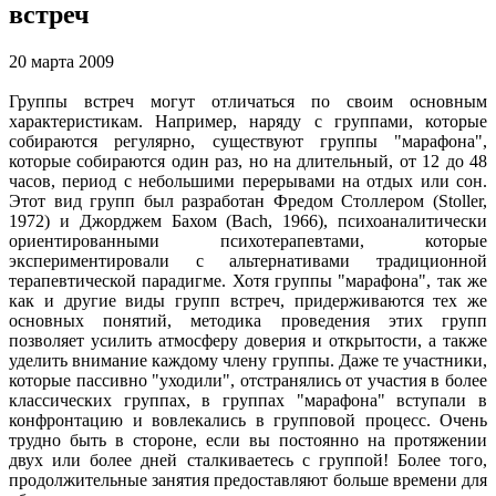
встреч
20 марта 2009
Группы встреч могут отличаться по своим основным
характеристикам. Например, наряду с группами, которые
собираются регулярно, существуют группы "марафона",
которые собираются один раз, но на длительный, от 12 до 48
часов, период с небольшими перерывами на отдых или сон.
Этот вид групп был разработан Фредом Столлером (Stoller,
1972) и Джорджем Бахом (Bach, 1966), психоаналитически
ориентированными психотерапевтами, которые
экспериментировали с альтернативами традиционной
терапевтической парадигме. Хотя группы "марафона", так же
как и другие виды групп встреч, придерживаются тех же
основных понятий, методика проведения этих групп
позволяет усилить атмосферу доверия и открытости, а также
уделить внимание каждому члену группы. Даже те участники,
которые пассивно "уходили", отстранялись от участия в более
классических группах, в группах "марафона" вступали в
конфронтацию и вовлекались в групповой процесс. Очень
трудно быть в стороне, если вы постоянно на протяжении
двух или более дней сталкиваетесь с группой! Более того,
продолжительные занятия предоставляют больше времени для