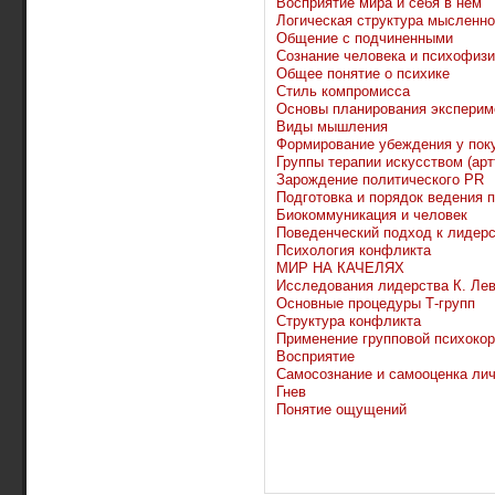
Восприятие мира и себя в нем
Логическая структура мысленно
Общение с подчиненными
Сознание человека и психофизи
Общее понятие о психике
Стиль компромисса
Основы планирования эксперим
Виды мышления
Формирование убеждения у пок
Группы терапии искусством (арт
Зарождение политического PR
Подготовка и порядок ведения 
Биокоммуникация и человек
Поведенческий подход к лидер
Психология конфликта
МИР НА КАЧЕЛЯХ
Исследования лидерства К. Ле
Основные процедуры Т-групп
Структура конфликта
Применение групповой психокор
Восприятие
Самосознание и самооценка ли
Гнев
Понятие ощущений