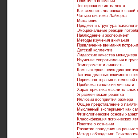
Понятие о внимании
Тестирование интеллекта
Как склонить человека к своей 
Четыре системы Лайкерта
Мышление
Предмет и структура психологи
Эмоциональные реакции потреб
Наблюдение и эксперимент
Методы изучения внимания
Привлечение внимания потреби
Детский коллектив
Лидерские качества менеджера
Изучение сопротивления в груп
Темперамент и личность
Компьютерная психодиагностик
Тактика деловых взаимоотноше
Первичная терапия в телесной 
Проблема типологии личности
Характеристика мыслительных 
Управленческая решетка
Иллюзии восприятия размера
Общее представление о памяти
Мысленный эксперимент как са
Физиологические основы характ
Классификация психических яв
Понятие о сознании
Развитие поведения на ранних 
Метод наблюдения: Психологич