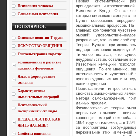
Первая систематически раз
Психология человека
принадлежит интроспективной
Вильгельм Вундт. Он же явля
Социальная психология
которые связывают эмоции с п
Вундт совершенно определён
эмоциональных процессов. На
ПОПУЛЯРНОЕ
главных компонентов чувствен
эмоций: удовольствие-неудов
Основные понятия Т-групп
разрешение, что нашло своё отр
Теория Вундта критиковалась
ИСКУССТВО ОБЩЕНИЯ
подверг сомнению выдвинутый
Гештальттерапия вкратце
Титченер полагал, что суще
неудовольствие, остальные все
возникновение и развитие
Известный немецкий психолог
психики в филогенезе
ощущения. По его мнению, ощу
интенсивность и чувственный 
Язык и формирование
чувство удовольствия или неу
сознания
наши ощущения.
Представители интроспектив
Характеристика
свойства эмоциональных явлени
мыслительных операций
метода самонаблюдения, при
данных проблем.
Психологический
Физиологические теории эмо
эксперимент и его виды
первичным в эмоции – психич
концепцию эмоций поколебал 
ПРЕДАТЕЛЬСТВО: КАК
1884 году он изложил, а в 1894
ЖИТЬ ДАЛЬШЕ?
за восприятием возбуждающ
переживание этих изменений 
Свойства внимания