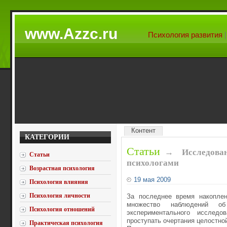
www.Azzc.ru
Психология развития
Контент
КАТЕГОРИИ
Статьи
→
Исследова
Статьи
психологами
Возрастная психология
19 мая 2009
Психология влияния
Психология личности
За последнее время накоплен
множество наблюдений о
Психология отношений
экспериментального исслед
проступать очертания целостно
Практическая психология