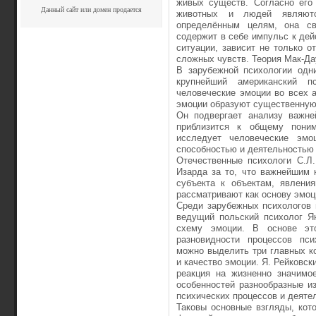
живых существ. Согласно его 
Данный сайт или домен продается
животных и людей являютс
определённым целям, она св
содержит в себе импульс к дейс
ситуации, зависит не только о
сложных чувств. Теория Мак-Да
В зарубежной психологии одн
крупнейший американский п
человеческие эмоции во всех а
эмоции образуют существенную 
Он подвергает анализу важне
приблизится к общему пони
исследует человеческие эмо
способностью и деятельностью 
Отечественные психологи С.Л.
Изарда за то, что важнейшим 
субъекта к объектам, явления
рассматривают как основу эмоц
Среди зарубежных психологов 
ведущий польский психолог Ян
схему эмоции. В основе эт
разновидности процессов пси
можно выделить три главных к
и качество эмоции. Я. Рейковск
реакция на жизненно значимо
особенностей разнообразные и
психических процессов и деяте
Таковы основные взгляды, кот