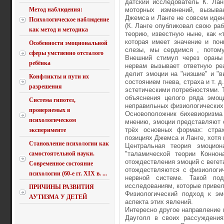
датский исследователь К. Лан
Метод наблюдения:
моторных изменений, вызыва
Джемса и Ланге не совсем иден
Психологическое наблюдение
(К. Ланге опубликовал свою раб
как метод и методика
теорию, известную ныне, как «
которая имеет значение и пон
Особенности эмоциональной
слезы, мы сердимся , потому
сферы умственно отсталого
Внешний стимул через ораны 
ребёнка
нервам вызывает ответную ре
делит эмоции на "низшие" и "в
Конфликты и пути их
состоянием гнева, страха и т. д
разрешения
эстетическими потребностями. 
объяснения целого ряда эмоц
Система гипотез,
неправильных физиологических
проверяемых в
Основоположник бихевиоризма 
психологическом
мнению, эмоции представляют 
трёх основных формах: страх
эксперименте
позициях Джемса и Ланге, хотя
Становление психологии как
Центральная теория эмоцион
самостоятельной науки.
"таламической теории Конно
отождествления эмоций с вегет
Современное состояние
отождествляются с физиологи
психологии (60-е гг. XIX в. ...
нервной системе. Такой по
исследованиям, которые привел
ПРИЧИНЫ РАЗВИТИЯ
Физиологический подход к эм
АУТИЗМА У ДЕТЕЙ
аспекта этих явлений.
Интересно другое направление 
Дауголл в своих рассуждения