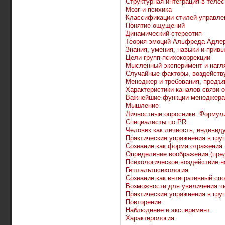
Структурная интеграция в теле
Мозг и психика
Классификации стилей управле
Понятие ощущений
Динамический стереотип
Теория эмоций Альфреда Адле
Знания, умения, навыки и прив
Цели групп психокоррекции
Мысленный эксперимент и нагл
Случайные факторы, воздейств
Менеджер и требования, предъ
Характеристики каналов связи 
Важнейшие функции менеджера
Мышление
Личностные опросники. Формул
Специалисты по PR
Человек как личность, индивид
Практические упражнения в груп
Сознание как форма отражения
Определение воображения (пре
Психологическое воздействие н
Гештальтпсихология
Сознание как интегративный сп
Возможности для увеличения ч
Практические упражнения в груп
Повторение
Наблюдение и эксперимент
Характерология