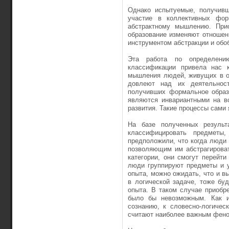
Однако испытуемые, получивш
участие в коллективных фор
абстрактному мышлению. Прио
образование изменяют отношен
инструментом абстракции и обо
Эта работа по определени
классификации привела нас 
мышления людей, живущих в об
довлеют над их деятельнос
получивших формальное образ
являются инвариантными на вс
развития. Такие процессы сами
На базе полученных результ
классифицировать предметы
предположили, что когда люди
позволяющим им абстрагирова
категории, они смогут перейт
люди группируют предметы и у
опыта, можно ожидать, что и 
в логической задаче, тоже буд
опыта. В таком случае приобр
было бы невозможным. Как из
сознанию, к словесно-логичес
считают наиболее важным фено