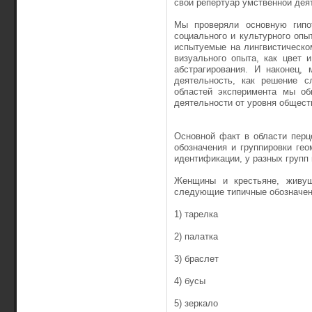
свой репертуар умственной дея
Мы проверяли основную гипот
социального и культурного оп
испытуемые на лингвистическо
визуального опыта, как цвет 
абстрагирования. И наконец,
деятельность, как решение с
областей эксперимента мы об
деятельности от уровня общест
Основной факт в области перц
обозначения и группировки ге
идентификации, у разных групп 
Женщины и крестьяне, живущ
следующие типичные обозначен
1) тарелка
2) палатка
3) браслет
4) бусы
5) зеркало