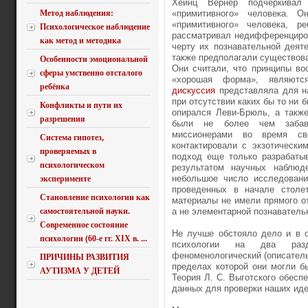
Хейнц Вернер подчеркивал
Метод наблюдения:
«примитивного» человека. 
«примитивного» человека, р
Психологическое наблюдение
рассматривал недифференциров
как метод и методика
черту их познавательной деят
также предполагали существов
Особенности эмоциональной
Они считали, что принципы во
сферы умственно отсталого
«хорошая форма», являютс
ребёнка
дискуссия
представляла для на
при отсутствии каких бы то ни 
Конфликты и пути их
опирался Леви-Брюль, а также
разрешения
были не более чем забавн
миссионерами во время св
Система гипотез,
контактировали с экзотически
проверяемых в
подход еще только разрабаты
психологическом
результатом научных наблюд
небольшое число исследовани
эксперименте
проведенных в начале столе
Становление психологии как
материалы не имели прямого о
самостоятельной науки.
а не элементарной познаватель
Современное состояние
Не лучше обстояло дело и в о
психологии (60-е гг. XIX в. ...
психологии на два разд
феноменологический (описател
ПРИЧИНЫ РАЗВИТИЯ
пределах которой они могли б
АУТИЗМА У ДЕТЕЙ
Теория Л. С. Выготского обесп
данных для проверки наших иде