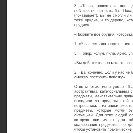
3. «Топор, повозка и также
поблизости нет столба. Пос
(показывает), мы не смогли ли
тоже орудие, и то дерево, ко
орудие».
«Назовите все орудия, которым
1. «У нас есть поговорка — взг
3. «Топор, колун, пила, ярмо, 
«Вы действительно можете наз
2. «Да, конечно. Если у нас не
сможем построить повозку».
Ответы этих испытуемых бы
абстрактный, категориальный 
предметы, действительно прин
выходили за пределы этой к
встречались в их описи вместе
предметы, которые могли бы
ситуацией. Для этих людей с
которую они имеют для об
кодирования предметов, не дл
чтобы установить практические