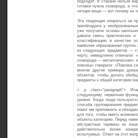
подходят. В стакане нельзя ва
готовки нужна сковорода, а ч
четыре вещи — вот почему их 
Эта тенденция опираться на п
преобладала у необразованны
уже получили основы школьног
давали смесь практических и 
классификацию в качестве ос
наиболее образованная группа 
из следующих предметов — ст
черту, немедленно отвечали: 
сковорода — металлическая»; и
повозка» говорили: «Повозка с
многие другие примеры доказ
объектов, чтобы делать обобщ
предметы к общей категории (н
< p class="paragraph"> Ит
следующему: первичная функци
уровня. Когда люди пользуютс
способа группирования предме
помог им припомнить и объедини
для того, чтобы иметь возмож
объекты категорию. Перед нами
абстрактные термины их язык
действительно более конкр
испытуемых. Ответ на этот воп