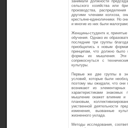
занимали должности председа
сельского хозяйства или бри
производства, распределения
другими членами колхоза, он
крестьяне-единоличники. Но он
и многие из них были малограм
Женщины-студентк и, принятые 
обучения. Однако их образоват
последние три группы благод
приобщились к новым форма
принципам, что должно было 
формы их мышления. Эти 
соприкоснуться с техническ
культуры.
Первые же две группы в зн
условий, которые были необхо
поэтому мы ожидали, что они 
возникают из элементарных
характеристиками знакомых
мышление окажет влияние и 
плановым, коллективизирова
умственной деятельности пре
изменения, вызванные культ
жизненного уклада.
Методы исследования, соотве