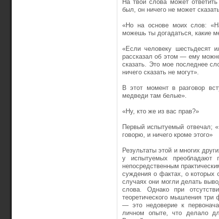
На твои слова может ответить 
был, он ничего не может сказать
«Но на основе моих слов: «Н
можешь ты догадаться, какие м
«Если человеку шестьдесят и
рассказал об этом — ему можно 
сказать. Это мое последнее слов
ничего сказать не могут».
В этот момент в разговор вст
медведи там белые».
«Ну, кто же из вас прав?»
Первый испытуемый отвечал; «Ч
говорю, и ничего кроме этого»
Результаты этой и многих други
у испытуемых преобладают п
непосредственным практически
суждения о фактах, о которых о
случаях они могли делать выво
слова. Однако при отсутст
теоретического мышления три 
— это недоверие к первонача
личном опыте, что делало дл