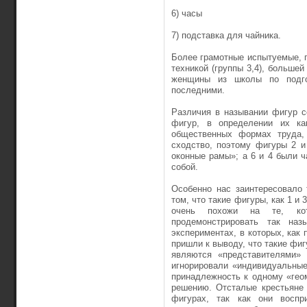
6) часы
7) подставка для чайника.
Более грамотные испытуемые, 
техникой (группы 3,4), больше
женщины из школы по подгот
последними.
Различия в назывании фигур с
фигур, в определении их ка
общественных формах труда, 
сходство, поэтому фигуры 2 и
оконные рамы»; а 6 и 4 были ч
собой.
Особенно нас заинтересовало 
том, что такие фигуры, как 1 и
очень похожи на те, кото
продемонстрировать так на
экспериментах, в которых, как
пришли к выводу, что такие фиг
являются «представителями» 
игнорировали «индивидуальны
принадлежность к одному «гео
решению. Отсталые крестьяне 
фигурах, так как они восп