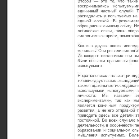
Второй — это то, что такие
воспринимались испытуемым
единичный частный случай. Т
распадались у испытуемых на 
единой логикой. В результа
обращаясь к личному опыту. Не
логические связи, лишь опир
силлогизм как прием, помогающ
Как и в других наших исследо
менялась. Они решали силлогиз
Из каждого силлогизма они вы
были посылки правильны факти
испытуемого.
Я кратко описал только три вид
течение двух наших экспедици
также тщательные исследовани
используемой испытуемыми, в
личности. Мы назвали эти
экспериментами», так как мы
является конечным продуктом
развития, а не его отправной 
приводить здесь все детали э
постоянной. Во всех случаях 
деятельности, в особенности п
образовании и социальном опы
мышления испытуемых. Более