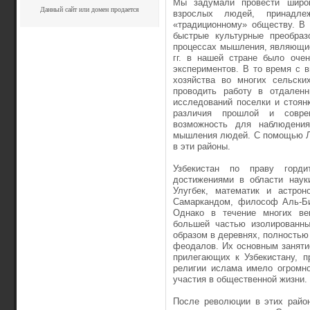
Мы задумали провести широк
Данный сайт или домен продается
взрослых людей, принадлеж
«традиционному» обществу. В
быстрые культурные преобраз
процессах мышления, являющие
гг. в нашей стране было оче
экспериментов. В то время с 
хозяйства во многих сельск
проводить работу в отдаленн
исследований поселки и стоянк
различия прошлой и совре
возможность для наблюдени
мышления людей. С помощью Л.
в эти районы.
Узбекистан по праву горди
достижениями в области наук
Улугбек, математик и астрон
Самаркандом, философ Аль-Би
Однако в течение многих в
большей частью изолированны
образом в деревнях, полностью
феодалов. Их основным заняти
прилегающих к Узбекистану, п
религии ислама имело огромн
участия в общественной жизни.
После революции в этих район