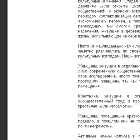
культурные изменения. Старая 
деревнях были открыты шко
общественной и экономическ
периодом коллективизации сел
экономических перемен, а та
переходным, мы смогли сра
населения, живущие в деревн
жизнь, испытывающие на себе 
Никто из наблюдаемых нами лю
заметно различались по свое
культурным взглядам. Наши исп
Женщины, живущие в отдаленны
либо современную общественн
свое исследование, число та
проводили женщины, так как 
помещения.
Крестьяне, живущие в от
обобществленный труд и про
крестьяне были неграмотны.
Женщины, посещавшие краткос
правило, в прошлом они не п
почти неграмотны.
Активные члены колхоза и м