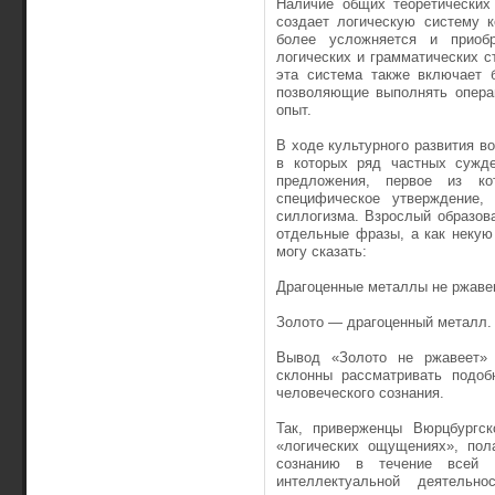
Наличие общих теоретических 
создает логическую систему к
более усложняется и приобр
логических и грамматических с
эта система также включает 
позволяющие выполнять операц
опыт.
В ходе культурного развития в
в которых ряд частных сужде
предложения, первое из к
специфическое утверждение
силлогизма. Взрослый образов
отдельные фразы, а как некую
могу сказать:
Драгоценные металлы не ржаве
Золото — драгоценный металл.
Вывод «Золото не ржавеет» 
склонны рассматривать подоб
человеческого сознания.
Так, приверженцы Вюрцбургск
«логических ощущениях», пол
сознанию в течение всей и
интеллектуальной деятельн