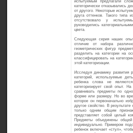
испытуемым предлагали слож
категорически отказывались дел
от другого. Некоторые испытуе
друга оттенков. Такого типа 
отсутствовало у испытуем
руководились категориальными
цвета.
Следующая серия наших опыт
отличие от набора различн
геометрических фигур предме
разделить на категории на о
классифицировать на категори
этой категоризации.
Исследуя динамику развития р
категорий, используемые дет
ребенка слова не являютс
категоризирует свой опыт. На
сравнивать предметы по одно
форме или размеру. Но во вре
которое он первоначально изб
другое свойство. В результате
только одним общим признак
представляет собой целый ко
Предметы объединены общей 
индивидуально. Примером подо
ребенок включает «стул», чтобы