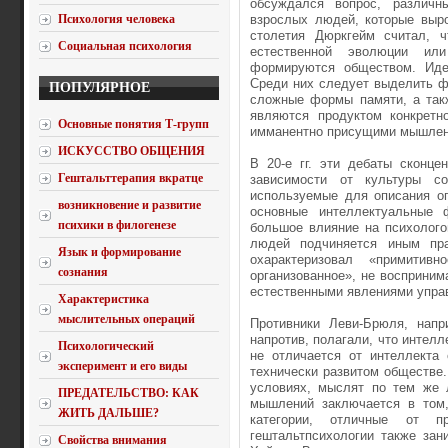
обсуждался вопрос, различн
Психология человека
взрослых людей, которые выр
столетия Дюркгейм считал, 
Социальная психология
естественной эволюции ил
формируются обществом. Иде
Среди них следует выделить ф
ПОПУЛЯРНОЕ
сложные формы памяти, а такж
являются продуктом конкретн
Основные понятия Т-групп
имманентно присущими мышлени
ИСКУССТВО ОБЩЕНИЯ
В 20-е гг. эти дебаты сконце
Гештальттерапия вкратце
зависимости от культуры со
используемые для описания оп
возникновение и развитие
основные интеллектуальные 
психики в филогенезе
большое влияние на психолого
людей подчиняется иным пр
Язык и формирование
охарактеризовал «примитив
сознания
организованное», не восприни
естественными явлениями упра
Характеристика
мыслительных операций
Противники Леви-Брюля, напр
напротив, полагали, что интелл
Психологический
не отличается от интеллекта 
эксперимент и его виды
технически развитом обществе
условиях, мыслят по тем же 
ПРЕДАТЕЛЬСТВО: КАК
мышлений заключается в том
ЖИТЬ ДАЛЬШЕ?
категории, отличные от п
гештальтпсихологии также зан
Свойства внимания