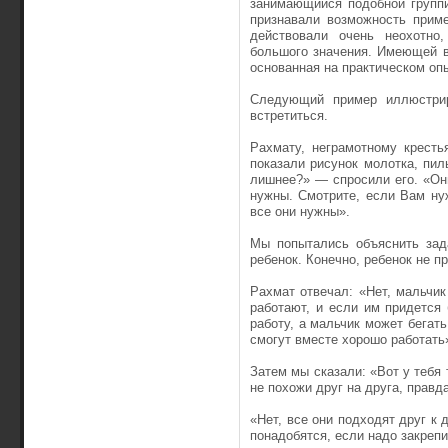
занимающийся подобной группи
признавали возможность приме
действовали очень неохотно,
большого значения. Имеющей в
основанная на практическом оп
Следующий пример иллюстрир
встретиться.
Рахмату, неграмотному кресть
показали рисунок молотка, пил
лишнее?» — спросили его. «Он
нужны. Смотрите, если Вам нуж
все они нужны».
Мы попытались объяснить зада
ребенок. Конечно, ребенок не п
Рахмат отвечал: «Нет, мальчик
работают, и если им придется 
работу, а мальчик может бегать
смогут вместе хорошо работать
Затем мы сказали: «Вот у тебя 
не похожи друг на друга, правд
«Нет, все они подходят друг к 
понадобятся, если надо закрепи