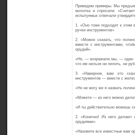
Приведем примеры. Мы предъяв
молотка и спросили: «Считае
испытуемых отвечали утвердите
1. «Оно тоже подходит к этим
ручки инструментов».
2. «Можно сказать, что полен
вместе с инструментами, чтоб
орудий».
«Но, — возражали мы, — один ч
что им нельзя ни пилить, ни руб
3. «Наверное, вам это ска
инструментов — вместе с желез
«Но не могу же я назвать поле
«Можете — из него можно делат
«И ты действительно можешь ск
2. «Конечно! Из него делают
орудиями».
«Назовите все известные вам о