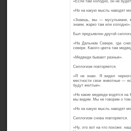
«Если там холодно, он не буде
«Но на какую мысль наводят мо
«Знаешь, мы — мусульмане, м
знаем, жарко там или холодно».
Был предъявлен другой силлог
«На Дальнем Севере, где сне
севере. Какого цвета там медв
«Медведи бывают разные».
Силлогизм повторяется.
«Я не знаю. Я видел черного
местности свои животные — ес
будут желтые».
«Но какие медведи водятся на 
мы видим. Мы не говорим о том,
«Но на какую мысль наводят мо
Силлогизм снова повторяется.
«Ну, это вот на что похоже: на