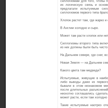
силлогизмам для того, чтобы 
их логическую связь и осно
предлагали испытуемым сил
силлогизмов первого типа брало
Хлопок растет там, где жарко и 
В Англии холодно и сыро.
Может там расти хлопок или не
Силлогизмы второго типа вклю
из них должны были быть чисто
На Дальнем севере, где снег, в
Новая Земля — на Дальнем сев
Какого цвета там медведи?
Испытуемые, живущие в наибол
либо выводы даже из первого
бывали в этом незнакомом мес
после длительных разъяснений
неохотно соглашались сделать
может расти, если там холодно 
Такие испытуемые наотрез от