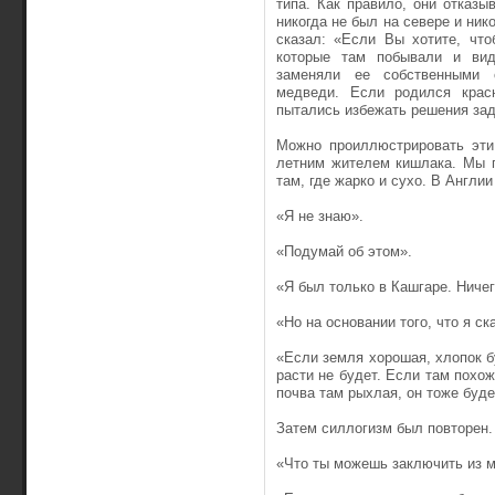
типа. Как правило, они отказ
никогда не был на севере и ни
сказал: «Если Вы хотите, что
которые там побывали и вид
заменяли ее собственными 
медведи. Если родился красн
пытались избежать решения зад
Можно проиллюстрировать эти
летним жителем кишлака. Мы п
там, где жарко и сухо. В Англи
«Я не знаю».
«Подумай об этом».
«Я был только в Кашгаре. Ничег
«Но на основании того, что я с
«Если земля хорошая, хлопок бу
расти не будет. Если там похож
почва там рыхлая, он тоже буде
Затем силлогизм был повторен.
«Что ты можешь заключить из 