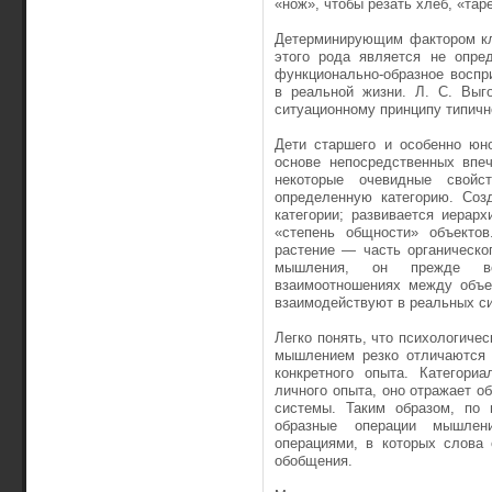
«нож», чтобы резать хлеб, «таре
Детерминирующим фактором кл
этого рода является не опред
функционально-образное воспр
в реальной жизни. Л. С. Выго
ситуационному принципу типич
Дети старшего и особенно юн
основе непосредственных впеч
некоторые очевидные свойс
определенную категорию. Соз
категории; развивается иерар
«степень общности» объектов
растение — часть органическо
мышления, он прежде все
взаимоотношениях между объек
взаимодействуют в реальных си
Легко понять, что психологиче
мышлением резко отличаются 
конкретного опыта. Категори
личного опыта, оно отражает 
системы. Таким образом, по 
образные операции мышлен
операциями, в которых слова 
обобщения.