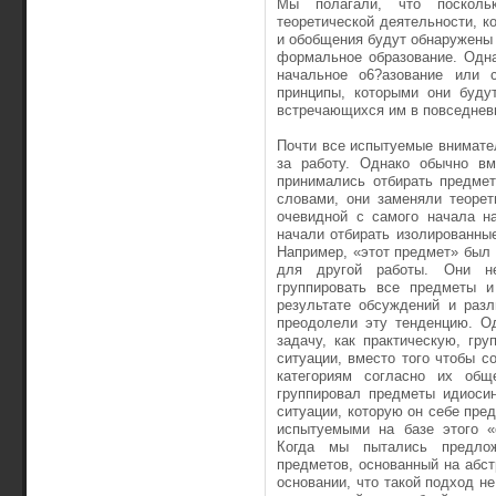
Мы полагали, что посколь
теоретической деятельности, 
и обобщения будут обнаружены 
формальное образование. Одн
начальное o6?aзование или 
принципы, которыми они будут
встречающихся им в повседнев
Почти все испытуемые внимате
за работу. Однако обычно вм
принимались отбирать предме
словами, они заменяли теорет
очевидной с самого начала н
начали отбирать изолированны
Например, «этот предмет» был 
для другой работы. Они не
группировать все предметы и
результате обсуждений и раз
преодолели эту тенденцию. О
задачу, как практическую, гр
ситуации, вместо того чтобы с
категориям согласно их общ
группировал предметы идиосин
ситуации, которую он себе пре
испытуемыми на базе этого «
Когда мы пытались предлож
предметов, основанный на абст
основании, что такой подход н