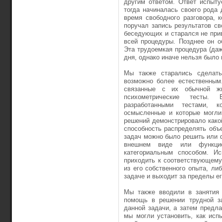
другим ответом. Ответ испыт
тогда начиналась своего рода
время свободного разговора, 
поручал запись результатов с
беседующих и старался не прив
всей процедуры. Позднее он о
Эта трудоемкая процедура (даж
дня, однако иначе нельзя было
Мы также старались сделать
возможно более естественным
связанные с их обычной ж
психометрические тесты.
разработанными тестами, 
осмысленные и которые могли
решений демонстрировало какой
способность распределять объ
задач можно было решить или 
внешнем виде или функцио
категориальным способом. Ис
приходить к соответствующему
из его собственного опыта, ли
задаче и выходит за пределы ег
Мы также вводили в занятия 
помощь в решении трудной за
данной задачи, а затем предла
мы могли установить, как ис