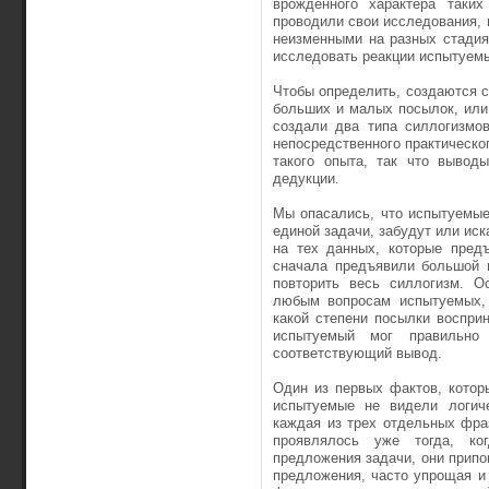
врожденного характера таки
проводили свои исследования, 
неизменными на разных стадия
исследовать реакции испытуемы
Чтобы определить, создаются су
больших и малых посылок, или 
создали два типа силлогизмо
непосредственного практическо
такого опыта, так что вывод
дедукции.
Мы опасались, что испытуемые
единой задачи, забудут или иск
на тех данных, которые предъ
сначала предъявили большой 
повторить весь силлогизм. О
любым вопросам испытуемых, 
какой степени посылки воспри
испытуемый мог правильно
соответствующий вывод.
Один из первых фактов, котор
испытуемые не видели логич
каждая из трех отдельных фра
проявлялось уже тогда, ко
предложения задачи, они припо
предложения, часто упрощая и