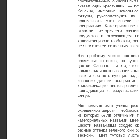
соответственным образом пыта
сказал один крестьянин, — по
Конечно, имеющие начальное
фигуры, руководствуясь их
приписывать этот способ кл
восприятия». Категориальное 
отражает исторически разви
предметов в окружающем на
классифицировать объекты, осн
не является естественным зако
Эту проблему можно поставит
различных оттенков, но суще
цветов. Означает ли это, что
связи с наличием названий сам
язык и соответствующие виды
значение для их восприятия
классификацию цветов различ
совпадающие с результатами
фигур.
Мы просили испытуемых разл
окрашенной шерсти. Необразов
из которых были отличными т
категориальных названий цве
шерсти названиями сходно ок
разные оттенки зеленого они о
весной», «цвет тутовых лист