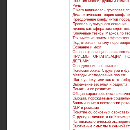
Понятия малой группы и коллек
Речь
С чего начиналась групповая п
Диалектическая теория конфли
Преодоление конфликтов посре
Правила культурного общения
Бизнес как сфера жизнедеятель
Ключевые тезисы Маркса по те
Технические приемы эффективн
Подготовка к началу переговор
Сознание и мозг
Основные принципы психологиче
ПРИЕМЫ ОРГАНИЗАЦИИ ПС
ДЕТЬМИ
Определение восприятия
Психомоторика. Структура и фу
Методы исследования памяти
Шаг к успеху, или как стать о
Выражение веселья и радости
Память и ее развитие
Общая характеристика привыче
Эмоции, порождаемые социальн
Запоминание в психологии рек
NLP в рекламе
Понятие об основных свойствах
Структура личности по Кречмер
Патопсихологический эксперим
Эмотивные смыслы в семной ст