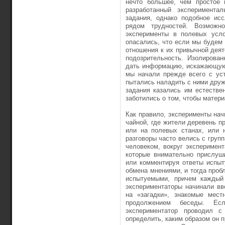
нечто большее, чем простое 
разработанный эксперимент
задания, однако подобное ис
рядом трудностей. Возможно
эксперименты в полевых усл
опасались, что если мы будем
отношения к их привычной деят
подозрительность. Изолирован
дать информацию, искажающую
мы начали прежде всего с ус
пытались наладить с ними друж
задания казались им естеств
заботились о том, чтобы матер
Как правило, эксперименты нач
чайной, где жители деревень п
или на полевых станах, или н
разговоры часто велись с груп
человеком, вокруг эксперимент
которые внимательно прислуши
или комментируя ответы испыт
обмена мнениями, и тогда про
испытуемыми, причем каждый 
экспериментаторы начинали вв
на «загадки», знакомые мес
продолжением беседы. Ес
экспериментатор проводил с
определить, каким образом он 