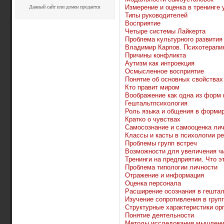
Измерение и оценка в тренинге
Данный сайт или домен продается
Типы руководителей
Восприятие
Четыре системы Лайкерта
Проблема культурного развития
Владимир Карпов. Психотерапия
Причины конфликта
Аутизм как интроекция
Осмысленное восприятие
Понятие об основных свойствах
Кто правит миром
Воображение как одна из форм 
Гештальтпсихология
Роль языка и общения в формир
Кратко о чувствах
Самосознание и самооценка ли
Классы и касты в психологии р
Проблемы групп встреч
Возможности для увеличения ч
Тренинги на предприятии. Что э
Проблема типологии личности
Отражение и информация
Оценка персонала
Расширение осознания в гештал
Изучение сопротивления в груп
Структурные характеристики ор
Понятие деятельности
Методы исследования мышлен