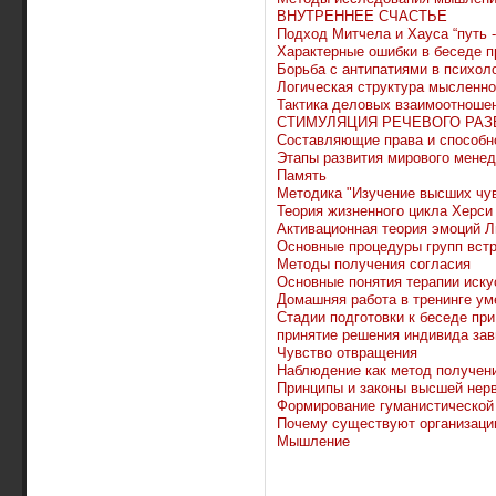
ВНУТРЕННЕЕ СЧАСТЬЕ
Подход Митчела и Хауса “путь -
Характерные ошибки в беседе п
Борьба с антипатиями в психол
Логическая структура мысленно
Тактика деловых взаимоотноше
СТИМУЛЯЦИЯ РЕЧЕВОГО РАЗ
Cоставляющие права и способн
Этапы развития мирового мене
Память
Методика "Изучение высших чу
Теория жизненного цикла Херси
Активационная теория эмоций Л
Основные процедуры групп вст
Методы получения согласия
Основные понятия терапии иску
Домашняя работа в тренинге ум
Стадии подготовки к беседе при
принятие решения индивида зав
Чувство отвращения
Наблюдение как метод получен
Принципы и законы высшей нер
Формирование гуманистической
Почему существуют организаци
Мышление