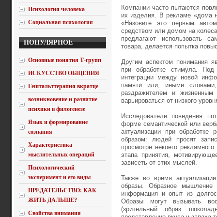
Компании часто пытаются повли
Психология человека
их изделия. В рекламе «дома н
Социальная психология
«Назовите это первым автом
средством или домом на колес
предлагают использовать сам
ПОПУЛЯРНОЕ
товара, делается попытка повыс
Основные понятия Т-групп
Другим аспектом понимания яв
при обработке стимула. Под 
ИСКУССТВО ОБЩЕНИЯ
интеграции между новой инфо
памяти или, иными словами
Гештальттерапия вкратце
раздражителем и жизненным 
возникновение и развитие
варьироваться от низкого уровня
психики в филогенезе
Исследователи поведения пот
Язык и формирование
форме семантической или верб
актуализации при обработке 
сознания
образом: людей просят запи
Характеристика
просмотре некоего рекламного 
мыслительных операций
этапа принятия, мотивирующе
зависеть от этих мыслей.
Психологический
эксперимент и его виды
Также во время актуализации
образы. Образное мышление 
ПРЕДАТЕЛЬСТВО: КАК
информация и опыт из долгоср
ЖИТЬ ДАЛЬШЕ?
Образы могут вызывать вос
(зрительный образ шоколад
Свойства внимания
представление вкуса и запаха то