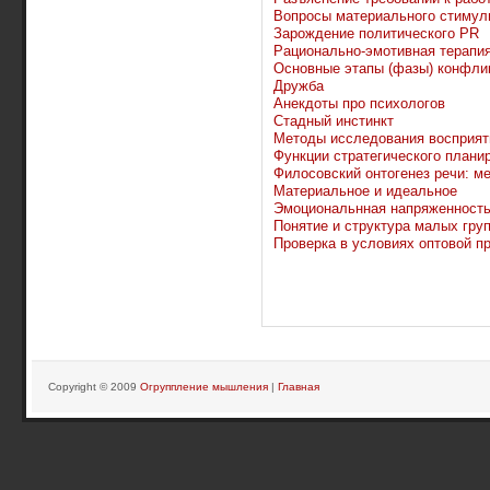
Вопросы материального стимул
Зарождение политического PR
Рационально-эмотивная терапия
Основные этапы (фазы) конфли
Дружба
Анекдоты про психологов
Стадный инстинкт
Методы исследования восприят
Функции стратегического плани
Филосовский онтогенез речи: м
Материальное и идеальное
Эмоциональнная напряженность
Понятие и структура малых груп
Проверка в условиях оптовой п
Copyright © 2009
Огруппление мышления
|
Главная