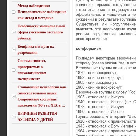
значение термина «огрупплен
Метод наблюдения:
такое значение и подразумева
Психологическое наблюдение
эффективности мышления и неа
как метод и методика
суждений в результате группов
Существует ли «огрупплени
Особенности эмоциональной
выяснить это необходимо изуч
сферы умственно отсталого
реалии огруппления мышлен
ребёнка
некоторые из них.
Конфликты и пути их
конформизм.
разрешения
Приведем некоторые вероучения
Система гипотез,
сторону (слева указан год, в ко
проверяемых в
Вероучение группы по отношен
1879 - они воскреснут.
психологическом
1952 - они не воскреснут.
эксперименте
1965 - они воскреснут.
Становление психологии как
1988 - они не воскреснут.
Вероучение группы к слову “Госп
самостоятельной науки.
1903 - относится к Иисусу.
Современное состояние
1940 - относится к Иегове (т.е. О
психологии (60-е гг. XIX в. ...
1978 - относится к Иисусу
1980 - относится к Иегове.
ПРИЧИНЫ РАЗВИТИЯ
Группа решила, что термин “Выс
АУТИЗМА У ДЕТЕЙ
1916 - относится к правительст
1943 - относится к Богу Иегове 
1964 - относится к правительств
Таким образом видно, что уче