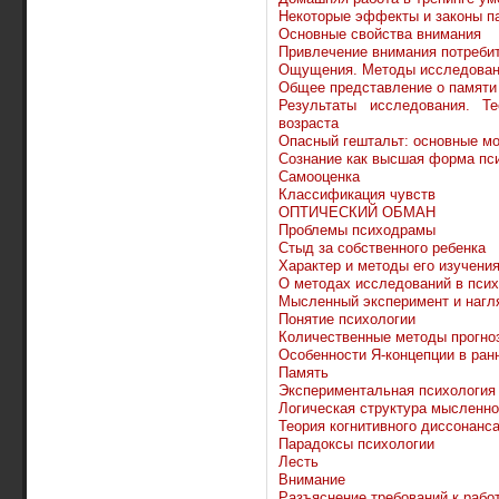
Некоторые эффекты и законы п
Основные свойства внимания
Привлечение внимания потреби
Ощущения. Методы исследова
Общее представление о памяти
Результаты исследования. Т
возраста
Опасный гештальт: основные м
Сознание как высшая форма пс
Самооценка
Классификация чувств
ОПТИЧЕСКИЙ ОБМАН
Проблемы психодрамы
Стыд за собственного ребенка
Характер и методы его изучени
О методах исследований в пси
Мысленный эксперимент и нагл
Понятие психологии
Количественные методы прогно
Особенности Я-концепции в ран
Память
Экспериментальная психология
Логическая структура мысленно
Теория когнитивного диссонанса
Парадоксы психологии
Лесть
Внимание
Разъяснение требований к рабо