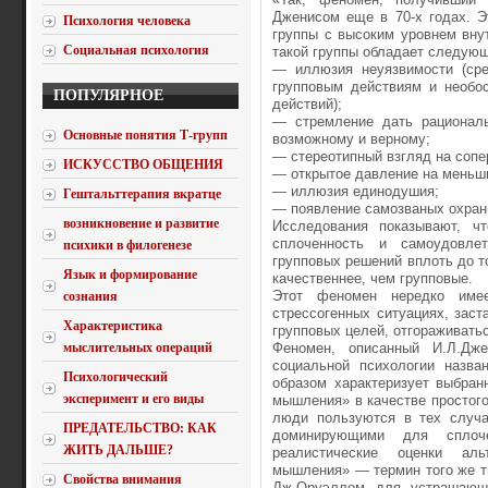
Дженисом еще в 70-х годах. Э
Психология человека
группы с высоким уровнем вну
Социальная психология
такой группы обладает следую
— иллюзия неуязвимости (сре
групповым действиям и необо
ПОПУЛЯРНОЕ
действий);
— стремление дать рациональ
Основные понятия Т-групп
возможному и верному;
— стереотипный взгляд на сопе
ИСКУССТВО ОБЩЕНИЯ
— открытое давление на меньш
— иллюзия единодушия;
Гештальттерапия вкратце
— появление самозваных охрани
возникновение и развитие
Исследования показывают, чт
сплоченность и самоудовлет
психики в филогенезе
групповых решений вплоть до т
Язык и формирование
качественнее, чем групповые.
Этот феномен нередко имее
сознания
стрессогенных ситуациях, зас
Характеристика
групповых целей, отгораживатьс
мыслительных операций
Феномен, описанный И.Л.Дж
социальной психологии назв
Психологический
образом характеризует выбран
эксперимент и его виды
мышления» в качестве простого
люди пользуются в тех случая
ПРЕДАТЕЛЬСТВО: КАК
доминирующими для сплоче
ЖИТЬ ДАЛЬШЕ?
реалистические оценки аль
мышления» — термин того же ти
Свойства внимания
Дж.Оруэллом для устрашающе