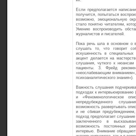
Если предполагается написани
получится, попытаться воспроиз
возможно, эмоциональную окр
стало понятно читателям, кот
Умению воспроизводить обста
журналистов и писателей.
Пока речь шла в основном о в
слушать то, что говорит соб
искушенность в специальных 
акцент делается на мастерств
слушания, чуткого к нюансам 
пациенты. 3. Фрейд рекоме
«неослабевающим вниманием», 
психоаналитического знания»).
Важность слушания подчеркива
подходах к интервьюированию (
и «Феноменологическое опи
непредубежденного слушан
возможность развертывать опис
и не сбивая предубеждением,
подход предполагает слушание
заключенного в высказыва
возможность постоянных реи
интервью. Внимание обращают
интервьюируемого, так и в вопр