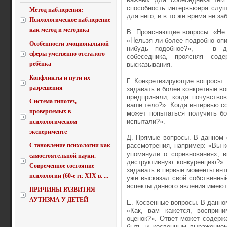
способность интервьюера слуша
Метод наблюдения:
для него, и в то же время не з
Психологическое наблюдение
как метод и методика
В. Проясняющие вопросы. «Не 
«Нельзя ли более подробно опи
Особенности эмоциональной
нибудь подобное?», — в д
сферы умственно отсталого
собеседника, проясняя сод
ребёнка
высказывания.
Конфликты и пути их
Г. Конкретизирующие вопросы.
разрешения
задавать и более конкретные во
предприняли, когда почувствов
Система гипотез,
ваше тело?». Когда интервью 
проверяемых в
может попытаться получить бо
испытали?».
психологическом
эксперименте
Д. Прямые вопросы. В данном 
Становление психологии как
рассмотрения, например: «Вы к
упомянули о соревнованиях, 
самостоятельной науки.
деструктивную конкуренцию?»
Современное состояние
задавать в первые моменты инте
психологии (60-е гг. XIX в. ...
уже высказал свой собственный
аспекты данного явления имеют
ПРИЧИНЫ РАЗВИТИЯ
АУТИЗМА У ДЕТЕЙ
Е. Косвенные вопросы. В данно
«Как, вам кажется, восприни
оценок?». Ответ может содерж
быть и косвенным выражением