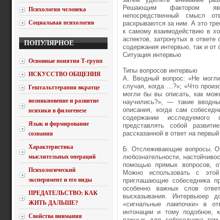
Решающим фактором явл
Психология человека
непосредственный смысл от
Социальная психология
раскрываются за ним. А это тре
к самому взаимодействию в хо
аспектов, затронутых в ответе 
ПОПУЛЯРНОЕ
содержания интервью, так и от
Ситуация интервью
Основные понятия Т-групп
Типы вопросов интервью
ИСКУССТВО ОБЩЕНИЯ
А. Вводный вопрос: «Не могли
случая, когда ...?»; «Что прои
Гештальттерапия вкратце
могли бы вы описать, как мож
возникновение и развитие
научились?», — такие вводны
описания, когда сам собеседн
психики в филогенезе
содержании исследуемого 
Язык и формирование
представлять собой развити
рассказанной в ответ на первый
сознания
Характеристика
Б. Отслеживающие вопросы. От
мыслительных операций
любознательности, настойчивос
помощью прямых вопросов, от
Психологический
Можно использовать с этой
эксперимент и его виды
приглашающие собеседника пр
особенно важных слов отве
ПРЕДАТЕЛЬСТВО: КАК
высказывания. Интервьюер д
ЖИТЬ ДАЛЬШЕ?
«сигнальные лампочки» в от
интонации и тому подобное, 
Свойства внимания
важных для собеседника тем