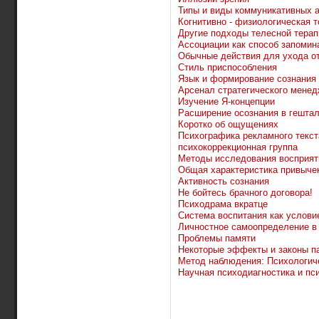
Типы и виды коммуникативных а
Когнитивно - физиологическая 
Другие подходы телесной терап
Ассоциации как способ запомин
Обычные действия для ухода от
Стиль приспособления
Язык и формирование сознания
Арсенал стратегического мене
Изучение Я-концепции
Расширение осознания в гештал
Коротко об ощущениях
Психографика рекламного текст
психокоррекционная группа
Методы исследования восприят
Общая характеристика привыче
Активность сознания
Не бойтесь брачного договора!
Психодрама вкратце
Система воспитания как услови
Личностное самоопределение в
Проблемы памяти
Некоторые эффекты и законы п
Метод наблюдения: Психологич
Научная психодиагностика и пс