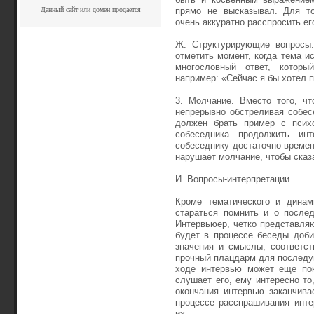
Данный сайт или домен продается
прямо не высказывал. Для тог
очень аккуратно расспросить ег
Ж. Структурирующие вопросы.
отметить момент, когда тема 
многословный ответ, которы
например: «Сейчас я бы хотел пе
3. Молчание. Вместо того, ч
непрерывно обстреливая собес
должен брать пример с психо
собеседника продолжить ин
собеседнику достаточно времен
нарушает молчание, чтобы сказ
И. Вопросы-интерпретации
Кроме тематического и динам
стараться помнить и о после
Интервьюер, четко представля
будет в процессе беседы доби
значения и смыслы, соответст
прочный плацдарм для последу
ходе интервью может еще пок
слушает его, ему интересно то
окончания интервью заканчивае
процессе расспрашивания инте
их.