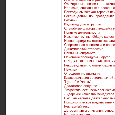
Обобщенные оценки коллективн
Иллюзии, связанные с особенно
Психодинамическая терапия иск
Рекомендации по проведению
Ретман)
Индивидуумы и группы
Случайные факторы, воздейств
Понятие деятельности
Развитие группы. Общие качест
Новая парадигма естествознани
Современная экономика и совр
Динамический стереотип
Причины конфликта
Основные процедуры Т-групп
ПРЕДАТЕЛЬСТВО: КАК ЖИТЬ
Рекомендации по оптимизации 
Неуспех
Определение внимания
Классификация социальных объ
”Целое” и “часть”
Диалоговое общение
Эффективность психологически
Лидерские качества менеджера
Высшая нервная деятельность 
Психологическое воздействие н
Рекламный текст
Детерминанты внимания, относ
Иллюзии зрения