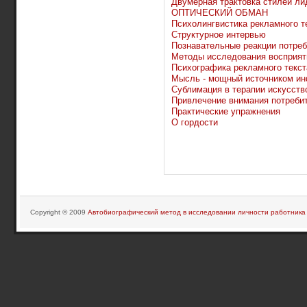
Двумерная трактовка стилей ли
ОПТИЧЕСКИЙ ОБМАН
Психолингвистика рекламного т
Структурное интервью
Познавательные реакции потре
Методы исследования восприят
Психографика рекламного текст
Мысль - мощный источником и
Сублимация в терапии искусств
Привлечение внимания потреби
Практические упражнения
О гордости
Copyright © 2009
Автобиографический метод в исследовании личности работника