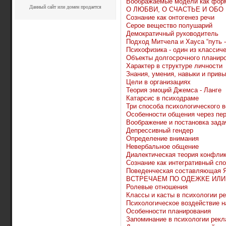
Воображаемые модели как форм
Данный сайт или домен продается
О ЛЮБВИ, О СЧАСТЬЕ И ОБО
Сознание как онтогенез речи
Серое вещество полушарий
Демократичный руководитель
Подход Митчела и Хауса “путь -
Психофизика - один из классич
Объекты долгосрочного планир
Характер в структуре личности
Знания, умения, навыки и прив
Цели в организациях
Теория эмоций Джемса - Ланге
Катарсис в психодраме
Три способа психологического 
Особенности общения через пе
Воображение и постановка зада
Депрессивный гендер
Определение внимания
Невербальное общение
Диалектическая теория конфли
Сознание как интегративный сп
Поведенческая составляющая Я
ВСТРЕЧАЕМ ПО ОДЕЖКЕ ИЛИ
Ролевые отношения
Классы и касты в психологии р
Психологическое воздействие н
Особенности планирования
Запоминание в психологии рек