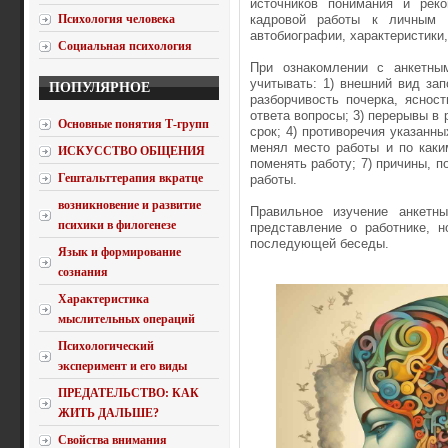
источников понимания и реко
Психология человека
кадровой работы к личным д
автобиографии, характеристики
Социальная психология
При ознакомлении с анкетны
учитывать: 1) внешний вид зап
ПОПУЛЯРНОЕ
разборчивость почерка, яснос
ответа вопросы; 3) перерывы в
Основные понятия Т-групп
срок; 4) противоречия указанны
менял место работы и по каки
ИСКУССТВО ОБЩЕНИЯ
поменять работу; 7) причины, 
Гештальттерапия вкратце
работы.
возникновение и развитие
Правильное изучение анкетн
психики в филогенезе
представление о работнике, 
последующей беседы.
Язык и формирование
сознания
Характеристика
мыслительных операций
Психологический
эксперимент и его виды
ПРЕДАТЕЛЬСТВО: КАК
ЖИТЬ ДАЛЬШЕ?
Свойства внимания