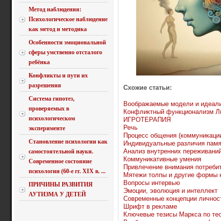
Метод наблюдения:
Психологическое наблюдение
как метод и методика
Особенности эмоциональной
сферы умственно отсталого
ребёнка
Конфликты и пути их
разрешения
Схожие статьи:
Система гипотез,
Воображаемые модели и идеал
проверяемых в
Конфликтный функционализм Л
психологическом
ИГРОТЕРАПИЯ
Речь
эксперименте
Процесс общения (коммуникаци
Становление психологии как
Индивидуальные различия памя
Анализ внутренних переживани
самостоятельной науки.
Коммуникативные умения
Современное состояние
Привлечение внимания потреби
психологии (60-е гг. XIX в. ...
Мятежи толпы и другие формы 
Вопросы интервью
ПРИЧИНЫ РАЗВИТИЯ
Эмоции, эволюция и интеллект
АУТИЗМА У ДЕТЕЙ
Современные концепции личнос
Шрифт в рекламе
Ключевые тезисы Маркса по те