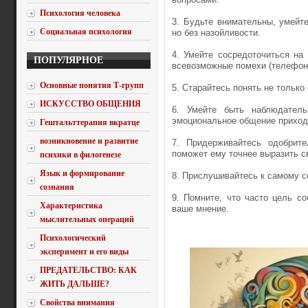
Психология человека
3. Будьте внимательны, умейт
Социальная психология
но без назойливости.
4. Умейте сосредоточиться на
ПОПУЛЯРНОЕ
всевозможные помехи (телефон,
Основные понятия Т-групп
5. Старайтесь понять не только
ИСКУССТВО ОБЩЕНИЯ
6. Умейте быть наблюдатель
эмоциональное общение приход
Гештальттерапия вкратце
возникновение и развитие
7. Придерживайтесь одобрите
поможет ему точнее выразить 
психики в филогенезе
Язык и формирование
8. Прислушивайтесь к самому с
сознания
9. Помните, что часто цель со
Характеристика
ваше мнение.
мыслительных операций
Психологический
эксперимент и его виды
ПРЕДАТЕЛЬСТВО: КАК
ЖИТЬ ДАЛЬШЕ?
Свойства внимания