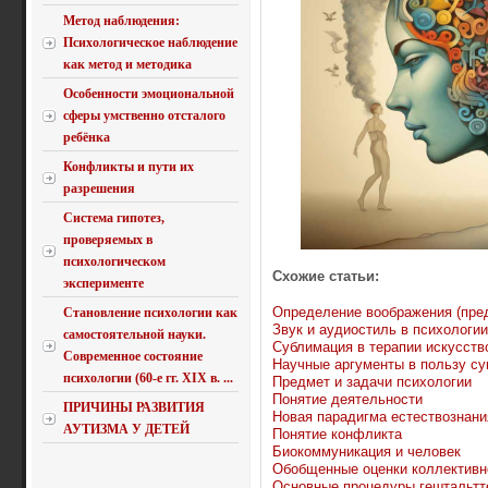
Метод наблюдения:
Психологическое наблюдение
как метод и методика
Особенности эмоциональной
сферы умственно отсталого
ребёнка
Конфликты и пути их
разрешения
Система гипотез,
проверяемых в
психологическом
Схожие статьи:
эксперименте
Определение воображения (пре
Становление психологии как
Звук и аудиостиль в психологи
самостоятельной науки.
Сублимация в терапии искусств
Современное состояние
Научные аргументы в пользу су
психологии (60-е гг. XIX в. ...
Предмет и задачи психологии
Понятие деятельности
ПРИЧИНЫ РАЗВИТИЯ
Новая парадигма естествознани
АУТИЗМА У ДЕТЕЙ
Понятие конфликта
Биокоммуникация и человек
Обобщенные оценки коллективн
Основные процедуры гештальтт