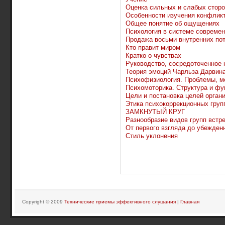
Оценка сильных и слабых сторо
Особенности изучения конфлик
Общее понятие об ощущениях
Психология в системе современ
Продажа восьми внутренних по
Кто правит миром
Кратко о чувствах
Руководство, сосредоточенное н
Теория эмоций Чарльза Дарвин
Психофизиология. Проблемы, м
Психомоторика. Структура и фу
Цели и постановка целей орган
Этика психокоррекционных груп
ЗАМКНУТЫЙ КРУГ
Разнообразие видов групп встр
От первого взгляда до убежденн
Стиль уклонения
Copyright © 2009
Технические приемы эффективного слушания
|
Главная