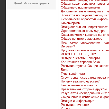
Общая характеристика привыче
Данный сайт или домен продается
Общение с подчиненными
Дополнительные методики в тр
8 советов по рациональному и
Особенности обработки информ
Бихевиоризм
Эмоциональнная напряженность
Идеологическая роль лидера
Характеристики каналов связи 
Общее понятие о характере
Под какое определение подп
Иеговы»?
Продажа символов покупателям
ИСКУССТВО ОБЩЕНИЯ
Четыре системы Лайкерта
Когнитивная терапия Бека
Развитие группы. Общие качест
Боль
Типы конфликта
Структурная схема планирован
Почему взаимно чувство?
Темперамент и личность
Нравственная сторона дружбы
Результаты исследования и их 
Сохранение и извлечение инфо
Эмоции и информация
Развитие личности
Учение