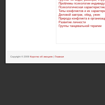
Проблемы психологии индивиду
Психологическая характеристик
Типы конфликтов и их характер
Деловой завтрак, обед, ужин
Природа конфликта в организац
Развитие личности
Группы танцевальной терапии
Copyright © 2009
Коротко об эмоциях
|
Главная