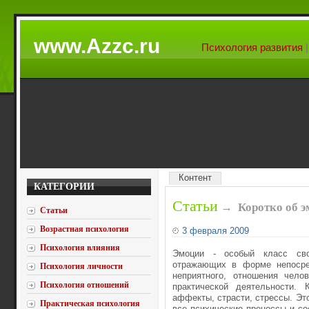
www.Azzc.ru
Психология развития
Контент
КАТЕГОРИИ
Статьи
→
Коротко об 
Статьи
Возрастная психология
3 февраля 2009
Психология влияния
Эмоции - особый класс свой
отражающих в форме непосред
Психология личности
неприятного, отношения чело
Психология отношений
практической деятельности. 
аффекты, страсти, стрессы. Эт
Практическая психология
все психи­ческие процессы и со