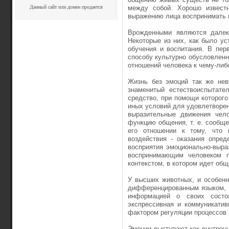
Данный сайт или домен продается
между собой. Хорошо извест
выражению лица воспринимать и
Врожденными являются далеко
Некоторые из них, как было ус
обучения и воспитания. В пер
способу культурно обусловленн
отношений человека к чему-либ
Жизнь без эмоций так же нев
знаменитый естествоиспытате
средство, при помощи которого
иных условий для удовлетворен
выразительные движения чело
функцию общения, т. е. сообще
его отношении к тому, что
воздействия - оказания опре­
восприятия эмо­ционально-выра
воспринимающим человеком пр
контекстом, в котором идет общ
У высших животных, и особенн
дифференцированным языком, 
информацией о своих состо
экспрессивная и коммуникати
фактором регу­ляции процессов 
Эмоции выступают как внутренн