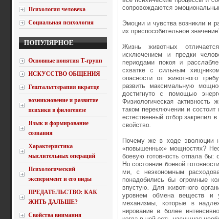
сопровождаются эмоциональны
Психология человека
Социальная психология
Эмоции и чувства возникли и р
их приспособительное зна­чение
ПОПУЛЯРНОЕ
Жизнь животных отличается
исключением и предки челов
Основные понятия Т-групп
периодами покоя и расслабле
схватке с сильным хищнико
ИСКУССТВО ОБЩЕНИЯ
опасности от животного треб
развить максимальную мощнос
Гештальттерапия вкратце
достигнуто с помощью энерг
возникновение и развитие
Физиологи­ческая активность 
таком переключении и состоит
психики в филогенезе
естествен­ный отбор закрепил в
Язык и формирование
свойство.
сознания
Почему же в ходе эволюции н
Характеристика
«повышенных» мощностях? Нео
мыслительных операций
боевую готовность отпала бы: 
Но состояние боевой готовности
Психологический
ми, с неэкономным расходова
эксперимент и его виды
понадобились бы огромные ко
впустую. Для животного орган
ПРЕДАТЕЛЬСТВО: КАК
уровнем обмена веществ и 
ЖИТЬ ДАЛЬШЕ?
механизмы, которые в надле
нирование в более интенсивн
Свойства внимания
когда в ней есть насущная не­о