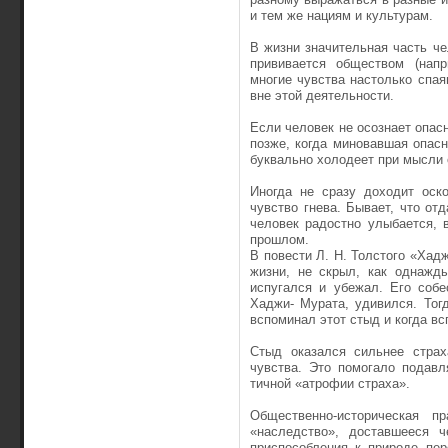
и тем же нациям и культурам.
В жизни значительная часть ч
прививается обществом (напр
многие чувства настолько спа
вне этой деятельности.
Если человек не осознает опасн
позже, когда миновав­шая опасн
буквально холодеет при мысли о
Иногда не сразу доходит оско
чувство гнева. Бывает, что от
человек радостно улыбается, 
прошлом.
В повести Л. Н. Толстого «Хад
жизни, не скрыл, как однажд
испугался и убежал. Его собе
Хаджи- Мурата, удивился. Тог
вспоминал этот стыд и когда вс
Стыд оказался сильнее страх
чувства. Это помогало по­давл
тичной «атрофии страха».
Общественно-историческая пр
«наследство», доставшееся ч
приспособ­ления к природе пе