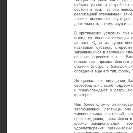
субъект узнает о потребностн
состоит в том, что они непо­
реализацией отвечающей этим 
ловека выполняют функцию о
деятельность, стимулируя и на
В критических условиях при н
выход из опасной ситуации в
аффект. Одно из существенн
навязывая субъекту стереоти
закрепившийся в эволюции спос
пенение, агрессию и т. п. Бл
возможность чрезвычайно выго
стоянии быстро, с большой ск
определив еще его тип, форму,
Эмоциональные ощущения биол
своеобразный способ поддержан
и предупреждают о разрушающ
факторов.
Чем более сложно организова
эволюционной лестнице оно
эмоциональных состояний, ко
происхождению, простейшая и
форма эмоциональных пере
удовлетворения органичес­ки
невозможностью это сделать пр