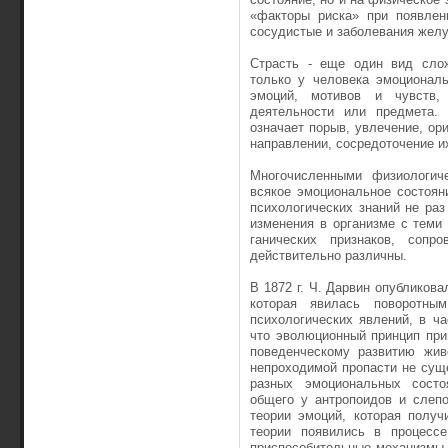
«факторы риска» при появле­н
сосудистые и заболевания желу
Страсть - еще один вид слож
только у человека эмоциональ
эмоций, мотивов и чувств, 
деятельности или пред­мета.
означает порыв, увлечение, ор
направлении, сосредоточение и
Многочисленными физиологич
всякое эмоциональное состоян
психологических знаний не ра
изменения в ор­ганизме с теми
ганических признаков, сопр
действительно различны.
В 1872 г. Ч. Дарвин опубликов
которая явилась поворотны
психологических явлений, в ча
что эволюционный принцип при
поведенческому развитию жив
непроходимой пропасти не сущ
разных эмоциональных состоя
общего у антропоидов и слепо
теории эмоций, кото­рая полу
теории появились в процесс
приспособительные механизмы,