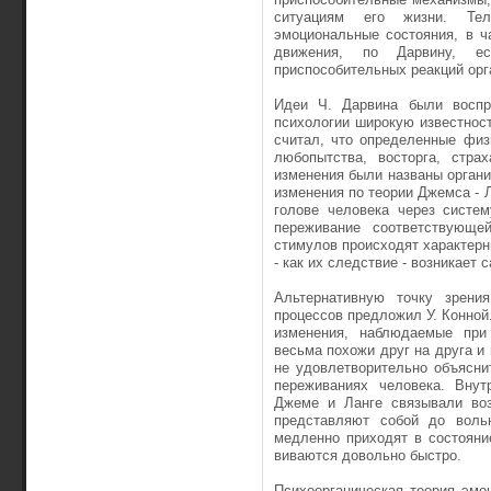
ситуациям его жизни. Тел
эмоциональные состояния, в ч
движения, по Дарвину, е
приспособительных реакций орг
Идеи Ч. Дарвина были воспр
психологии широкую известност
считал, что определенные физ
любопытства, вос­торга, стр
измене­ния были названы орган
изменения по теории Джемса - 
голове человека через систе
переживание соот­ветствующ
стиму­лов происходят характерн
- как их следствие - возникает 
Альтернативную точку зрени
процессов предложил У. Конной.
изменения, наблюдаемые при 
весьма похожи друг на друга и 
не удовлетворительно объясни
переживаниях человека. Внут
Джеме и Ланге связывали возн
представляют собой до вольн
медленно при­ходят в состоян
виваются довольно быстро.
Психоорганическая теория эмо