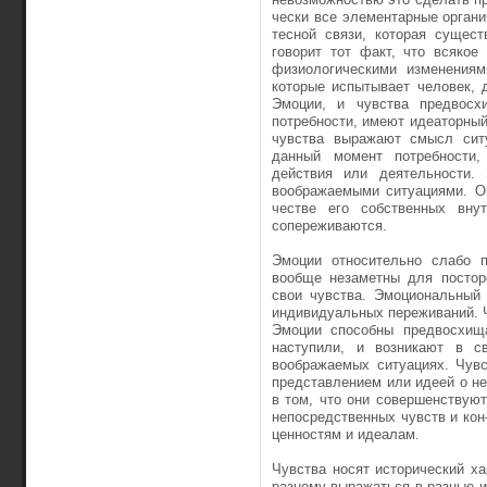
чески все элементарные орган
тесной связи, которая сущес
говорит тот факт, что всякое
физиологическими измене­ния
которые испытывает чело­век,
Эмоции, и чувства предвосх
потребности, имеют идеаторный 
чувства выражают смысл ситу
данный момент потребности,
действия или деятельности.
воображаемыми ситуациями. Он
честве его собственных вну
сопереживаются.
Эмоции относительно слабо п
вообще незаметны для постор
свои чувства. Эмоциональный 
индивидуальных пере­живаний. 
Эмоции способны предвосхища
наступили, и возникают в с
воображаемых ситуациях. Чувс
пред­ставлением или идеей о не
в том, что они совершенствуют
непосредственных чувств и ко
ценностям и идеалам.
Чувства носят исторический ха
разному выражаться в разные 