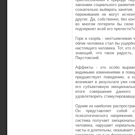
законами социального развития
сознательно выбирать занятия,
переживания не могут исчезн
других. Да, собствен­но, без к
во многом потеряли бы свою 
подчеркнет всей его прелести?»
Горе и скорбь - неотъемлемая 
облик человека стал бы ущербн
настоящего человека. Тот, кто л
знающий, что та­кое радость,
Паустовский.
Аффекты - это особо выраже
видимыми изменениями в повед
предшествует поведению, а ка
возникает в результа­те уже с
его субъективную эмоциональн
итоге совершения данного 
удовлетворить стимулировавшую
Одним из наиболее распростран
Он представляет собой со
психологического напряжения,
система получает эмоциона­ль
человека, нарушает нормальны
часты и длительны, оказывают 
состояние, но и на физическое 