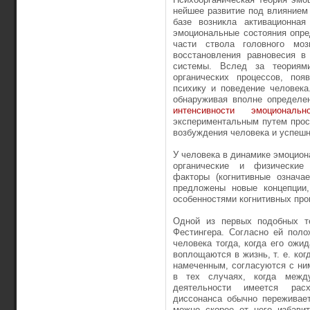
нейшее развитие под влиянием 
базе возникла активационная
эмоциональные состояния опре
части ствола головного мо
восстановления равновесия в
сис­темы. Вслед за теория
органических процессов, по
психику и поведение человека
обнаруживая вполне определен
интенсивности эмоциона­ль
экспериментальным путем прос
возбуждения человека и успешн
У человека в динамике эмоцион
органические и физические в
факторы (когнитивные означа
предложены новые концепции
особен­ностями когнитивных про
Одной из первых подобных те
Фестингера. Согласно ей поло
человека тогда, когда его ожи
воплощаются в жизнь, т. е. ког
намеченным, согласуются с ни
в тех случаях, когда межд
деятельности имеется расх
диссонанса обычно пере­живае
можно скорее от него избавит