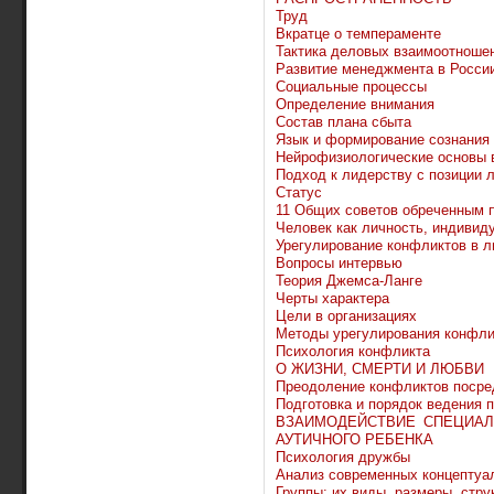
Труд
Вкратце о темпераменте
Тактика деловых взаимоотноше
Развитие менеджмента в Росси
Социальные процессы
Определение внимания
Состав плана сбыта
Язык и формирование сознания
Нейрофизиологические основы 
Подход к лидерству с позиции 
Статус
11 Общих советов обреченным п
Человек как личность, индивид
Урегулирование конфликтов в 
Вопросы интервью
Теория Джемса-Ланге
Черты характера
Цели в организациях
Методы урегулирования конфли
Психология конфликта
О ЖИЗНИ, СМЕРТИ И ЛЮБВИ
Преодоление конфликтов посре
Подготовка и порядок ведения 
ВЗАИМОДЕЙСТВИЕ СПЕЦИАЛ
АУТИЧНОГО РЕБЕНКА
Психология дружбы
Анализ современных концептуа
Группы: их виды, размеры, стру