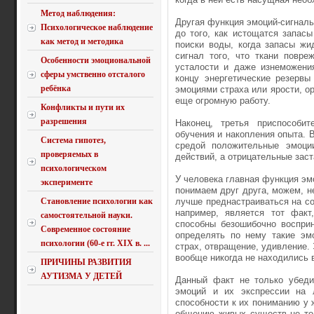
Метод наблюдения:
Другая функция эмоций-сигнальн
Психологическое наблюдение
до того, как исто­щатся запас
как метод и методика
поиски воды, когда запасы жи
сигнал того, что тка­ни повр
Особенности эмоциональной
усталости и даже изнеможения
сферы умственно отсталого
концу энергетические ре­зерв
ребёнка
эмоциями страха или ярости, ор
еще огромную работу.
Конфликты и пути их
разрешения
Наконец, третья приспособит
обучения и накопления опы­та. 
Система гипотез,
средой положительные эмоции
проверяемых в
действий, а отрицательные зас
психологическом
У человека главная функция эмо
эксперименте
понимаем друг друга, можем, не
Становление психологии как
лучше преднастраиваться на с
например, является тот факт
самостоятельной науки.
способны безошибочно восприн
Современное состояние
определять по нему такие эмо
психологии (60-е гг. XIX в. ...
страх, отвращение, удивление. 
вообще никогда не находились в
ПРИЧИНЫ РАЗВИТИЯ
АУТИЗМА У ДЕТЕЙ
Данный факт не только убеди
эмоций и их экспрессии на л
способности к их пониманию у ж
общению живых су­ществ не то