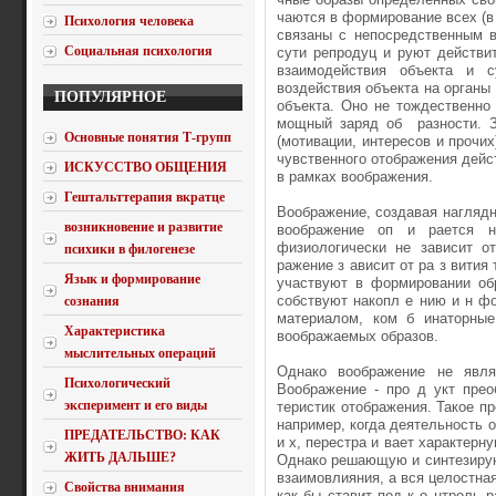
чаются в формирование всех (в
Психология человека
связаны с непосредственным в
Социальная психология
сути репродуц и руют действи
взаимодействия объекта и с
воздействия объекта на органы
ПОПУЛЯРНОЕ
объекта. Оно не тождественно
мощный заряд об ­ разности. 
Основные понятия Т-групп
(мотивации, интересов и прочи
чувственного отображения дейс
ИСКУССТВО ОБЩЕНИЯ
в рамках воображения.
Гештальттерапия вкратце
Воображение, создавая наглядн
возникновение и развитие
воображение оп и рается н
физиологически не зависит от
психики в филогенезе
ражение з ависит от ра з вития
Язык и формирование
участвуют в формировании обр
собствуют накопл е ­нию и н ф
сознания
материалом, ком б инаторные
Характеристика
воображаемых образов.
мыслительных операций
Однако воображение не являе
Психологический
Воображение - про д укт прео
эксперимент и его виды
теристик отображения. Такое пр
например, когда деятельность о
ПРЕДАТЕЛЬСТВО: КАК
и х, перестра и вает характерн
ЖИТЬ ДАЛЬШЕ?
Однако решающую и синтезирую
взаимо­влияния, а вся целостна
Свойства внимания
как бы ставит под к о нтроль р