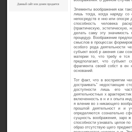
Данный сайт или домен продается
Элементы воображения как так
лишь тогда, когда наряду со 
непосредств е нно или опосре 
спо­собность человека рас
(практическую, эсте­тическую, 
делать саму эту значимость 
процедур. Воображение предпол
смыслов в процессах формирован
особого рода деятельности че
субъект вооб­ р ажения сам соз
материи то, что требу е тся 
предполагает, что субъект 
фрагмента своей собст в ен 
оснований.
Тот факт, что в восприятии ч
достраивать” недо­стающие ст
доступности лишь его част
деятельностных х арактеристик
включенность в н и х опыта инд
­я вление во з никающего вообр
прошлой деятельност и и уч
определяются сознательно сф
сущность воображения, заро ж
способности узнавать целое по
образ отсутствую щего предмета
родуцируются человек о м. Это