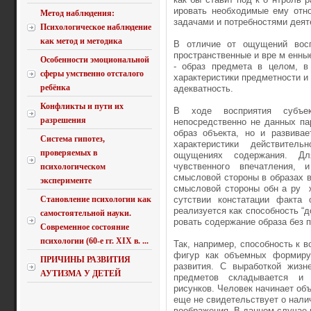
ировать необходимые ему отно
Метод наблюдения:
задачами и потребностями деят
Психологическое наблюдение
как метод и методика
В отличие от ощущений воспр
пространственные и вре м енные
Особенности эмоциональной
- образ предмета в целом, в
сферы умственно отсталого
характеристики предмет­ности и 
ребёнка
адекватность.
Конфликты и пути их
В ходе восприятия субъек
разрешения
непосредственно не данных па
образ объекта, но и развивае
Система гипотез,
характеристики действитель
проверяемых в
ощущениях содержания. Дл
чувственного впечатления,
психологическом
смысловой стороны в образах в
эксперименте
смысловой стороны обн а ру ­ 
Становление психологии как
сутствии констатации факта 
реализуется как способность “до
самостоятельной науки.
ро­вать содержание образа без 
Современное состояние
психологии (60-е гг. XIX в. ...
Так, например, способность к 
фигур как объемных формируе
ПРИЧИНЫ РАЗВИТИЯ
развития. С выработкой жизн
АУТИЗМА У ДЕТЕЙ
предметов складывается и 
рисунков. Человек начинает объ
еще не свидетельствует о нали
воображения. В данном случае 