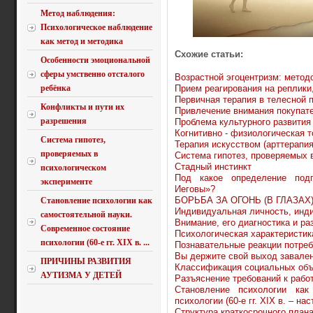
Метод наблюдения:
Психологическое наблюдение
как метод и методика
Схожие статьи:
Особенности эмоциональной
сферы умственно отсталого
Возрастной эгоцентризм: метод
Прием реагирования на реплики
ребёнка
Первичная терапия в телесной 
Конфликты и пути их
Привлечение внимания покупат
разрешения
Проблема культурного развития
Когнитивно - физиологическая 
Система гипотез,
Терапия искусством (арттерапия
проверяемых в
Система гипотез, проверяемых 
Стадный инстинкт
психологическом
Под какое определение подп
эксперименте
Иеговы»?
БОРЬБА ЗА ОГОНЬ (В ГЛАЗАХ
Становление психологии как
Индивидуальная личность, инд
самостоятельной науки.
Внимание, его диагностика и ра
Современное состояние
Психологическая характеристик
психологии (60-е гг. XIX в. ...
Познавательные реакции потре
Вы держите свой выход завале
ПРИЧИНЫ РАЗВИТИЯ
Классификация социальных объ
АУТИЗМА У ДЕТЕЙ
Разъяснение требований к рабо
Становление психологии как
психологии (60-е гг. XIX в. – н
Структура краткосрочного план