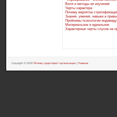
Воля и методы ее изучения
Черты характера
Почему вероятна стратификаци
Знания, умения, навыки и прив
Проблемы психологии индивиду
Материальное и идеальное
Характерные черты слухов на п
Copyright © 2009
Почему существуют организации
|
Главная