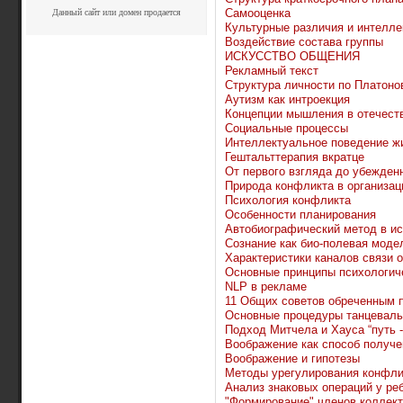
Самооценка
Данный сайт или домен продается
Культурные различия и интелле
Воздействие состава группы
ИСКУССТВО ОБЩЕНИЯ
Рекламный текст
Структура личности по Платоно
Аутизм как интроекция
Концепции мышления в отечеств
Социальные процессы
Интеллектуальное поведение ж
Гештальттерапия вкратце
От первого взгляда до убежденн
Природа конфликта в организац
Психология конфликта
Особенности планирования
Автобиографический метод в ис
Сознание как био-полевая моде
Характеристики каналов связи 
Основные принципы психологиче
NLP в рекламе
11 Общих советов обреченным п
Основные процедуры танцеваль
Подход Митчела и Хауса “путь -
Воображение как способ получе
Воображение и гипотезы
Методы урегулирования конфли
Анализ знаковых операций у ре
"Формирование" членов коллект