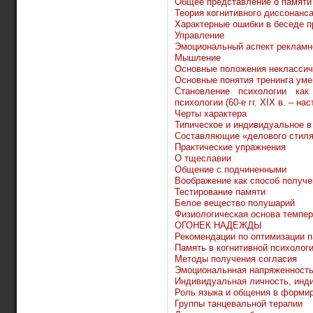
Общее представление о памяти
Теория когнитивного диссонанса
Характерные ошибки в беседе п
Управление
Эмоциональный аспект рекламн
Мышление
Основные положения неклассиче
Основные понятия тренинга уме
Становление психологии как
психологии (60-е гг. XIX в. – н
Черты характера
Типическое и индивидуальное в
Cоставляющие «делового стиля
Практические упражнения
О тщеславии
Общение с подчиненными
Воображение как способ получе
Тестирование памяти
Белое вещество полушарий
Физиологическая основа темпе
ОГОНЕК НАДЕЖДЫ
Рекомендации по оптимизации 
Память в когнитивной психолог
Методы получения согласия
Эмоциональнная напряженность
Индивидуальная личность, инд
Роль языка и общения в формир
Группы танцевальной терапии