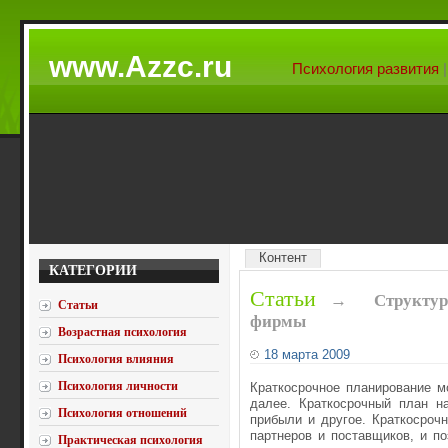
www.Azzc.ru
Психология развития
Контент
КАТЕГОРИИ
Статьи
→
Структу
Статьи
фирмы
Возрастная психология
18 марта 2009
Психология влияния
Психология личности
Краткосрочное планирование мо
далее. Краткосрочный план н
Психология отношений
прибыли и другое. Краткосроч
партнеров и поставщиков, и п
Практическая психология