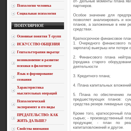
от- дельные моменты плана яв
Психология человека
партнеров.
Социальная психология
Особое значение для предпр
позволяет анализировать и ко
планов, а заложенные в нем 
ПОПУЛЯРНОЕ
средствах.
Основные понятия Т-групп
Краткосрочное финансовое пла
1. Очередного финансового п
ИСКУССТВО ОБЩЕНИЯ
зарплата) выигрыш или потери 
Гештальттерапия вкратце
2. Финансового плана нейтра
возникновение и развитие
(продажа старого оборудован
психики в филогенезе
деятельности
Язык и формирование
3. Кредитного плана;
сознания
4. Плана капитальных вложений
Характеристика
мыслительных операций
5. Плана по обеспечению ли
предшествующих планов: су
Психологический
средства резерв ликвидных сре
эксперимент и его виды
Кроме того, краткосрочный пла
ПРЕДАТЕЛЬСТВО: КАК
сырью; - производственный план
ЖИТЬ ДАЛЬШЕ?
продукции; - план по реа
капиталовложений и другое.
Свойства внимания