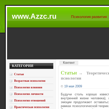
www.Azzc.ru
Психология развития
Контент
КАТЕГОРИИ
Статьи
→
Теоретичес
Статьи
псиологии
Возрастная психология
19 мая 2009
Психология влияния
Психология личности
Будучи столь хорошо извес
внутренней жизни человека),
Психология отношений
эмоции продолжают оставатьс
рамках психологической теории
Практическая психология