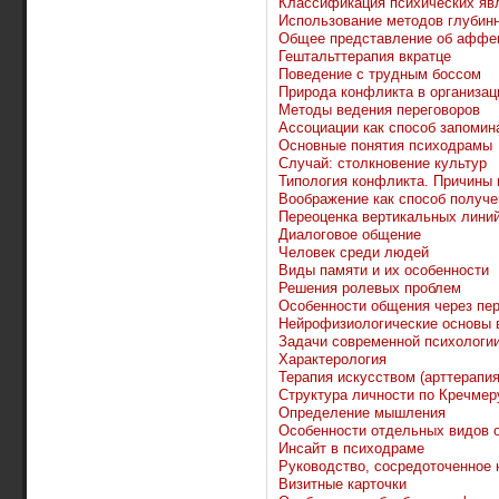
Классификация психических яв
Использование методов глубин
Общее представление об аффек
Гештальттерапия вкратце
Поведение с трудным боссом
Природа конфликта в организац
Методы ведения переговоров
Ассоциации как способ запомин
Основные понятия психодрамы
Случай: столкновение культур
Типология конфликта. Причины 
Воображение как способ получе
Переоценка вертикальных лини
Диалоговое общение
Человек среди людей
Виды памяти и их особенности
Решения ролевых проблем
Особенности общения через пе
Нейрофизиологические основы 
Задачи современной психологи
Характерология
Терапия искусством (арттерапия
Структура личности по Кречмер
Определение мышления
Особенности отдельных видов
Инсайт в психодраме
Руководство, сосредоточенное н
Визитные карточки