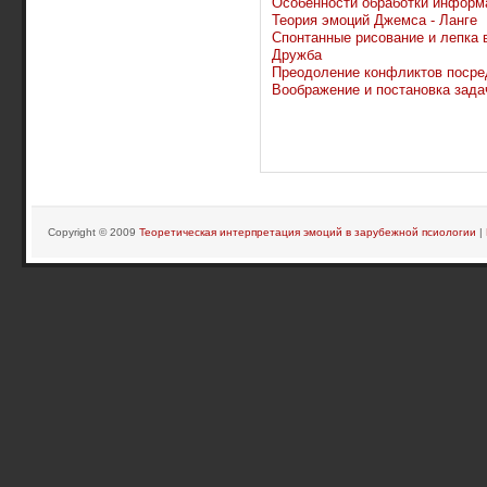
Особенности обработки информ
Теория эмоций Джемса - Ланге
Спонтанные рисование и лепка в
Дружба
Преодоление конфликтов посре
Воображение и постановка зада
Copyright © 2009
Теоретическая интерпретация эмоций в зарубежной псиологии
|