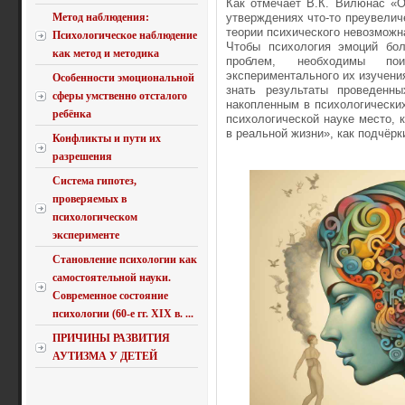
Как отмечает В.К. Вилюнас «О
Метод наблюдения:
утверждениях что-то преувелич
теории психического невозможн
Психологическое наблюдение
Чтобы психология эмоций бол
как метод и методика
проблем, необходимы по
экспериментального их изучени
Особенности эмоциональной
знать результаты проведенны
сферы умственно отсталого
накопленным в психологических
ребёнка
психологической науке место, 
в реальной жизни», как подчёр
Конфликты и пути их
разрешения
Система гипотез,
проверяемых в
психологическом
эксперименте
Становление психологии как
самостоятельной науки.
Современное состояние
психологии (60-е гг. XIX в. ...
ПРИЧИНЫ РАЗВИТИЯ
АУТИЗМА У ДЕТЕЙ