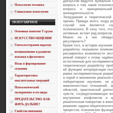
Дискуссии ведутся буквально 
Психология человека
вопроса о том, какие психиче
вопроса о принципиально
Социальная психология
жизнедеятельности.
Затруднения в теоретической
причин. Прежде всего, когда 
ПОПУЛЯРНОЕ
случай: они являются сам
психического. В силу того, чт
Основные понятия Т-групп
интимные, встает ряд вопросов
Можно ли в них обнаружит
ИСКУССТВО ОБЩЕНИЯ
регулярность?
Гештальттерапия вкратце
Кроме того, в истории изучени
разработку оказывали влияние
возникновение и развитие
расширились возможности эксп
психики в филогенезе
резкий поворот к этому надёжн
естественные для эксперимента
Язык и формирование
теоретическую разработку про
сознания
ей функцию интерпретации пол
рамки экспериментально разра
Характеристика
а порой и жизненною реальнос
мыслительных операций
лабораторное изучение, не 
межличностных отношений, а
Психологический
областей, практической деяте
эксперимент и его виды
чувств, сосредотачивающих жи
внутренних конфликтов и к
ПРЕДАТЕЛЬСТВО: КАК
решительным поворотам в жизн
ЖИТЬ ДАЛЬШЕ?
решению задачи общепсихологич
процессов, психических функци
Свойства внимания