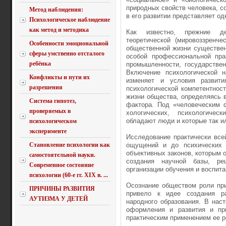
природных свойств человека, с
Метод наблюдения:
в его развитии представляет од
Психологическое наблюдение
как метод и методика
Как известно, прежние де
теоретической (мировоззренче
Особенности эмоциональной
общественной жизни сущест­ве
сферы умственно отсталого
особой профессиональной прак
ребёнка
промышленности, государственн
Включение психологической н
Конфликты и пути их
изменяет и ус­ловия развит
разрешения
психологической компетентнос
жизни общества, определяясь 
Система гипотез,
фактора. Под «чело­веческим 
проверяемых в
хологических, психологичес
обладают люди и которые так и
психологическом
эксперименте
Исследование практически все
Становление психологии как
ощущений и до психических с
объективных законов, кото­рым 
самостоятельной науки.
со­здания научной базы, ре
Современное состояние
организации обучения и воспита
психологии (60-е гг. XIX в. ...
Осознание обществом роли при
ПРИЧИНЫ РАЗВИТИЯ
привело к идее создания ра
АУТИЗМА У ДЕТЕЙ
народного образования. В нас
офор­мления и развития и п
практическим применением ее р