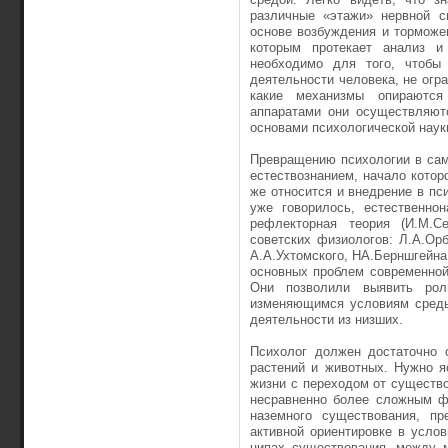
различные «этажи» нервной с
основе возбуждения и торможе
которым протекает анализ и 
необходимо для того, чтобы 
деятельности человека, не ог­р
какие механизмы опираются
аппаратами они осуществляютс
основами психологической наук
Превращению психологии в сам
естествознанием, начало котор
же относится и внедрение в пси
уже говорилось, естественнон
рефлекторная теория (И.М.Се
советских физи­ологов: Л.А.Орб
А.А.Ухтомского, НА.Берншгейна
основных проблем современ­но
Они позволили выявить рол
изменяющимся условиям среды
деятельности из низших.
Психолог должен достаточно о
растений и животных. Нужно я
жизни с переходом от существ
несравненно более сложным ф
наземного существования, пр
активной ориентиров­ке в усло
ципах существования, между м