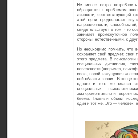
Не менее остро потребность 
обращается к проблемам восп
личности, соответствующей тр
этой це­ли предполагает изуч
направленности, способностей,
свидетельствует о том, что со
занима­ет промежуточное п
стороны, естественными, с друг
Но необходимо помнить, что в
сохраняет свой предмет, свои 
этого предмета. В психологии
специальных дисциплин, св
поверхности (например, психофи
свою, порой кажущую­ся «несов
ной области знания. В конце к
одного и того же класса яв
специальных психологичес
экспериментально и те­оретиче
блемы. Главный объект иссле
один и тот же. Это — человек, е