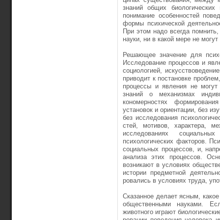
знаний общих биологических 
понимание особенно­стей пове
формы психической деятельнос
При этом надо всегда помнить
науки, ни в какой ме­ре не могу
Решающее значение для психо
Исследование процессов и явле
социологией, ис­кусствоведени
приводит к постановке проблем,
процессы и явления не могут
знаний о ме­ханизмах индив
кономерностях формирования
установок и ориентации, без изу
без исследования пси­хологиче
стей, мотивов, характера, ме
исследованиях социальных
психологических факторов. Пс
социальных про­цессов, и, нап
анализа этих процессов. Осн
возникают в условиях обществе
истории предмет­ной деятельн
ровались в условиях труда, упо
Сказанное делает ясным, какое 
общественными науками. Ес
животного играют био­логически
ровании поведения человека и