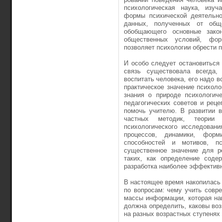
психологическая наука, изуч
формы психической дея­тельн
данных, полученных от обще
обобщающего основные закон
общественных условий, фор
позволяет психологии обре­сти 
И особо следует остановиться н
связь существовала всегда,
воспитать человека, его на­до 
прак­тическое значение психоло
знания о природе психологич
педагогических советов и реце
по­мочь учителю. В развитии в
частных методик, теории 
психологического исследовани
процессов, динамики, форм
способностей и мотивов, п
существенное значение для р
таких, как определение содер
разработка наиболее эффективн
В настоящее время накопилась
по вопросам: чему учить совре
массы информации, которая на
должна определить, каковы воз
на разных воз­растных ступенях 