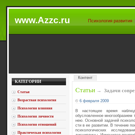
www.Azzc.ru
Психология развития
Контент
КАТЕГОРИИ
Статьи
→
Задачи совр
Статьи
Возрастная психология
6 февраля 2009
Психология влияния
В настоящее время наблюда
обусловленное многообразием т
Психология личности
нею. Основной задачей психоло
Психология отношений
сти в ее развитии. В течение п
психологических исследова
Практическая психология
дисциплины. Изменился понятий