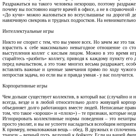
Раздражаться на такого человека нехорошо, поэтому раздра
почему вы постоянно ищете врачей в офисе, а не в справочной
«До кучи» можно жаловаться во всеуслышанье на дорогой де
навязчивую свекровь и трудных подростков. На невнимательног
Интеллектуальные игры
Никто не спорит с тем, что вы умнее всех. Но зачем же это т
взрастить к себе максимально невыгодное отношение со ст
выступления коллег с кислым лицом. Можно в это время игр
старайтесь «разбить» коллегу, приводя к каждому пункту его
перед начальством, а это тоже многих весьма раздражает, ос
вставлять важные и ценные замечания прямо по ходу чужого 
непростая задача, но если вы и правда умная - у вас получится.
Корпоративные игры
Чем дольше существует коллектив, в который вас (случайно и н
всегда, везде и в любой относительно долго живущей корпо
объединяет долго работающих вместе людей. Неписаные прави
том, что такое «хорошо» и «плохо») – те признаки, которые не
Игнорировать коллективные нормы поведения – это нехитрый
просто уволят, и вы не успеете насладиться всеобщим неприят
К примеру, немаловажная вещь – обед. В дружных и сплоченны
трапезу – верный путь, ведущий к бойкоту. Если на вашей фир