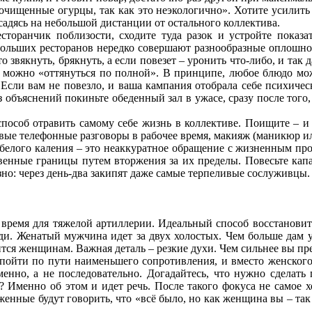
неочищенные огурцы, так как это неэкологично». Хотите усилить
садясь на небольшой дистанции от остального коллектива.
сторанчик поблизости, сходите туда разок и устройте показа
больших ресторанов нередко совершают разнообразные оплошнос
то звякнуть, брякнуть, а если повезет – уронить что-либо, и та
же можно «оттянуться по полной». В принципе, любое блюдо може
. Если вам не повезло, и ваша кампания отобрала себе психиче
объяснений покиньте обеденный зал в ужасе, сразу после того,
способ отравить самому себе жизнь в коллективе. Поищите – и
ые телефонные разговоры в рабочее время, макияж (маникюр или
белого каления – это неаккуратное обращение с жизненным прос
венные границы путем вторжения за их пределы. Повесьте капа
казно: через день-два закипят даже самые терпеливые сослуживцы.
о время для тяжелой артиллерии. Идеальный способ восстановит
ди. Женатый мужчина идет за двух холостых. Чем больше дам 
вится женщинам. Важная деталь – резкие духи. Чем сильнее вы п
 пойти по пути наименьшего сопротивления, и вместо женского
менно, а не последовательно. Догадайтесь, что нужно сделать 
 Именно об этом и идет речь. После такого фокуса не самое 
енные будут говорить, что «всё было, но как женщина вы – так 