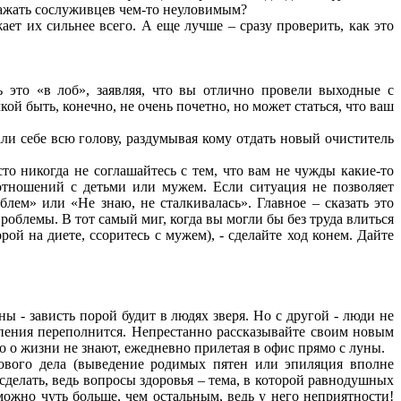
дражать сослуживцев чем-то неуловимым?
ает их сильнее всего. А еще лучше – сразу проверить, как это
ь это «в лоб», заявляя, что вы отлично провели выходные с
й быть, конечно, не очень почетно, но может статься, что ваш
али себе всю голову, раздумывая кому отдать новый очиститель
о никогда не соглашайтесь с тем, что вам не чужды какие-то
отношений с детьми или мужем. Если ситуация не позволяет
лем» или «Не знаю, не сталкивалась». Главное – сказать это
облемы. В тот самый миг, когда вы могли бы без труда влиться
ой на диете, ссоритесь с мужем), - сделайте ход конем. Дайте
 - зависть порой будит в людях зверя. Но с другой - люди не
рпения переполнится. Непрестанно рассказывайте своим новым
о о жизни не знают, ежедневно прилетая в офис прямо с луны.
ового дела (выведение родимых пятен или эпиляция вполне
с сделать, ведь вопросы здоровья – тема, в которой равнодушных
можно чуть больше, чем остальным, ведь у него неприятности!