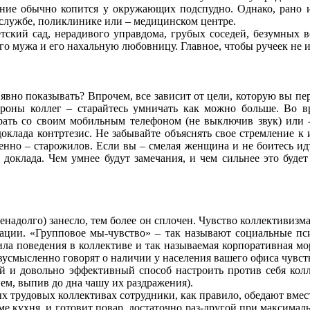
жение обычно копится у окружающих подспудно. Однако, рано 
 службе, поликлинике или – медицинском центре.
тский сад, нерадивого управдома, грубых соседей, безумных 
о мужа и его нахальную любовницу. Главное, чтобы ручеек не ис
ак явно показывать? Впрочем, все зависит от цели, которую вы п
ороны коллег – старайтесь умничать как можно больше. Во 
ать со своим мобильным телефоном (не выключив звук) или -
 доклада контртезис. Не забывайте объяснять свое стремление к
обенно – старожилов. Если вы – смелая женщина и не боитесь ид
доклада. Чем умнее будут замечания, и чем сильнее это будет
енадолго) занесло, тем более он сплочен. Чувство коллективизма
рации. «Групповое мы-чувство» – так называют социальные пси
ла поведения в коллективе и так называемая корпоративная мо
двусмысленно говорят о наличии у населения вашего офиса чувст
 и довольно эффективный способ настроить против себя колле
ием, выпив до дна чашу их раздражения).
х трудовых коллективах сотрудники, как правило, обедают вмес
ме кухня, и готовит повар, достаточно раз-другой при максимал