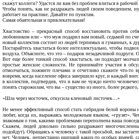
скажут коллеги? Удастся ли вам без проблем влиться в рабочи
Чтобы понять, как не раздражать людей своим поведением, нуж
работает на практике. Давайте по пунктам.
Самая обаятельная и привлекательная!
Хвастовство – прекрасный способ восстановить против себя
любовником или – что муж подарил вам новый, седьмой по счет
новый коллектив состоит из людей терпимых и гуманных, к д
Постарайтесь хвастаться более интеллектуально, чтобы подвох
воздуха. Объясните, что это – подарок незадачливой подруги. О
Вот еще более тонкий способ хвастаться, он подходит молча
простые женские сложности. Не принимайте участия в обсу
отмолчаться, пожмите плечами и отчетливо скажите что-то в
вовремя, когда население офиса завершило круг, и каждый вне
в коллектив, подтвердив, что и вам не чуждо ничто человечес
понять старожилам, что вы – существо из иного, более редкого,
«Шла через мосточек, откусила кленовый листочек…»
Не менее эффективный способ стать гибридом белой вороны и 
любят, когда их, выражаясь молодежным языком, «грузят». Ч
знакомым о том, какими проблемами переполнена ваша повседне
Скажем, людей довольно сильно раздражают многочисленные
подойдут). Обращаясь к человеку с такой просьбой, вы застаете
нет. Человек, непрестанно ищущий каких-то особых врачей, с