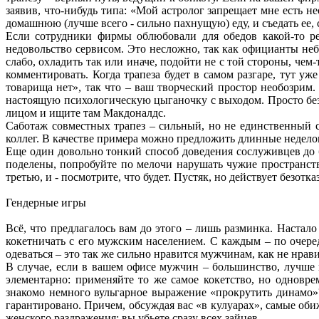
заявив, что-нибудь типа: «Мой астролог запрещает мне есть 
домашнюю (лучше всего - сильно пахнущую) еду, и съедать ее, 
Если сотрудники фирмы облюбовали для обедов какой-то ре
недовольство сервисом. Это несложно, так как официанты не
слабо, охладить так или иначе, подойти не с той стороны, чем-
комментировать. Когда трапеза будет в самом разгаре, тут у
товарища нет», так что – ваш творческий простор необозрим
настоящую психологическую цыганочку с выходом. Просто без 
лицом и ищите там Макдоналдс.
Саботаж совместных трапез – сильный, но не единственный 
коллег. В качестве примера можно предложить длинные неделов
Еще один довольно тонкий способ доведения сослуживцев до 
поделены, попробуйте по мелочи нарушать чужие пространст
третью, и - посмотрите, что будет. Пустяк, но действует безот
Гендерные игры
Всё, что предлагалось вам до этого – лишь разминка. Настал
кокетничать с его мужским населением. С каждым – по очере
одеваться – это так же сильно нравится мужчинам, как не нра
В случае, если в вашем офисе мужчин – большинство, лучше
элементарно: применяйте то же самое кокетство, но одновре
знакомо немного вульгарное выражение «прокрутить динамо»?
гарантировано. Причем, обсуждая вас «в кулуарах», самые обиж
женского раздражения: вы убьете сразу всех зайцев.