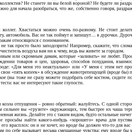
й коллектив? Не станете ли вы белой вороной? Не будете ли раз
но для начала разобраться, что же, собственно говоря, раздраж
 коллег. Хвастаться можно очень по-разному. Не стоит делат
у, автомобиль. Вас не так поймут и запишут… в дурочки. Дурочко
уракам относящихся с пониманием.
 не так просто было заподозрить! Например, скажите, что слом
чиститель воздуха вам ни к чему, ведь вы живете за городом.
ливым или скромным дамам, которые «заливать» не любят. Прост
ждении товаров и цен, здоровья, способов похудания, взаимо
роде: «Для меня это неактуально» или «У меня с этим нет проб
с свои «пять копеек» в обсуждение животрепещущей (вроде бы) пр
кое (вы тоже не сразу можете подобрать себе костюм, сидите пор
 теста: вас не интересуют такие глупости.
козла отпущения – ровно обратный: жалуйтесь. С одной стороны
ем сильнее вы «грузите» окружающих, тем быстрее их чаша те
вная жизнь. Делайте это с таким видом, будто остальные ничег
 просьбы найти какого-нибудь «хорошего» врача для пустяк
 его врасплох: он и не хочет, но вроде бы должен что-то для ва
ам по себе вызывает весьма смешанные чувства: ему вроде бы 