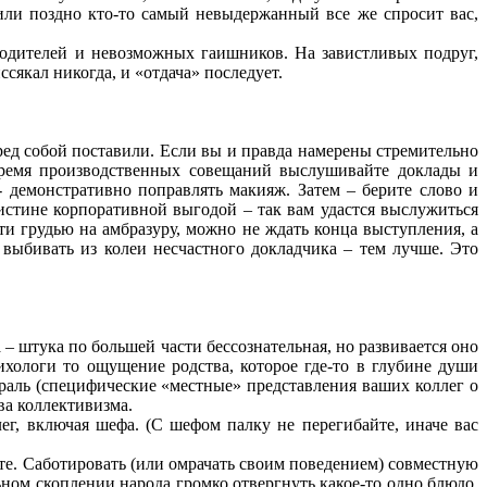
или поздно кто-то самый невыдержанный все же спросит вас,
водителей и невозможных гаишников. На завистливых подруг,
сякал никогда, и «отдача» последует.
еред собой поставили. Если вы и правда намерены стремительно
время производственных совещаний выслушивайте доклады и
 демонстративно поправлять макияж. Затем – берите слово и
 истине корпоративной выгодой – так вам удастся выслужиться
ти грудью на амбразуру, можно не ждать конца выступления, а
 выбивать из колеи несчастного докладчика – тем лучше. Это
 – штука по большей части бессознательная, но развивается оно
хологи то ощущение родства, которое где-то в глубине души
раль (специфические «местные» представления ваших коллег о
ва коллективизма.
г, включая шефа. (С шефом палку не перегибайте, иначе вас
те. Саботировать (или омрачать своим поведением) совместную
ьном скоплении народа громко отвергнуть какое-то одно блюдо,