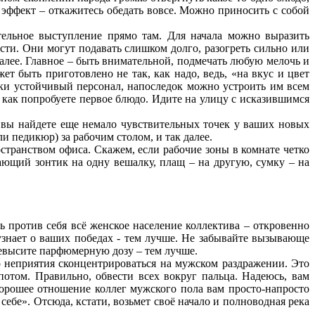
 эффект – откажитесь обедать вовсе. Можно приносить с собой
тельное выступление прямо там. Для начала можно выразить
ти. Они могут подавать слишком долго, разогреть сильно или
к далее. Главное – быть внимательной, подмечать любую мелочь и
т быть приготовлено не так, как надо, ведь, «на вкус и цвет
ски устойчивый персонал, напоследок можно устроить им всем
 как попробуете первое блюдо. Идите на улицу с исказившимся
 вы найдете еще немало чувствительных точек у ваших новых
 педикюр) за рабочим столом, и так далее.
транством офиса. Скажем, если рабочие зоны в комнате четко
ющий зонтик на одну вешалку, плащ – на другую, сумку – на
ь против себя всё женское население коллектива – откровенно
узнает о ваших победах - тем лучше. Не забывайте вызывающе
ревысите парфюмерную дозу – тем лучше.
 неприятия сконцентрироваться на мужском раздражении. Это
потом. Правильно, обвести всех вокруг пальца. Надеюсь, вам
хорошее отношение коллег мужского пола вам просто-напросто
себе». Отсюда, кстати, возьмет своё начало и полноводная река