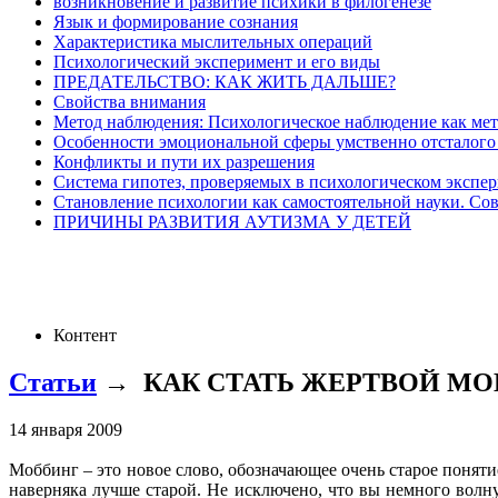
возникновение и развитие психики в филогенезе
Язык и формирование сознания
Характеристика мыслительных операций
Психологический эксперимент и его виды
ПРЕДАТЕЛЬСТВО: КАК ЖИТЬ ДАЛЬШЕ?
Свойства внимания
Метод наблюдения: Психологическое наблюдение как мет
Особенности эмоциональной сферы умственно отсталого
Конфликты и пути их разрешения
Система гипотез, проверяемых в психологическом экспе
Становление психологии как самостоятельной науки. Совре
ПРИЧИНЫ РАЗВИТИЯ АУТИЗМА У ДЕТЕЙ
Контент
Статьи
→
КАК СТАТЬ ЖЕРТВОЙ МО
14 января 2009
Моббинг – это новое слово, обозначающее очень старое понятие
наверняка лучше старой. Не исключено, что вы немного волну