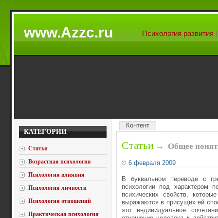
www.Azzc.ru
Психология развития
Контент
КАТЕГОРИИ
Статьи
→
Общее понят
Статьи
Возрастная психология
6 февраля 2009
Психология влияния
В буквальном переводе с гре
психологии под характером п
Психология личности
психических свойств, которы
Психология отношений
выражаются в присущих ей спос
это индивидуальное сочетан
Практическая психология
отношение человека к действи