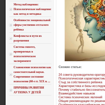
Метод наблюдения:
Психологическое наблюдение
как метод и методика
Особенности эмоциональной
сферы умственно отсталого
ребёнка
Конфликты и пути их
разрешения
Система гипотез,
проверяемых в
психологическом
эксперименте
Схожие статьи:
Становление психологии как
самостоятельной науки.
24 совета руководителю-оратор
Современное состояние
Психологическая характеристик
психологии (60-е гг. XIX в. ...
Стыд за собственного ребенка
Характеристика и базы исследо
ПРИЧИНЫ РАЗВИТИЯ
Почему стабильно бессознател
АУТИЗМА У ДЕТЕЙ
Взаимодействие навыков
Система психических явлений
Общие рекомендации по решени
Особенности классификации акц