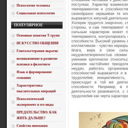
поступках. Характер взаимосв
Психология человека
темпераментом и способностя
Социальная психология
своеобразно окрашивая те ил
выражается кипучей деятельнос
Холерик трудится энергично, с
ПОПУЛЯРНОЕ
стороны, и сам темперамент п
сильным характером может по
Основные понятия Т-групп
темперамента, контролировать 
способности. Высокий уровень с
ИСКУССТВО ОБЩЕНИЯ
коллективизм - чувство неразры
блага, вера в свои силы
Гештальттерапия вкратце
неудовлетворенностью своими 
возникновение и развитие
умением критически относить
умением настойчиво преодол
психики в филогенезе
неудач, работать организов
Язык и формирование
способностей выражается и в 
трудолюбие, инициативность, 
сознания
происходит в той же деяте
Характеристика
способности. Например, в 
мыслительных операций
деятельности развивается, с 
трудолюбие как черта характера
Психологический
эксперимент и его виды
ПРЕДАТЕЛЬСТВО: КАК
ЖИТЬ ДАЛЬШЕ?
Свойства внимания