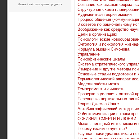
Сознание как высшая форма пс
Данный сайт или домен продается
Структурная схема планирован
Рудиментная теория эмоций
Процесс общения (коммуникаци
8 советов по рациональному и
Воображение как средство науч
Цели в организациях
Психологические новообразован
Онтология и психология жизнед
Формула эмоций Симонова
Управление
Психофизические шкалы
Система стратегического управ
Измерение и другие методы пси
Основные стадии подготовки и 
Терминологический аппарат ис
Модели работы мозга
Темперамент и личность
Проверка в условиях оптовой п
Переоценка вертикальных лини
Теория Джемса-Ланге
Автобиографический метод в ис
О биокоммуникации с точки зре
О ЖИЗНИ, СМЕРТИ И ЛЮБВИ
Мысль - мощный источником и
Почему взаимно чувство?
Научная психодиагностика и пс
Продажа символов покупателям