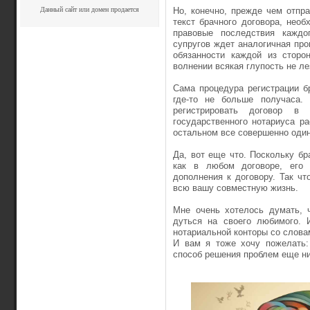
Данный сайт или домен продается
Но, конечно, прежде чем отпра
текст брачного договора, нео
правовые последствия каждо
супругов ждет аналогичная проц
обязанности каждой из сторо
волнении всякая глупость не ле
Сама процедура регистрации б
где-то не больше получаса.
регистрировать договор в 
государственного нотариуса ра
остальном все совершенно один
Да, вот еще что. Поскольку бра
как в любом договоре, его
дополнения к договору. Так ч
всю вашу совместную жизнь.
Мне очень хотелось думать, ч
дуться на своего любимого. 
нотариальной конторы со слова
И вам я тоже хочу пожелать:
способ решения проблем еще ни