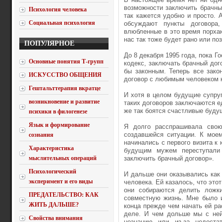
возможности заключить брачный
Психология человека
так кажется удобно и просто. 
Социальная психология
обсуждают пункты договора
влюбленные в это время порха
нас так тоже будет рано или поз
ПОПУЛЯРНОЕ
До 8 декабря 1995 года, пока 
Основные понятия Т-групп
кодекс, заключать брачный дог
бы законным. Теперь все закон
ИСКУССТВО ОБЩЕНИЯ
договор с любимым человеком 
Гештальттерапия вкратце
И хотя в целом будущие супруги
возникновение и развитие
таких договоров заключаются ед
же так боятся счастливые буду
психики в филогенезе
Язык и формирование
Я долго расспрашивала сво
создавшейся ситуации. К мое
сознания
начинались с первого визита к 
Характеристика
будущим мужем переступали
мыслительных операций
заключить брачный договор».
Психологический
И дальше они оказывались как
эксперимент и его виды
человека. Ей казалось, что это
они собираются делить ложки
ПРЕДАТЕЛЬСТВО: КАК
совместную жизнь. Мне было и
ЖИТЬ ДАЛЬШЕ?
конца прежде чем начать ей ра
деле. И чем дольше мы с ней
Свойства внимания
незнанию или из-за недоста