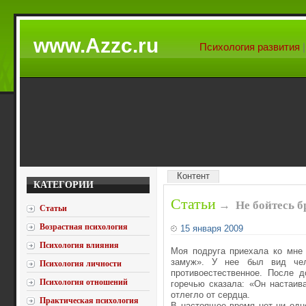
www.Azzc.ru
Психология развития
Контент
КАТЕГОРИИ
Статьи
→
Не бойтесь б
Статьи
Возрастная психология
15 января 2009
Психология влияния
Моя подруга приехала ко мне 
замуж». У нее был вид чело
Психология личности
противоестественное. После д
Психология отношений
горечью сказала: «Он настаив
отлегло от сердца.
Практическая психология
В настоящее время нет ни одн