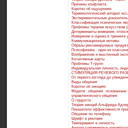
Причины конфликта
Коротко об ощущениях
Терминологический аппарат ис
Экспериментальные доказатель
Классификация психических яв
Проблемы терапии искусством (
Детерминанты внимания, относ
Измерение и оценка в тренинге
Коммуникационные мотивы
Образы рекламируемых продук
Психофизика - один из классич
Воображение и мысленный эксп
Когнитивные карты
Проблемы Т-групп
Индивидуальная личность, инд
СТИМУЛЯЦИЯ РЕЧЕВОГО РАЗ
От первого взгляда до убежденн
Виды общения
Коротко об эмоциях
Модели общения основанные
управленческого общения
О гордости
Теория эмоций Альфреда Адле
Показатели эффективности про
Общение по телефону
Шрифт в рекламе
Темперамент и личность
Анализ современных концептуа