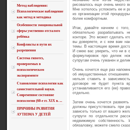
рисовалось еще очень много в
Метод наблюдения:
Мне хотелось успокоить ее и ра
Психологическое наблюдение
из организации этой процедур
как метод и методика
более комфортным.
Особенности эмоциональной
Итак, давайте начнем с того
сферы умственно отсталого
обязательно разрабатывать н
ребёнка
конторе. Это может сделать кт
вы доверяете, и с кем вам на
Конфликты и пути их
темы. В настоящее время доста
разрешения
И смею вас уверить, что ни в 
формулировок про дележ но
Система гипотез,
супругам очень гуманен и делик
проверяемых в
Очень хочется еще раз напомни
психологическом
об имущественных отношениях
эксперименте
нельзя ставить в зависимост
Становление психологии как
договоре не будет пункта в
устанавливается его (ее) прав
самостоятельной науки.
отдельно.
Современное состояние
психологии (60-е гг. XIX в. ...
Затем очень хочется развеять
должны присутствовать при ра
ПРИЧИНЫ РАЗВИТИЯ
зависеть только от вашего жел
АУТИЗМА У ДЕТЕЙ
супруги по отдельности рас
недвижимую собственность. 
обязаловку, можете смело сказа