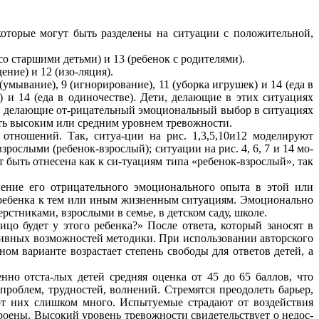
которые могут быть разделены на ситуации с положительной,
о старшими детьми) и 13 (ребенок с родителями).
ение) и 12 (изо-ляция).
(умывание), 9 (игнорирование), 11 (уборка игрушек) и 14 (еда в
 и 14 (еда в одиночестве). Дети, делающие в этих ситуациях
и, делающие от-рицательный эмоциональный выбор в ситуациях
дать высоким или средним уровнем тревожности.
тношений. Так, ситуа-ции на рис. 1,3,5,10и12 моделируют
рослыми (ребенок-взрослый); ситуации на рис. 4, 6, 7 и 14 мо-
 быть отнесена как к си-туациям типа «ребенок-взрослый», так
ение его отрицательного эмоционального опыта в этой или
 ребенка к тем или иным жизненным ситуациям. Эмоционально
стниками, взрослыми в семье, в детском саду, школе.
о будет у этого ребенка?» После ответа, который заносят в
тивных возможностей методики. При использовании авторского
м варианте возрастает степень свободы для ответов детей, а
нно отста-лых детей средняя оценка от 45 до 65 баллов, что
проблем, трудностей, волнений. Стремятся преодолеть барьер,
т них слишком много. Испытуемые страдают от воздействия
оены. Высокий уровень тревожности свидетельствует о недос-