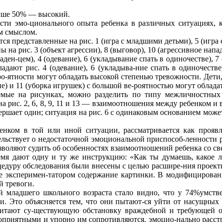
ыше 50% — высокий.
сти эмо-ционального опыта ребенка в различных ситуациях, 
м смыслом.
 представленные на рис. 1 (игра с младшими детьми), 5 (игра с
а рис. 3 (объект агрессии), 8 (выговор), 10 (агрессивное напад
ен-цем), 4 (одевание), 6 (укладывание спать в одиночестве), 7 
дают рис. 4 (одевание), 6 (укладыва-ние спать в одиночестве)
о-ятности могут обладать высокой степенью тревожности. Дет
ние) и 11 (уборка игрушек) с большой ве-роятностью могут обла
мые на рисунках, можно разделить по типу межличностных о
 рис. 2, 6, 8, 9, 11 и 13 — взаимоотношения между ребенком и вз
ршает один; ситуация на рис. 6 с одинаковым основанием может
нком в той или иной ситуации, рассматривается как проявл
ельствует о недостаточной эмоциональной приспособ-ленности
оляют судить об особенностях взаимоотношений ребенка со свер
я дают одну и ту же инструкцию: «Как ты думаешь, какое лиц
цедуру обследования были внесены с целью расшире-ния проек
е эксперимен-татором содержание картинки. В модифицированно
й тревоги.
й младшего школьного возраста стало видно, что у 74%умстве
ти. Это объясняется тем, что они пытают-ся уйти от насущных 
читают су-ществующую обстановку враждебной и требующей о
оприятными и упорно им сопротивляются, эмоцио-нально расстр