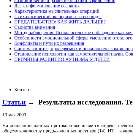
возникновение и развитие психики в филогенезе
Язык и формирование сознания
Характеристика мыслительных операций
Психологический эксперимент и его виды
ПРЕДАТЕЛЬСТВО: КАК ЖИТЬ ДАЛЬШЕ?
Свойства внимания
Метод наблюдения: Психологическое наблюдение как мет
Особенности эмоциональной сферы умственно отсталого
Конфликты и пути их разрешения
Система гипотез, проверяемых в психологическом экспе
Становление психологии как самостоятельной науки. Совре
ПРИЧИНЫ РАЗВИТИЯ АУТИЗМА У ДЕТЕЙ
Контент
Статьи
→
Результаты исследования. Т
19 мая 2009
На основании данных протокола вычисляется индекс тревож
общему количеству предъ-явленных рисунков (14). ИТ = количе