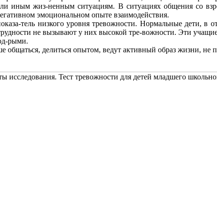
или иным жиз-ненным ситуациям. В ситуациях общения со взро
негативном эмоциональном опыте взаимодействия.
 показа-тель низкого уровня тревожности. Нормальные дети, в 
трудности не вызывают у них высокой тре-вожности. Эти учащиес
од-рыми.
е общаться, делиться опытом, ведут активный образ жизни, не п