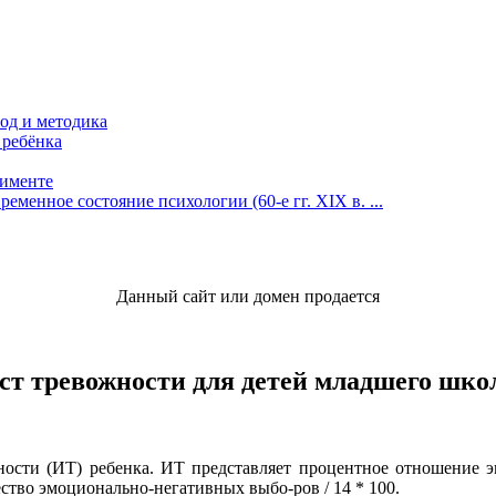
од и методика
 ребёнка
рименте
менное состояние психологии (60-е гг. XIX в. ...
Данный сайт или домен продается
ест тревожности для детей младшего шко
ности (ИТ) ребенка. ИТ представляет процентное отношение э
ство эмоционально-негативных выбо-ров / 14 * 100.