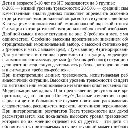
Дети в возрасте 5-10 лет по ИТ разделяются на 3 группы:
0-20% — низкий уровень тревожности; 20-50% — средний; св
Качественный анализ данных позволяет определить особенно
отрицательной эмоциональной ок-раской и ситуации с двойны
К ситуациям с положительной эмоциональной окраской относятся
Ситуации с отрицательной эмоциональной окраской изображены н
Двойной смысл имеют ситуации на рис. 2 (ребенок и мать с млад
одиночестве). Особенно высоким проективным значением обла
отрицательный эмоциональный выбор, с высокой степенью вер
2 (ребенок и мать с младен-цем), 7 (умывание), 9 (игнорирова
Для уточнения источника тревожности ситуации, моделируе
взаимоотношения между детьми (ребе-нок-ребенок); ситуации на
делируют повседневную деятельность ребенка, которую он сове
и к ситуациям «ребенок-ребенок».
При интерпретации данных тревожность, испытываемая ребе
аналогичной ситуации. Высокий уровень тревожности свидет
по-зитивный или эмоционально негативный опыт косвенно позв
Модификация методики. При предъявлении рисунков все врем
протокол, задают вопрос «Почему?» Дан-ные изменения в про
варианта дети в большинстве случаев повторяли раскрываемо
следовательно, расширяется перечень источников переживаемо
При интерпретации результатов Теста тревожности для де-те
рассматривается, как пока-затель высокого уровня тревожнос
который по их мнению отделяет их от других – эти дети с
обстоятельств, признаваемых в суще-ствующий момент неблаг