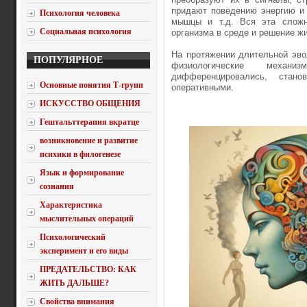
придают поведению энергию и 
Психология человека
мышцы и т.д. Вся эта сложн
Социальная психология
организма в среде и решение ж
На протяжении длительной эво
ПОПУЛЯРНОЕ
физиологические механи
дифференцировались, стан
Основные понятия Т-групп
оперативными.
ИСКУССТВО ОБЩЕНИЯ
Гештальттерапия вкратце
возникновение и развитие
психики в филогенезе
Язык и формирование
сознания
Характеристика
мыслительных операций
Психологический
эксперимент и его виды
ПРЕДАТЕЛЬСТВО: КАК
ЖИТЬ ДАЛЬШЕ?
Свойства внимания