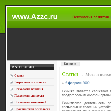
www.Azzc.ru
Психология развития
Контент
КАТЕГОРИИ
Статьи
→
Мозг и псих
Статьи
Возрастная психология
6 февраля 2009
Психология влияния
Психика является свойством 
продукт особым образом органи
Психология личности
Психология отношений
Психическая деятельность о
специальных телесных устройст
Практическая психология
преобразуют их в сигналы, ст