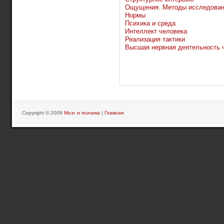
Ощущения. Методы исследова
Нормы
Психика и среда
Интеллект человека
Реализация тактики
Высшая нервная деятельность 
Copyright © 2009
Мозг и психика
|
Главная