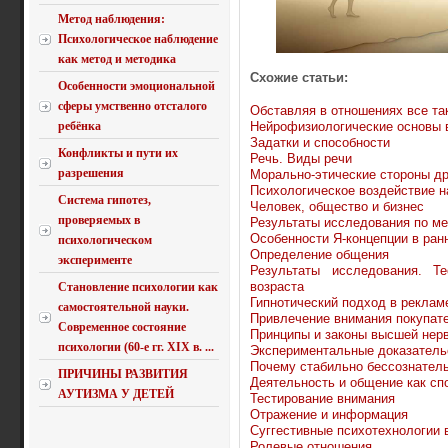
Метод наблюдения:
Психологическое наблюдение
как метод и методика
Схожие статьи:
Особенности эмоциональной
сферы умственно отсталого
Обставляя в отношениях все так
Нейрофизиологические основы 
ребёнка
Задатки и способности
Конфликты и пути их
Речь. Виды речи
разрешения
Морально-этические стороны д
Психологическое воздействие н
Система гипотез,
Человек, общество и бизнес
проверяемых в
Результаты исследования по ме
Особенности Я-концепции в ран
психологическом
Определение общения
эксперименте
Результаты исследования. Т
возраста
Становление психологии как
Гипнотический подход в реклам
самостоятельной науки.
Привлечение внимания покупат
Современное состояние
Принципы и законы высшей нер
психологии (60-е гг. XIX в. ...
Экспериментальные доказатель
Почему стабильно бессознател
ПРИЧИНЫ РАЗВИТИЯ
Деятельность и общение как сп
АУТИЗМА У ДЕТЕЙ
Тестирование внимания
Отражение и информация
Суггестивные психотехнологии 
Ролевые отношения