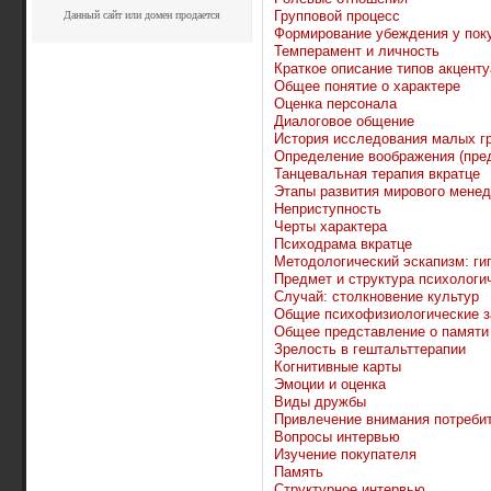
Групповой процесс
Данный сайт или домен продается
Формирование убеждения у пок
Темперамент и личность
Краткое описание типов акценту
Общее понятие о характере
Оценка персонала
Диалоговое общение
История исследования малых г
Определение воображения (пре
Танцевальная терапия вкратце
Этапы развития мирового мене
Неприступность
Черты характера
Психодрама вкратце
Методологический эскапизм: гип
Предмет и структура психологи
Случай: столкновение культур
Общие психофизиологические 
Общее представление о памяти
Зрелость в гештальттерапии
Когнитивные карты
Эмоции и оценка
Виды дружбы
Привлечение внимания потреби
Вопросы интервью
Изучение покупателя
Память
Структурное интервью