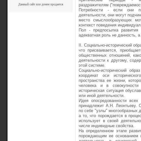
Данный сайт или домен продается
раздражителям ("повреждаемост
Потребности - если они п
деятельности, они могут подчи
место смыслообразующих мот
контекст поведения индивидуал
Пол - предпосылка развития 
адекватная роль не данность, а
II. Социально-исторический обр
что присваивается, приобщае
общественных отношений, как
деятельности к другому, соде
этой системе.
Социально-исторический обра
координат оси историческо
пространства ее жизни, котор
человека и в совокупности 
историческая ситуация обусла
или иной деятельности.
Идея опосредованности всех 
принадлежит А.Н. Леонтьеву. 
по себе "узлы" многообразных 
а то, что порождается в процес
использует в своей деятельн
числе индивидные свойства.
На определенном этапе разви
порождающим ее основанием (
деятельность в конкретной 