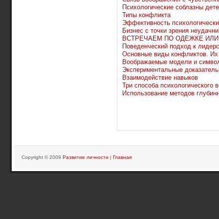
Психологические соблазны дет
Типы конфликта
Эффективность психологически
Бизнес с точки зрения неудачни
ВСТРЕЧАЕМ ПО ОДЕЖКЕ ИЛИ
Поведенческий подход к лидер
Основные виды конфликтов. Их
Воображаемые модели и симво
Экспериментальные доказатель
Взаимодействие навыков
Три способа психологического 
Использование методов глубин
Copyright © 2009
Развитие личности
|
Главная