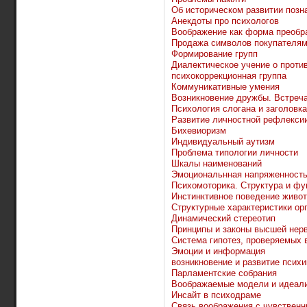
Об историческом развитии позн
Анекдоты про психологов
Воображение как форма преобр
Продажа символов покупателям
Формирование групп
Диалектическое учение о проти
психокоррекционная группа
Коммуникативные умения
Возникновение дружбы. Встреч
Психология слогана и заголовка
Развитие личностной рефлекси
Бихевиоризм
Индивидуальный аутизм
Проблема типологии личности
Шкалы наименований
Эмоциональнная напряженность
Психомоторика. Структура и фу
Инстинктивное поведение живо
Структурные характеристики ор
Динамический стереотип
Принципы и законы высшей нер
Система гипотез, проверяемых 
Эмоции и информация
возникновение и развитие психи
Парламентские собрания
Воображаемые модели и идеал
Инсайт в психодраме
Связь воображения с чувствен