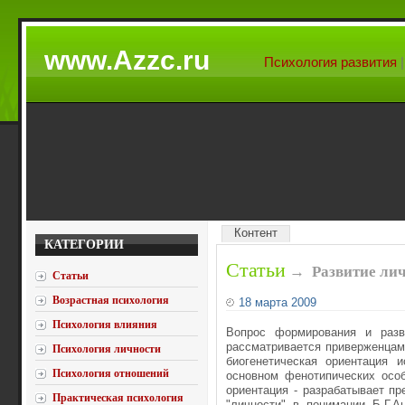
www.Azzc.ru
Психология развития
Контент
КАТЕГОРИИ
Статьи
→
Развитие ли
Статьи
Возрастная психология
18 марта 2009
Психология влияния
Вопрос формирования и разв
рассматривается приверженцами
Психология личности
биогенетическая ориентация 
Психология отношений
основном фенотипических особ
ориентация - разрабатывает пр
Практическая психология
"личности" в понимании Б.Г.А