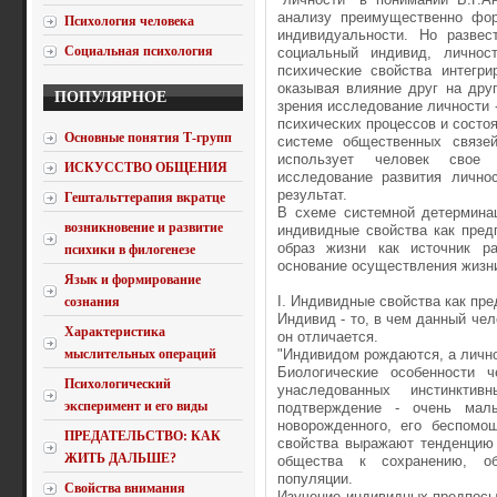
анализу преимущественно фор
Психология человека
индивидуальности. Но развес
Социальная психология
социальный индивид, личност
психические свойства интегри
оказывая влияние друг на друг
ПОПУЛЯРНОЕ
зрения исследование личности 
психических процессов и состоя
Основные понятия Т-групп
системе общественных связей
использует человек свое 
ИСКУССТВО ОБЩЕНИЯ
исследование развития лично
результат.
Гештальттерапия вкратце
В схеме системной детермина
возникновение и развитие
индивидные свойства как пред
образ жизни как источник ра
психики в филогенезе
основание осуществления жизн
Язык и формирование
I. Индивидные свойства как пр
сознания
Индивид - то, в чем данный чел
Характеристика
он отличается.
мыслительных операций
"Индивидом рождаются, а лично
Биологические особенности 
Психологический
унаследованных инстинкти
эксперимент и его виды
подтверждение - очень малы
новорожденного, его беспомо
ПРЕДАТЕЛЬСТВО: КАК
свойства выражают тенденцию 
ЖИТЬ ДАЛЬШЕ?
общества к сохранению, об
популяции.
Свойства внимания
Изучение индивидных предпосыл