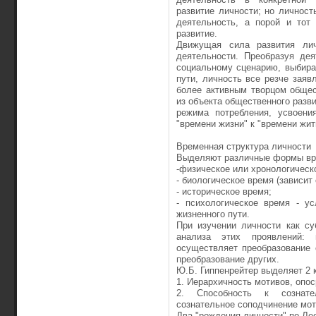
развитие личности; но личност
деятельность, а порой и тот
развитие.
Движущая сила развития лич
деятельности. Преобразуя де
социальному сценарию, выбира
пути, личность все резче заяв
более активным творцом общес
из объекта общественного разви
режима потребления, усвоени
"времени жизни" к "времени жить
Временная структура личности
Выделяют различные формы вр
-физическое или хронологическ
- биологическое время (зависит
- историческое время;
- психологическое время - у
жизненного пути.
При изучении личности как с
анализа этих проявлений: 
осуществляет преобразование с
преобразование других.
Ю.Б. Гиппенрейтер выделяет 2 
1. Иерархичность мотивов, опо
2. Способность к сознате
сознательное соподчинение мот
Два "рождения личности" по Ле