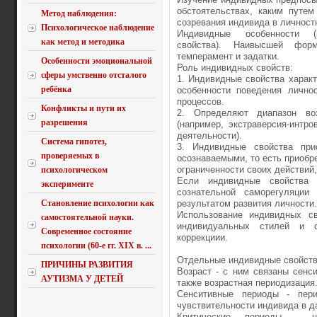
обстоятельствах, каким путе
Метод наблюдения:
созревания индивида в личностн
Психологическое наблюдение
Индивидные особенности (в
как метод и методика
свойства). Наивысшей фор
темперамент и задатки.
Особенности эмоциональной
Роль индивидных свойств:
сферы умственно отсталого
1. Индивидные свойства харак
ребёнка
особенности поведения личнос
процессов.
Конфликты и пути их
2. Определяют диапазон во
разрешения
(например, экстраверсия-интр
деятельности).
Система гипотез,
3. Индивидные свойства при
проверяемых в
осознаваемыми, то есть приобре
ограниченности своих действий,
психологическом
Если индивидные свойства 
эксперименте
сознательной саморегуляци
Становление психологии как
результатом развития личности.
Использование индивидных св
самостоятельной науки.
индивидуальных стилей и о
Современное состояние
коррекциии.
психологии (60-е гг. XIX в. ...
Отдельные индивидные свойства
ПРИЧИНЫ РАЗВИТИЯ
Возраст - с ним связаны сенс
АУТИЗМА У ДЕТЕЙ
также возрастная периодизация
Сенситивные периоды - пери
чувствительности индивида в д
Критические периоды - на