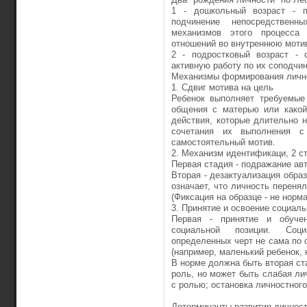
1 - дошкольный возраст - п
подчинение непосредствен
механизмов этого процесса 
отношений во внутреннюю моти
2 - подростковый возраст - 
активную работу по их соподчи
Механизмы формирования лично
1. Сдвиг мотива на цель
Ребенок выполняет требуемые 
общения с матерью или какой-
действия, которые длительно
сочетания их выполнения с
самостоятельный мотив.
2. Механизм идентификаци, 2 с
Первая стадия - подражание авт
Вторая - дезактуализация образ
означает, что личность переня
(Фиксация на образце - не норма
3. Принятие и освоение социаль
Первая - принятие и обуче
социальной позиции. Соци
определенных черт не сама по 
(например, маленький ребенок, 
В норме должна быть вторая ст
роль, но может быть слабая ли
с ролью; остановка личностного
Детерминанты развития личност