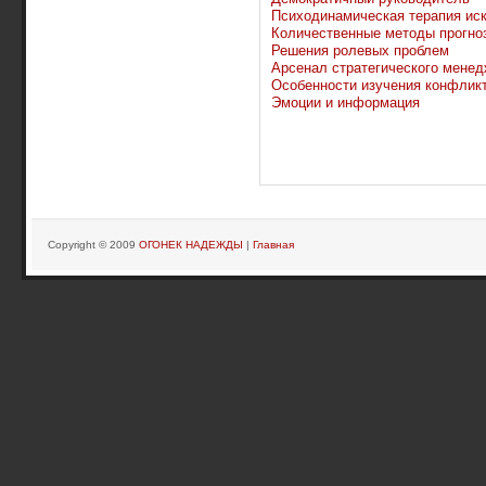
Психодинамическая терапия иск
Количественные методы прогно
Решения ролевых проблем
Арсенал стратегического мене
Особенности изучения конфлик
Эмоции и информация
Copyright © 2009
ОГОНЕК НАДЕЖДЫ
|
Главная