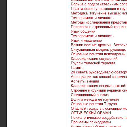
Борьба с подсознательным соп
Практические упражнения в груп
Методика "Изучение высших чу
Темперамент и личность
Методы исследования предста
Прививочно-стрессовый тренинг
Язык общения
Темперамент и личность
Язык и мышление
Возникновение дружбы. Встреч
Ситуационная модель руководс
Основные понятия психодрамы
Классификация ощущений
Группы телесной терапии
Память
24 совета руководителю-оратор
Ассоциации как способ запомин
Аспекты эмоций
Классификация социальных объ
Строение и функции нервной с
Ситуационный анализ
Воля и методы ее изучения
Основные понятия Т-групп
Опасный гештальт: основные м
ОПТИЧЕСКИЙ ОБМАН
Психологическое воздействие н
Проблемы психодрамы
Демократичный руководитель