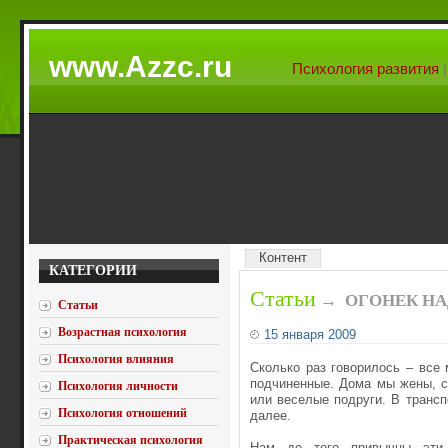
www.Azzc.ru
Психология развития
Контент
КАТЕГОРИИ
Статьи
→
ОГОНЕК Н
Статьи
Возрастная психология
15 января 2009
Психология влияния
Сколько раз говорилось – все
подчиненные. Дома мы жены, с
Психология личности
или веселые подруги. В транспо
Психология отношений
далее.
Практическая психология
Нам до того привычны эти