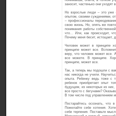
заносит, частенько они уходят 
Но взрослые люди – это уже 
опытом, своими суждениями, о
– профессионалы переодевани
свою жизнь. Но, опять же повт
понимания работы собственной
что… Или, как происходит, чт
Почему меня бесит, истощает, да
Человек может в принципе хо
принципе может все. Вспомнит
веру, что человек может все. 
все можете. В принципе. Хор
принципе, может все.
Так, а теперь мы подошли с ва
нас никогда не учили. Научитьс
опыта. Ребенку ведь тоже с 
ребенок приобретает опыт то
будущем, из некоторых из них,
все просто с бегунами? Оказыва
В том числе под управлением ин
Постарайтесь осознать, что 
Пожелайте себе хотения. Хоте
себе терпения. Поставьте мысле
Мерцающий и теплый, зовущий и