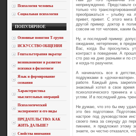
непринужденно. Представьте с
Психология человека
только что транспортированно
Социальная психология
преображаться – улыбку на л
привет, привет. С этого мига
другой пример: доктор в поли
ПОПУЛЯРНОЕ
совсем не тот человек, каким б
Основные понятия Т-групп
Ну, и последний пример: допу
ожидании, нетерпении, в предвк
ИСКУССТВО ОБЩЕНИЯ
Вас, когда Вы проснулись ут
контраст в поведении. А прошл
Гештальттерапия вкратце
сто раз на дню разными и по с
возникновение и развитие
и когда-то разучили.
психики в филогенезе
А начиналось все в детстве
Язык и формирование
подружками в «дочки-матери».
работе. Каждый день закрепл
сознания
знакомый хотел в свое время
Характеристика
психологического тренинга и
мыслительных операций
углям. И в последний день трен
Психологический
Не думаю, что это бы ему удал
эксперимент и его виды
это без подготовки. Подготов
настрое под руководством инс
ПРЕДАТЕЛЬСТВО: КАК
своего пика за секунду до пер
ЖИТЬ ДАЛЬШЕ?
пикнике, я предложил этому з
знаете, он честно отказался, ч
Свойства внимания