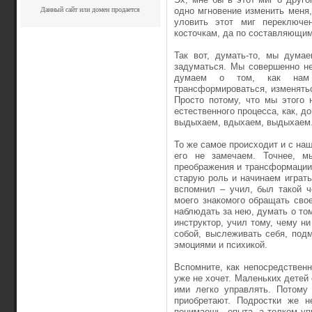
Данный сайт или домен продается
одно мгновение изменить меня
уловить этот миг переключен
косточкам, да по составляющим.
Так вот, думать-то, мы дума
задуматься. Мы совершенно н
думаем о том, как нам 
трансформироваться, изменятьс
Просто потому, что мы этого 
естественного процесса, как, д
выдыхаем, вдыхаем, выдыхаем. 
То же самое происходит и с наш
его не замечаем. Точнее, 
преображения и трансформации,
старую роль и начинаем играть 
вспомнил – учил, был такой ч
моего знакомого обращать сво
наблюдать за нею, думать о том
инструктор, учил тому, чему ни
собой, выслеживать себя, под
эмоциями и психикой.
Вспомните, как непосредственны
уже не хочет. Маленьких детей 
ими легко управлять. Потому 
приобретают. Подростки же н
понимаешь, опыта, а толком уп