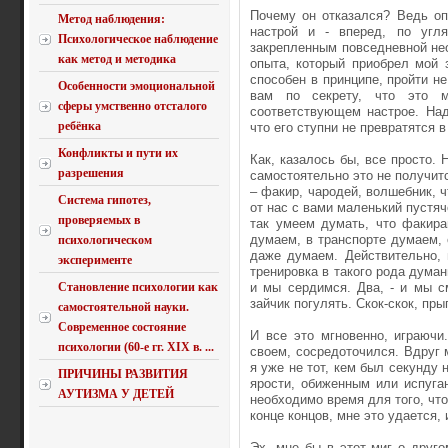
Почему он отказался? Ведь оп
Метод наблюдения:
настрой и - вперед, по угл
Психологическое наблюдение
закрепленным повседневной не
как метод и методика
опыта, который приобрел мой 
способен в принципе, пройти н
Особенности эмоциональной
вам по секрету, что это 
сферы умственно отсталого
соответствующем настрое. Над
ребёнка
что его ступни не превратятся 
Конфликты и пути их
Как, казалось бы, все просто. 
разрешения
самостоятельно это не получитс
– факир, чародей, волшебник, ч
Система гипотез,
от нас с вами маленький пустяч
проверяемых в
так умеем думать, что факира
думаем, в транспорте думаем,
психологическом
даже думаем. Действительно, 
эксперименте
тренировка в такого рода думан
Становление психологии как
и мы сердимся. Два, - и мы с
зайчик погулять. Скок-скок, пры
самостоятельной науки.
Современное состояние
И все это мгновенно, играючи
психологии (60-е гг. XIX в. ...
своем, сосредоточился. Вдруг 
я уже не тот, кем был секунду 
ПРИЧИНЫ РАЗВИТИЯ
ярости, обиженным или испуга
АУТИЗМА У ДЕТЕЙ
необходимо время для того, чт
конце концов, мне это удается,
Эх, мне бы в этот миг о друго