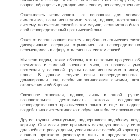
вопрос, обращаясь к догадке или к своему непосредственном
Отказываясь использовать как основания для логиче
силлогизма, наши испытуемые могли, однако, достаточно
систему логических связей в том случае, если можно было
свой непосредственный практический опыт.
Отказ от использования системы вербально-логических связей
дискурсивные операции отрывались от непосредственн
перемещались в сферу отвлеченных систем связей.
Мы ясно видим, таким образом, что не только процессы об
предметов и явлений внешнего мира, но процессы умо
протекали у основной группы наших испытуемых в ином,
плане. В данном случае связи непосредственного 
доминировали над вербально-логическими связями, во
отвлечения и обобщения.
Сказанное относится, однако, лишь к одной групп
познавательная деятельность которых создава
непосредственного практического опыта и еще не подв
воздействию систематического обучения и более сложных ф
Другие группы испытуемых, подвергшиеся подобному воз
картину. Они могли уже принимать исходную посылку силл
дальнейшего рассуждения, усваивали ее всеобщий характер
сначала протекало развернуто лишь в пределах непос
содержания, постепенно переносилось и на независимые от н