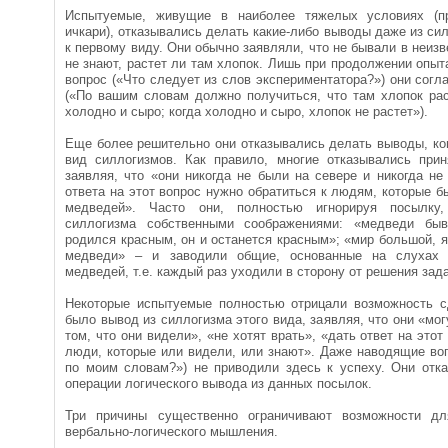
Испытуемые, живущие в наиболее тяжелых условиях (п
ичкари), отказывались делать какие-либо выводы даже из си
к первому виду. Они обычно заявляли, что не бывали в неизв
не знают, растет ли там хлопок. Лишь при продолжении опыта
вопрос («Что следует из слов экспериментатора?») они сог
(«По вашим словам должно получиться, что там хлопок рас
холодно и сыро; когда холодно и сыро, хлопок не растет»).
Еще более решительно они отказывались делать выводы, ко
вид силлогизмов. Как правило, многие отказывались при
заявляя, что «они никогда не были на севере и никогда н
ответа на этот вопрос нужно обратиться к людям, которые б
медведей». Часто они, полностью игнорируя посылку
силлогизма собственными соображениями: «медведи бы
родился красным, он и останется красным»; «мир большой, я
медведи» – и заводили общие, основанные на слухах 
медведей, т.е. каждый раз уходили в сторону от решения зад
Некоторые испытуемые полностью отрицали возможность с
было вывод из силлогизма этого вида, заявляя, что они «мог
том, что они видели», «не хотят врать», «дать ответ на этот
люди, которые или видели, или знают». Даже наводящие во
по моим словам?») не приводили здесь к успеху. Они отка
операции логического вывода из данных посылок.
Три причины существенно ограничивают возможности для
вербально-логического мышления.