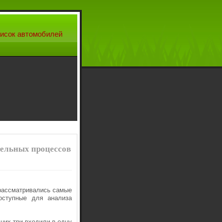
исок автомобилей
тельных процессов
рассматривались самые
оступные для анализа
них три входили в одну