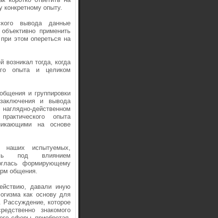
у конкретному опыту.
ского вывода данные
 объективно применить
 при этом опереться на
 возникал тогда, когда
ого опыта и целиком
общения и группировки
заключения и вывода
 наглядно-действенном
практического опыта
зникающими на основе
е наших испытуемых,
лась под влиянием
ерглась формирующему
орм общения.
действию, давали иную
огизма как основу для
. Рассуждение, которое
редственно знакомого
его сферы, приобретая,