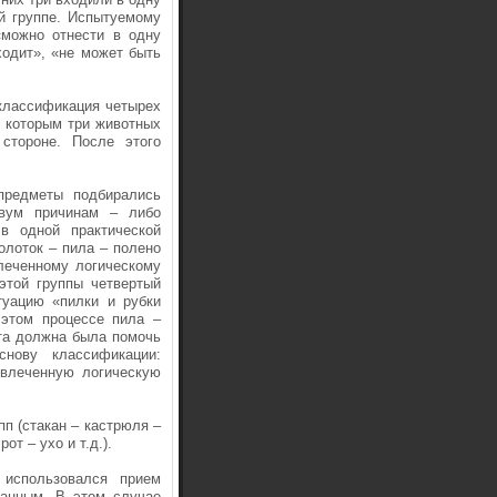
ой группе. Испытуемому
«можно отнести в одну
ходит», «не может быть
классификация четырех
о которым три животных
стороне. После этого
предметы подбирались
вум причинам – либо
в одной практической
олоток – пила – полено
леченному логическому
 этой группы четвертый
туацию «пилки и рубки
 этом процессе пила –
ыта должна была помочь
снову классификации:
твлеченную логическую
п (стакан – кастрюля –
от – ухо и т.д.).
 использовался прием
данным. В этом случае