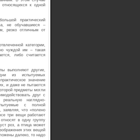
о относящихся к одной
ольшой практический
ва, не обучавшиеся –
м, резко отличным от
твлеченной категории,
но чуждой им – такая
ается, либо считается
пы выполняют другие,
дни из испытуемых
практическое значение
их, и даже не пытаются
которой предметы могли
имодействовать друг с
 реальную наглядно-
спытуемые с полной
, заявляя, что «полено
все три вещи работают
 относят в одну группу
уст роз, а птица может
изображения этих вещей
оложены далеко, то надо