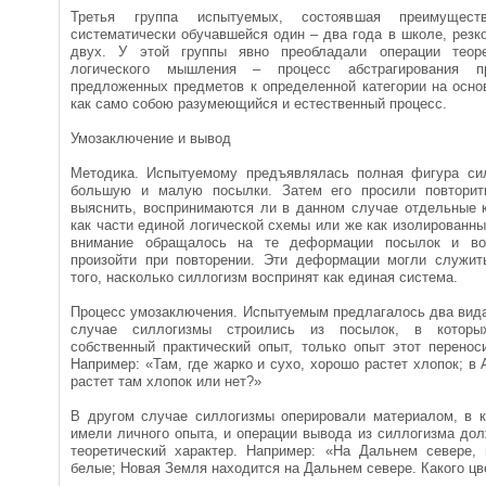
Третья группа испытуемых, состоявшая преимуще
систематически обучавшейся один – два года в школе, резк
двух. У этой группы явно преобладали операции теорет
логического мышления – процесс абстрагирования п
предложенных предметов к определенной категории на осно
как само собою разумеющийся и естественный процесс.
Умозаключение и вывод
Методика. Испытуемому предъявлялась полная фигура си
большую и малую посылки. Затем его просили повторит
выяснить, воспринимаются ли в данном случае отдельные 
как части единой логической схемы или же как изолированн
внимание обращалось на те деформации посылок и воп
произойти при повторении. Эти деформации могли служи
того, насколько силлогизм воспринят как единая система.
Процесс умозаключения. Испытуемым предлагалось два вида
случае силлогизмы строились из посылок, в котор
собственный практический опыт, только опыт этот перенос
Например: «Там, где жарко и сухо, хорошо растет хлопок; в 
растет там хлопок или нет?»
В другом случае силлогизмы оперировали материалом, в 
имели личного опыта, и операции вывода из силлогизма до
теоретический характер. Например: «На Дальнем севере, 
белые; Новая Земля находится на Дальнем севере. Какого ц