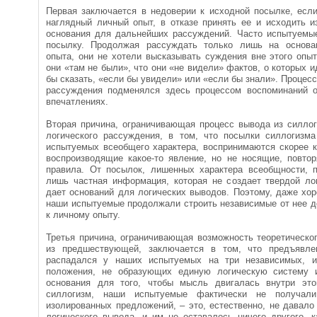
Первая заключается в недоверии к исходной посылке, если
наглядный личный опыт, в отказе принять ее и исходить и
основания для дальнейших рассуждений. Часто испытуемы
посылку. Продолжая рассуждать только лишь на основан
опыта, они не хотели высказывать суждения вне этого опыт
они «там не были», что они «не видели» фактов, о которых и
бы сказать, «если бы увидели» или «если бы знали». Процесс
рассуждения подменялся здесь процессом воспоминаний 
впечатлениях.
Вторая причина, ограничивающая процесс вывода из силлог
логического рассуждения, в том, что посылки силлогиз
испытуемых всеобщего характера, воспринимаются скорее к
воспроизводящие какое-то явление, но не носящие, повтор
правила. От посылок, лишенных характера всеобщности, по
лишь частная информация, которая не создает твердой ло
дает оснований для логических выводов. Поэтому, даже хо
наши испытуемые продолжали строить независимые от нее д
к личному опыту.
Третья причина, ограничивающая возможность теоретическо
из предшествующей, заключается в том, что предъявле
распадался у наших испытуемых на три независимых, и
положения, не образующих единую логическую систему
основания для того, чтобы мысль двигалась внутри эт
силлогизм, наши испытуемые фактически не получали
изолированных предложений, – это, естественно, не давал
логического вывода, и им не оставалось ничего другого, к