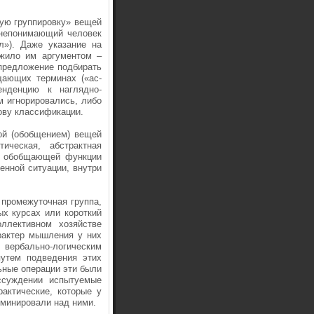
ую группировку» вещей
, непонимающий человек
л»). Даже указание на
ужило им аргументом –
предложение подбирать
ающих терминах («ас-
нденцию к наглядно-
м игнорировались, либо
ову классификации.
кой (обобщением) вещей
ическая, абстрактная
и обобщающей функции
енной ситуации, внутри
 промежуточная группа,
ых курсах или короткий
ллективном хозяйстве
арактер мышления у них
вербально-логическим
путем подведения этих
ьные операции эти были
ассуждении испытуемые
рактические, которые у
оминировали над ними.