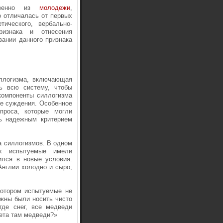
ственно из
молодежи
,
о отличалась от первых
ического, вербально-
ризнака и отнесения
вании данного признака
ллогизма, включающая
ь всю систему, чтобы
компоненты силлогизма
ые суждения. Особенное
роса, которые могли
ть надежным критерием
 силлогизмов. В одном
ых испытуемые имели
ился в новые условия.
Англии холодно и сыро;
котором испытуемые не
лжны были носить чисто
где снег, все медведи
вета там медведи?»