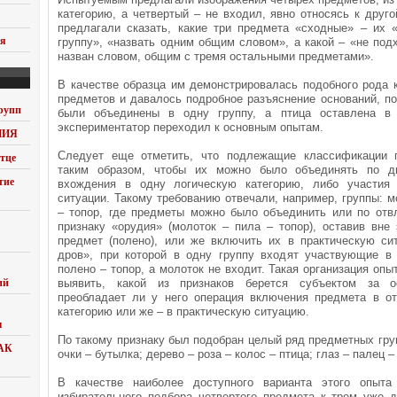
категорию, а четвертый – не входил, явно относясь к друг
предлагали сказать, какие три предмета «сходные» – их 
ия
группу», «назвать одним общим словом», а какой – «не под
назван словом, общим с тремя остальными предметами».
В качестве образца им демонстрировалась подобного рода 
предметов и давалось подробное разъяснение оснований, п
рупп
были объединены в одну группу, а птица оставлена в 
экспериментатор переходил к основным опытам.
НИЯ
Следует еще отметить, что подлежащие классификации 
тце
таким образом, чтобы их можно было объединять по д
тие
вхождения в одну логическую категорию, либо участия 
ситуации. Такому требованию отвечали, например, группы: м
– топор, где предметы можно было объединить или по отв
признаку «орудия» (молоток – пила – топор), оставив вне
предмет (полено), или же включить их в практическую си
дров», при которой в одну группу входят участвующие в
полено – топор, а молоток не входит. Такая организация оп
ий
выявить, какой из признаков берется субъектом за о
преобладает ли у него операция включения предмета в о
категорию или же – в практическую ситуацию.
ы
По такому признаку был подобран целый ряд предметных груп
АК
очки – бутылка; дерево – роза – колос – птица; глаз – палец – р
В качестве наиболее доступного варианта этого опыта
избирательного подбора четвертого предмета к трем уже 