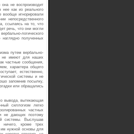
 она не воспроизводит
з нее как из реального
е вообще игнорировали
ии непосредственного
а, ссылаясь на то, что
дет речь, что они могли
 вербально-логического
о наглядно полученных
изма путем вербально-
ма не имеют для наших
ак частные сообщения,
яем, характера общего
ступает, естественно,
гической системы и не
рошо запомнив посылку,
огадки или обращались
го вывода, вытекающая
нный силлогизм легко
золированных частных
 и не дающих поэтому
ой системы. Выслушав
 ничего, кроме трех
о им нужной основы для
ак коротко ответить на