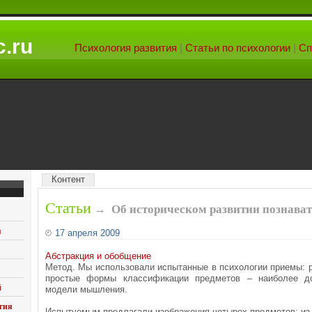
.ru
Психология развития
|
Статьи по психологии
|
Сп
Контент
Статьи
→
Об историческом развитии познава
я
17 апреля 2009
Абстракция и обобщение
Метод. Мы использовали испытанные в психологии приемы: 
простые формы классификации предметов – наиболее д
й
модели мышления.
гия
Испытуемым предлагали изображения четырех предметов; из 