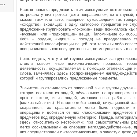
ется
Всякая попытка предложить этим испытуемым «категориальн
встречала у них протест («это неправильно», «это глупый
сказал так» или «это, наверное, сумасшедший так говори
«сходство» входящих в одну категорию предметов не сл
предложение группировать «похожие» вещи понималось как 
«нужные» или «подходящие» вещи. Напоминание об обобщ
боб» – орудия, «идиш» – посуда) не преодолевало те
действенной классификации вещей -эти термины либо совсе
воспринимались как несущественные, не могущие лечь в осн
Легко видеть, что у этой группы испытуемых за группиров
стояли совсем иные психологические процессы: теорет
деятельность, осуществляемая с помощью отвлекающей 
слова, заменялась здесь воспроизведением наглядно-действ
которой и группировались предложенные предметы.
Значительно отличалась от описанной выше группы другая –
которая состояла из людей, обучавшихся на кратковременн
срок в школе, и из людей, имевших опыт работы в ко
(колхозный актив). Наглядно-действенный, ситуационный х
сохранялся, их сравнительно легко было подвести к 
операциям и добиться от них классификации предметов 
предметов под определенную категорию. Правда, категориал
здесь относительно нестойкими; при самостоятельном р
легко соскальзывали на операции наглядно-действенные, п
них сосуществовали с «теоретическими», а зачастую даже д