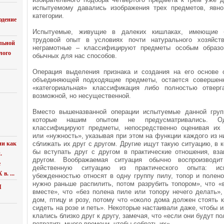
испытуемому давались изображения трех предметов, явн
категории.
юдение
Испытуемые, живущие в далеких кишлаках, имеющие б
трудовой опыт в условиях почти натурального хозяйст
льной
неграмотные – классифицируют предметы особым образо
лого
обычных для нас способов.
Операция выделения признака и создания на его основе о
объединяющей подходящие предметы, остается совершен
«категориальная» классификация либо полностью отверг
возможной, но несущественной.
Вместо вышеназванной операции испытуемые данной груп
которые нашим опытом не предусматривались. О
классифицируют предметы, непосредственно оценивая их 
или «нужность», указывая при этом на функции каждого из н
ии как
сближать их друг с другом. Другие ищут такую ситуацию, в 
бы вступать друг с другом в практические отношения, вза
.
другом. Воображаемая ситуация обычно воспроизводит
е
действенную ситуацию из практического опыта: и
в. ...
убежденностью относят в одну группу пилу, топор и полено
нужно раньше распилить, потом разрубить топором», что «
Я
вместе», что «без полена пиле или топору нечего делать»,
дом, птицу и розу, потому что «около дома должен стоять к
сидеть на розе и петь». Некоторые настаивали даже, чтобы 
клались близко друг к другу, замечая, что «если они будут п
потратить много времени, чтобы собрать их».