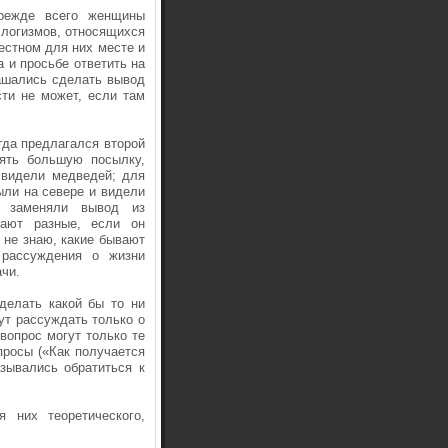
режде всего женщины
ллогизмов, относящихся
естном для них месте и
 и просьбе ответить на
лашались сделать вывод
ти не может, если там
гда предлагался второй
нять большую посылку,
е видели медведей; для
ыли на севере и видели
, заменяли вывод из
вают разные, если он
 не знаю, какие бывают
рассуждения о жизни
ачи.
делать какой бы то ни
ут рассуждать только о
 вопрос могут только те
просы («Как получается
зывались обратиться к
 них теоретического,