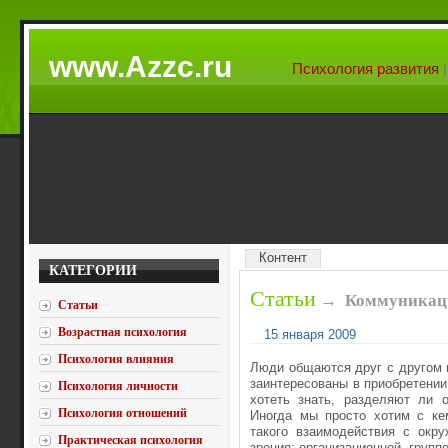
www.Azzc.ru
Психология развития
Контент
КАТЕГОРИИ
Статьи
→
Коммуникац
Статьи
Возрастная психология
15 января 2009
Психология влияния
Люди общаются друг с другом 
заинтересованы в приобретени
Психология личности
хотеть знать, разделяют ли 
Психология отношений
Иногда мы просто хотим с ке
такого взаимодействия с окр
Практическая психология
зрения: организационной, групп