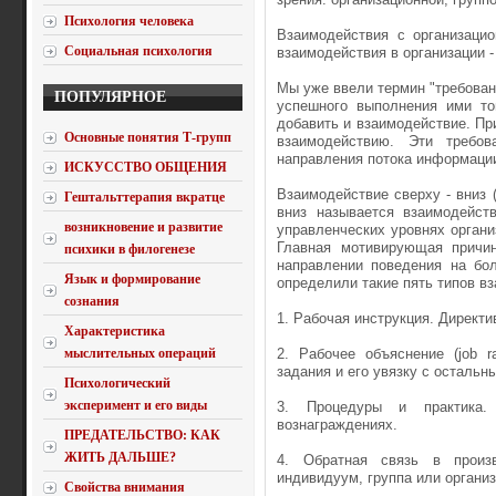
Психология человека
Взаимодействия с организаци
Социальная психология
взаимодействия в организации -
Мы уже ввели термин "требова
ПОПУЛЯРНОЕ
успешного выполнения ими то
добавить и взаимодействие. Пр
Основные понятия Т-групп
взаимодействию. Эти требо
направления потока информаци
ИСКУССТВО ОБЩЕНИЯ
Взаимодействие сверху - вниз 
Гештальттерапия вкратце
вниз называется взаимодейст
возникновение и развитие
управленческих уровнях органи
Главная мотивирующая причин
психики в филогенезе
направлении поведения на бол
Язык и формирование
определили такие пять типов вз
сознания
1. Рабочая инструкция. Директи
Характеристика
мыслительных операций
2. Рабочее объяснение (job r
задания и его увязку с остальн
Психологический
эксперимент и его виды
3. Процедуры и практика.
вознаграждениях.
ПРЕДАТЕЛЬСТВО: КАК
ЖИТЬ ДАЛЬШЕ?
4. Обратная связь в произ
индивидуум, группа или органи
Свойства внимания