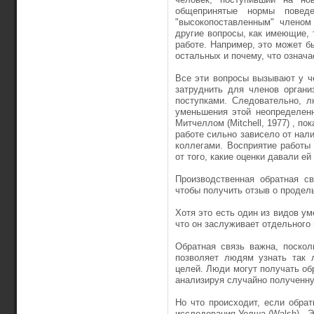
общепринятые нормы повед
"высокопоставленным" членом
другие вопросы, как имеющие,
работе. Например, это может б
остальных и почему, что означа
Все эти вопросы вызывают у ч
затруднить для членов органи
поступками. Следовательно, 
уменьшения этой неопределенн
Митчеллом (Mitchell, 1977) , п
работе сильно зависело от нал
коллегами. Восприятие работы
от того, какие оценки давали ей
Производственная обратная с
чтобы получить отзыв о продел
Хотя это есть один из видов ум
что он заслуживает отдельного
Обратная связь важна, поскол
позволяет людям узнать так 
целей. Люди могут получать об
анализируя случайно полученн
Но что происходит, если обра
исследования Уолша (Walsh) , Э