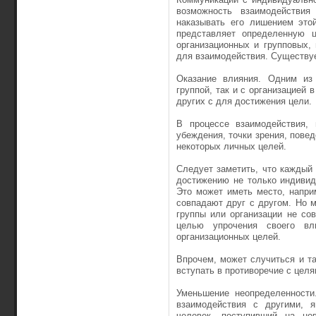
возможность взаимодействия
наказывать его лишением этой
представляет определенную ц
организационных и групповых,
для взаимодействия. Существуе
Оказание влияния. Одним из
группой, так и с организацией 
других с для достижения цели.
В процессе взаимодействия, 
убеждения, точки зрения, повед
некоторых личных целей.
Следует заметить, что каждый
достижению не только индивид
Это может иметь место, напри
совпадают друг с другом. Но м
группы или организации не со
целью упрочения своего вл
организационных целей.
Впрочем, может случиться и т
вступать в противоречие с целя
Уменьшение неопределенност
взаимодействия с другими, я
человек, поступивший на но