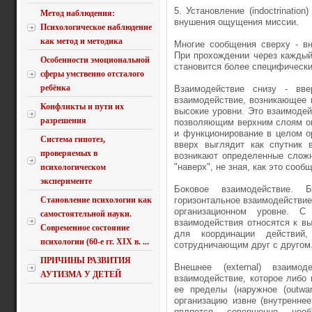
5. Установление (indoctrinatio
Метод наблюдения:
внушения ощущения миссии.
Психологическое наблюдение
как метод и методика
Многие сообщения сверху - вн
При прохождении через каждый
Особенности эмоциональной
становится более специфически
сферы умственно отсталого
ребёнка
Взаимодействие снизу - вве
взаимодействие, возникающее 
Конфликты и пути их
высокие уровни. Это взаимоде
разрешения
позволяющим верхним слоям оц
и функционирование в целом ор
Система гипотез,
вверх выглядит как спутник 
проверяемых в
возникают определенные сложн
"наверх", не зная, как это сооб
психологическом
эксперименте
Боковое взаимодействие. Б
Становление психологии как
горизонтальное взаимодействие
организационном уровне. С
самостоятельной науки.
взаимодействия относятся к в
Современное состояние
для координации действий
психологии (60-е гг. XIX в. ...
сотрудничающим друг с другом
ПРИЧИНЫ РАЗВИТИЯ
Внешнее (external) взаимо
АУТИЗМА У ДЕТЕЙ
взаимодействие, которое либо 
ее пределы (наружное (outwar
организацию извне (внутреннее
является совершенно необ