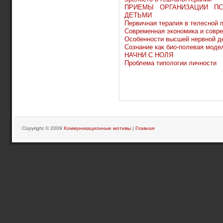
ПРИЕМЫ ОРГАНИЗАЦИИ ПС
ДЕТЬМИ
Первичная терапия в телесной 
Современная экономика и совр
Особенности высшей нервной д
Сознание как био-полевая моде
НАЧНИ С НОЛЯ
Проблема типологии личности
Copyright © 2009
Коммуникационные мотивы
|
Главная