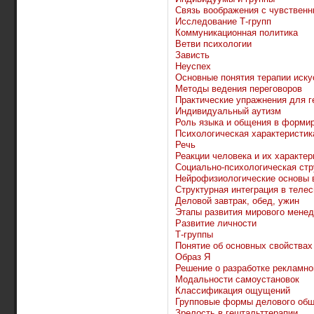
Связь воображения с чувствен
Исследование Т-групп
Коммуникационная политика
Ветви психологии
Зависть
Неуспех
Основные понятия терапии иску
Методы ведения переговоров
Практические упражнения для г
Индивидуальный аутизм
Роль языка и общения в формир
Психологическая характеристик
Речь
Реакции человека и их характер
Социально-психологическая стр
Нейрофизиологические основы 
Структурная интеграция в теле
Деловой завтрак, обед, ужин
Этапы развития мирового мене
Развитие личности
Т-группы
Понятие об основных свойствах
Образ Я
Решение о разработке рекламн
Модальности самоустановок
Классификация ощущений
Групповые формы делового об
Зрелость в гештальттерапии