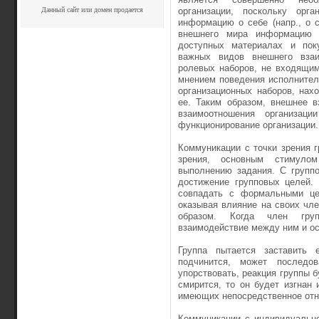
Данный сайт или домен продается
организации, поскольку ор
информацию о себе (напр., о 
внешнего мира информацию о
доступных материалах и пок
важных видов внешнего взаи
ролевых наборов, не входящим
мнением поведения исполнителе
организационных наборов, нах
ее. Таким образом, внешнее в
взаимоотношения организац
функционирование организации.
Коммуникации с точки зрения г
зрения, основным стимуло
выполнению задания. С группо
достижение групповых целей. 
совпадать с формальными цел
оказывая влияние на своих чл
образом. Когда член груп
взаимодействие между ним и ос
Группа пытается заставить 
подчинится, может последо
упорствовать, реакция группы б
смирится, то он будет изгнан 
имеющих непосредственное отн
Коммуникации с индивидуально