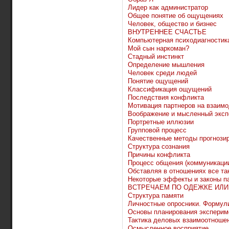
Лидер как администратор
Общее понятие об ощущениях
Человек, общество и бизнес
ВНУТРЕННЕЕ СЧАСТЬЕ
Компьютерная психодиагностик
Мой сын наркоман?
Стадный инстинкт
Определение мышления
Человек среди людей
Понятие ощущений
Классификация ощущений
Последствия конфликта
Мотивация партнеров на взаим
Воображение и мысленный эксп
Портретные иллюзии
Групповой процесс
Качественные методы прогнози
Структура сознания
Причины конфликта
Процесс общения (коммуникаци
Обставляя в отношениях все так
Некоторые эффекты и законы п
ВСТРЕЧАЕМ ПО ОДЕЖКЕ ИЛИ
Структура памяти
Личностные опросники. Формул
Основы планирования эксперим
Тактика деловых взаимоотноше
Осмысленное восприятие