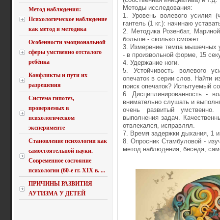
Методы исследования:
Метод наблюдения:
1. Уровень волевого усилия (
Психологическое наблюдение
гантель (1 кг.): начинаю устават
как метод и методика
2. Методика Розенбат, Мариной
больше - сколько сможет.
Особенности эмоциональной
3. Измерение темпа мышечных ус
сферы умственно отсталого
- в произвольной форме, 15 сек
ребёнка
4. Удержание ноги.
5. Устойчивость волевого ус
Конфликты и пути их
опечаток в серии слов. Найти из
разрешения
поиск опечаток? Испытуемый со
6. Дисциплинированность - во
Система гипотез,
внимательно слушать и выполня
проверяемых в
очень развитый умственно.
выполнения задач. Качественны
психологическом
отвлекался, исправлял.
эксперименте
7. Время задержки дыхания, 1 
Становление психологии как
8. Опросник Стамбуловой - изу
метод наблюдения, беседа, сам
самостоятельной науки.
Современное состояние
психологии (60-е гг. XIX в. ...
ПРИЧИНЫ РАЗВИТИЯ
АУТИЗМА У ДЕТЕЙ