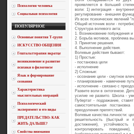
проявляется в большей степен
Психология человека
воли: 1) интеграция - внутренн
Социальная психология
регулирование - внешняя функци
Из всех психических явлений "
Общий источник воли - потребн
ПОПУЛЯРНОЕ
Структура волевого акта:
1. Возникновение побуждения и 
Основные понятия Т-групп
2. Борьба мотивов, проблема вы
3. Принятие решения.
ИСКУССТВО ОБЩЕНИЯ
4. Выполнение действия.
Волевые действия бывают:
Гештальттерапия вкратце
1) Простые:
возникновение и развитие
- постановка цели
- исполнение
психики в филогенезе
2) Сложные:
Язык и формирование
- осознание цели - смутное вле
- планирование - намечение пут
сознания
- исполнение - связано с преод
Характеристика
Развите воли в онтогенезе. Дет
мыслительных операций
усилие не развито. Школа - у
Пубертат - подражание, ставя
Психологический
самостоятельная постановка
эксперимент и его виды
преодоления препятствий.
Волевые качества личности: цел
ПРЕДАТЕЛЬСТВО: КАК
решительность (быстрый и 
ЖИТЬ ДАЛЬШЕ?
достижения), устойчивость
контролировать поведение),
Свойства внимания
(собственная инициатива) и т.д.