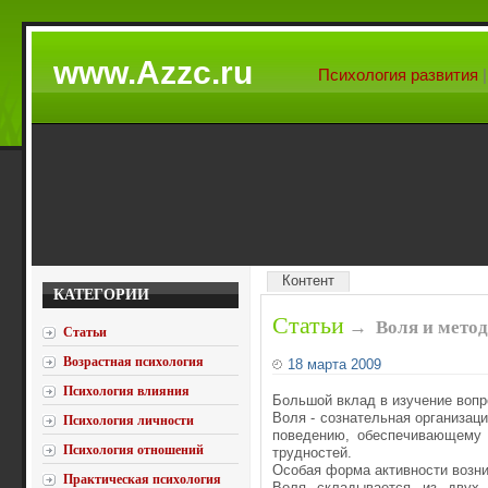
www.Azzc.ru
Психология развития
Контент
КАТЕГОРИИ
Статьи
→
Воля и метод
Статьи
Возрастная психология
18 марта 2009
Психология влияния
Большой вклад в изучение вопр
Воля - сознательная организац
Психология личности
поведению, обеспечивающему 
Психология отношений
трудностей.
Особая форма активности возни
Практическая психология
Воля складывается из двух м