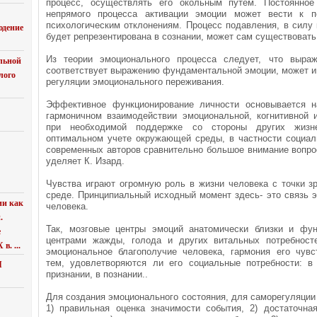
процесс, осуществлять его окольным путем. Постоянное
непрямого процесса активации эмоции может вести к п
психологическим отклонениям. Процесс подавления, в силу 
юдение
будет репрезентирована в сознании, может сам существовать
Из теории эмоционального процесса следует, что выраж
льной
соответствует выражению фундаментальной эмоции, может иг
лого
регуляции эмоционального переживания.
Эффективное функционирование личности основывается н
гармоничном взаимодействии эмоциональной, когнитивной 
при необходимой поддержке со стороны других жиз
оптимальном учете окружающей среды, в частности социаль
современных авторов сравнительно большое внимание вопро
уделяет К. Изард.
Чувства играют огромную роль в жизни человека с точки з
среде. Принципиальный исходный момент здесь- это связь 
ии как
человека.
.
Так, мозговые центры эмоций анатомически близки и фу
е
центрами жажды, голода и других витальных потребност
в. ...
эмоциональное благополучие человека, гармония его чув
тем, удовлетворяются ли его социальные потребности: в
Я
признании, в познании..
Для создания эмоционального состояния, для саморегуляции
1) правильная оценка значимости события, 2) достаточна