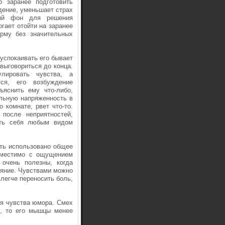
о заранее подготовить
дение, уменьшает страх
ный фон для решения
гает отойти на заранее
рму без значительных
успокаивать его бывает
выговориться до конца.
лировать чувства, а
ся, его возбуждение
ъяснить ему что-либо,
альную напряженность в
 комнате, рвет что-то.
 после неприятностей,
ять себя любым видом
ть использовано общее
вместимо с ощущением
 очень полезны, когда
тояние. Чувствами можно
легче переносить боль,
ия чувства юмора. Смех
я, то его мышцы менее