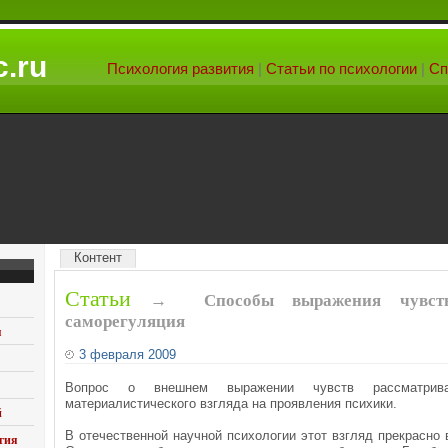
.ru
Психология развития
|
Статьи по психологии
|
Сп
Контент
Статьи
→
Способы выражения чувст
саморегуляция
я
3 февраля 2009
Вопрос о внешнем выражении чувств рассматрив
материалистического взгляда на проявления психики.
й
В отечественной научной психологии этот взгляд прекрасно 
гия