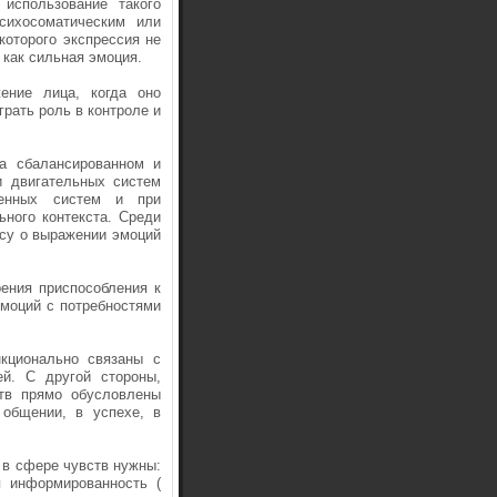
 использование такого
сихосоматическим или
которого экспрессия не
 как сильная эмоция.
ение лица, когда оно
рать роль в контроле и
а сбалансированном и
и двигательных систем
ненных систем и при
ного контекста. Среди
су о выражении эмоций
рения приспособления к
эмоций с потребностями
нкционально связаны с
ей. С другой стороны,
ств прямо обусловлены
 общении, в успехе, в
 в сфере чувств нужны:
я информированность (