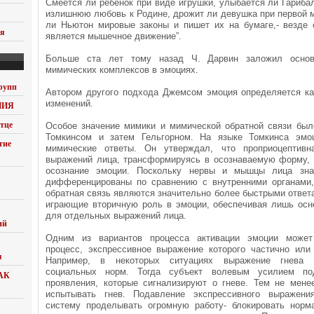
Смеется ли ребенок при виде игрушки, улыбается ли Гарибаль
излишнюю любовь к Родине, дрожит ли девушка при первой 
ли Ньютон мировые законы и пишет их на бумаге,- везде
ия
является мышечное движение”.
Больше ста лет тому назад Ч. Дарвин заложил основ
мимических комплексов в эмоциях.
рупп
Автором другого подхода Джемсом эмоция определяется ка
изменений.
НИЯ
тце
Особое значение мимики и мимической обратной связи был
Томкинсом и затем Гельгорном. На языке Томкинса эмо
тие
мимические ответы. Он утверждал, что проприоцептивн
выражений лица, трансформируясь в осознаваемую форму,
осознание эмоции. Поскольку нервы и мышцы лица зна
дифференцированы по сравнению с внутренними органами
обратная связь являются значительно более быстрыми ответ
играющие вторичную роль в эмоции, обеспечивая лишь осн
для отдельных выражений лица.
ий
Одним из вариантов процесса активации эмоции может
процесс, экспрессивное выражение которого частично или
ы
Например, в некоторых ситуациях выражение гнева 
социальных норм. Тогда субъект волевым усилием по
АК
проявления, которые сигнализируют о гневе. Тем не мене
испытывать гнев. Подавление экспрессивного выражени
систему проделывать огромную работу- блокировать нор