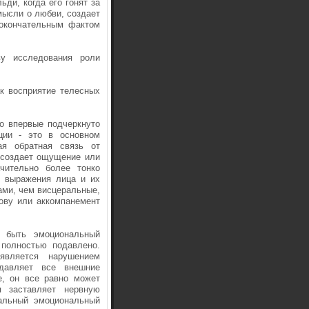
ди, когда его гонят за
мысли о любви, создает
 окончательным фактом
у исследования роли
к восприятие телесных
о впервые подчеркнуто
ции - это в основном
ая обратная связь от
 создает ощущение или
чительно более тонко
, выражения лица и их
ами, чем висцеральные,
ову или аккомпанемент
 быть эмоциональный
 полностью подавлено.
является нарушением
давляет все внешние
е, он все равно может
я заставляет нервную
мальный эмоциональный