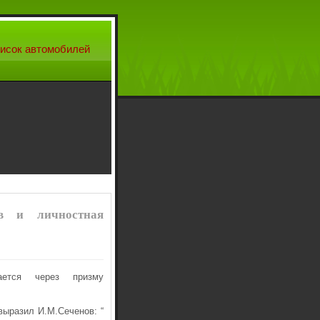
исок автомобилей
в и личностная
ается через призму
выразил И.М.Сеченов: “