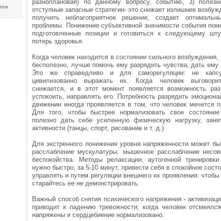
разноплановая) по данному вопросу, событию, 3) полезн
ется
отступные запасные стратегии- это снижает излишнее возбуж
получить неблагоприятное решение, создает оптималь
проблемы. Понижение субъективной значимости события помо
подготовленные позиции и готовиться к следующему шту
потерь здоровья.
Когда человек находится в состоянии сильного возбуждения, 
бесполезно, лучше помочь ему разрядить чувства, дать ему 
Это же справедливо и для саморегуляции: не капсу
цивилизованно выражать их. Когда человек выговорит
снижается, и в этот момент появляется возможность раз
успокоить, направлять его. Потребность разрядить эмоцион
движении иногда проявляется в том, что человек мечется по
Для того, чтобы быстрее нормализовать свое состояние
полезно дать себе усиленную физическую нагрузку, зан
активности (танцы, спорт, рисование и т. д.)
Для экстренного понижения уровня напряженности может бы
расслабление мускулатуры; мышечное расслабление несо
беспокойства. Методы релаксации, аутогенной тренировки
нужно быстро, за 5-10 минут, привести себя в спокойное сос
управлять и путем регуляции внешнего их проявления: чтобы 
старайтесь ее не демонстрировать.
Важный способ снятия психического напряжения - активизац
приводит к падению тревожности; когда человек отсмеялс
напряжены и сердцебиение нормализовано.